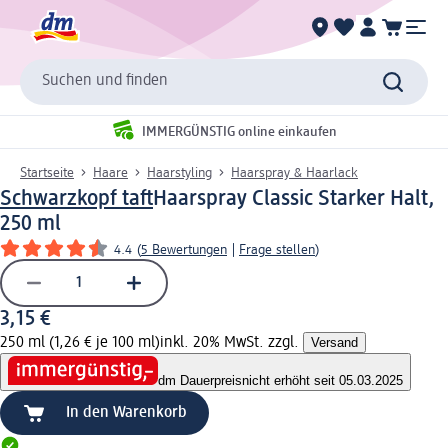
Suchen und finden
IMMERGÜNSTIG online einkaufen
Startseite
Haare
Haarstyling
Haarspray & Haarlack
Schwarzkopf taft
Haarspray Classic Starker Halt,
250 ml
4.4
(
5 Bewertungen
|
Frage stellen
)
3,15 €
250 ml (1,26 € je 100 ml)
inkl. 20% MwSt. zzgl.
Versand
dm Dauerpreis
nicht erhöht seit 05.03.2025
In den Warenkorb