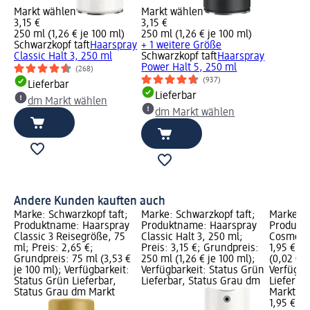
Markt wählen
Markt wählen
3,15 €
3,15 €
250 ml (1,26 € je 100 ml)
250 ml (1,26 € je 100 ml)
Schwarzkopf taft
Haarspray
+ 1 weitere Größe
Classic Halt 3, 250 ml
Schwarzkopf taft
Haarspray
Power Halt 5, 250 ml
(268)
(937)
Lieferbar
Lieferbar
dm Markt wählen
dm Markt wählen
Andere Kunden kauften auch
Marke: Schwarzkopf taft;
Marke: Schwarzkopf taft;
Marke: B
Produktname: Haarspray
Produktname: Haarspray
Produkt
Classic 3 Reisegröße, 75
Classic Halt 3, 250 ml;
Cosmetic,
ml; Preis: 2,65 €;
Preis: 3,15 €; Grundpreis:
1,95 €; G
Grundpreis: 75 ml (3,53 €
250 ml (1,26 € je 100 ml);
(0,02 € je
je 100 ml); Verfügbarkeit:
Verfügbarkeit: Status Grün
Verfügba
Status Grün Lieferbar,
Lieferbar, Status Grau dm
Lieferba
Status Grau dm Markt
Markt w
1,95 €