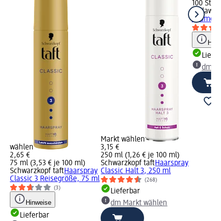
100 St (0
Bellawa
W
Cosmetic
Hinw
Liefe
dm Ma
Markt wählen
wählen
3,15 €
2,65 €
250 ml (1,26 € je 100 ml)
75 ml (3,53 € je 100 ml)
Schwarzkopf taft
Haarspray
Schwarzkopf taft
Haarspray
Classic Halt 3, 250 ml
Classic 3 Reisegröße, 75 ml
(268)
(3)
Lieferbar
Hinweise
dm Markt wählen
Lieferbar