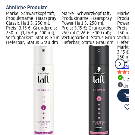
Ähnliche Produkte
Marke: Schwarzkopf taft;
Marke: Schwarzkopf taft;
Marke: S
Produktname: Haarspray
Produktname: Haarspray
Produkt
Classic Halt 3, 250 ml;
Power Halt 5, 250 ml;
Power In
Preis: 3,15 €; Grundpreis:
Preis: 3,15 €; Grundpreis:
Preis: 3,
250 ml (1,26 € je 100 ml);
250 ml (1,26 € je 100 ml);
250 ml (1
Verfügbarkeit: Status Grün
Verfügbarkeit: Status Grün
Verfügba
Lieferbar, Status Grau dm
Lieferbar, Status Grau dm
Lieferba
Markt w
3,15 €
250 ml (1
Schwarzk
Power In
Liefe
dm Ma