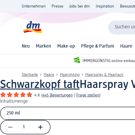
Unternehmen
Presse
Jobs bei dm
Inspiration
Bewusst
Suchen un
Neu
Marken
Make-up
Pflege & Parfum
Haare
IMMERGÜNSTIG online einka
Startseite
Haare
Haarstyling
Haarspray & Haarlack
Schwarzkopf taft
Haarspray 
4.8
(
445 Bewertungen
|
Frage stellen
)
Inhaltsmenge