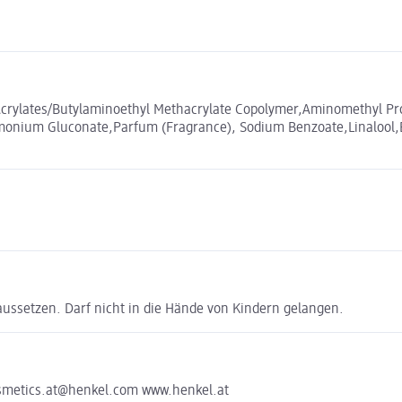
Acrylates/Butylaminoethyl Methacrylate Copolymer,Aminomethyl Prop
onium Gluconate,Parfum (Fragrance), Sodium Benzoate,Linalool,B
ussetzen. Darf nicht in die Hände von Kindern gelangen.
osmetics.at@henkel.com www.henkel.at