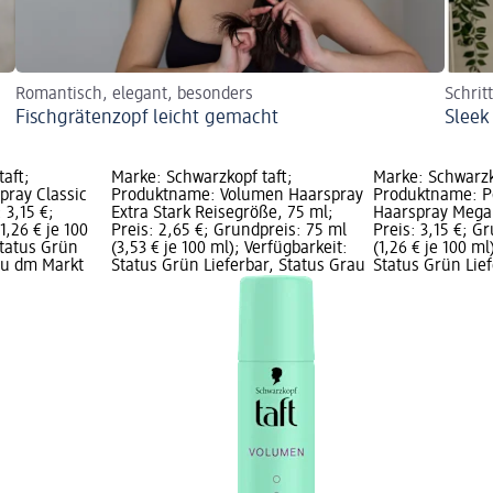
Romantisch, elegant, besonders
Schrit
Fischgrätenzopf leicht gemacht
Sleek
aft;
Marke: Schwarzkopf taft;
Marke: Schwarzk
ray Classic
Produktname: Volumen Haarspray
Produktname: P
 3,15 €;
Extra Stark Reisegröße, 75 ml;
Haarspray Mega 
1,26 € je 100
Preis: 2,65 €; Grundpreis: 75 ml
Preis: 3,15 €; G
Status Grün
(3,53 € je 100 ml); Verfügbarkeit:
(1,26 € je 100 ml
rau dm Markt
Status Grün Lieferbar, Status Grau
Status Grün Lief