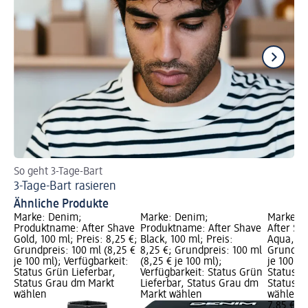
So geht 3-Tage-Bart
Wie
3-Tage-Bart rasieren
Gl
Ähnliche Produkte
Marke: Denim;
Marke: Denim;
Marke: 
Produktname: After Shave
Produktname: After Shave
After Sh
Gold, 100 ml; Preis: 8,25 €;
Black, 100 ml; Preis:
Aqua, 100
Grundpreis: 100 ml (8,25 €
8,25 €; Grundpreis: 100 ml
Grundpre
je 100 ml); Verfügbarkeit:
(8,25 € je 100 ml);
je 100 ml
Status Grün Lieferbar,
Verfügbarkeit: Status Grün
Status G
Status Grau dm Markt
Lieferbar, Status Grau dm
Status G
wählen
Markt wählen
wählen
7,85 €