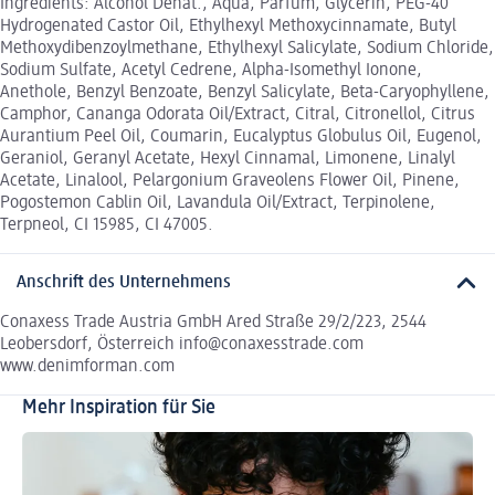
Ingredients: Alcohol Denat., Aqua, Parfum, Glycerin, PEG-40
Hydrogenated Castor Oil, Ethylhexyl Methoxycinnamate, Butyl
Methoxydibenzoylmethane, Ethylhexyl Salicylate, Sodium Chloride,
Sodium Sulfate, Acetyl Cedrene, Alpha-Isomethyl Ionone,
Anethole, Benzyl Benzoate, Benzyl Salicylate, Beta-Caryophyllene,
Camphor, Cananga Odorata Oil/Extract, Citral, Citronellol, Citrus
Aurantium Peel Oil, Coumarin, Eucalyptus Globulus Oil, Eugenol,
Geraniol, Geranyl Acetate, Hexyl Cinnamal, Limonene, Linalyl
Acetate, Linalool, Pelargonium Graveolens Flower Oil, Pinene,
Pogostemon Cablin Oil, Lavandula Oil/Extract, Terpinolene,
Terpneol, CI 15985, CI 47005.
Anschrift des Unternehmens
Conaxess Trade Austria GmbH Ared Straße 29/2/223, 2544
Leobersdorf, Österreich info@conaxesstrade.com
www.denimforman.com
Mehr Inspiration für Sie