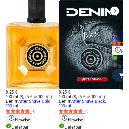
100 ml (7
AXE
After
Fresh Aq
Hinw
Liefe
dm Ma
8,25 €
8,25 €
100 ml (8,25 € je 100 ml)
100 ml (8,25 € je 100 ml)
Denim
After Shave Gold,
Denim
After Shave Black,
100 ml
100 ml
(4)
(6)
Hinweise
Hinweise
Lieferbar
Lieferbar