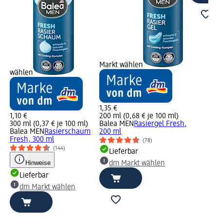
Markt wählen
wählen
1,35 €
1,10 €
200 ml (0,68 € je 100 ml)
300 ml (0,37 € je 100 ml)
Balea MEN
Rasiergel Fresh,
Balea MEN
Rasierschaum
200 ml
Fresh, 300 ml
(78)
(144)
Lieferbar
Hinweise
dm Markt wählen
Lieferbar
dm Markt wählen