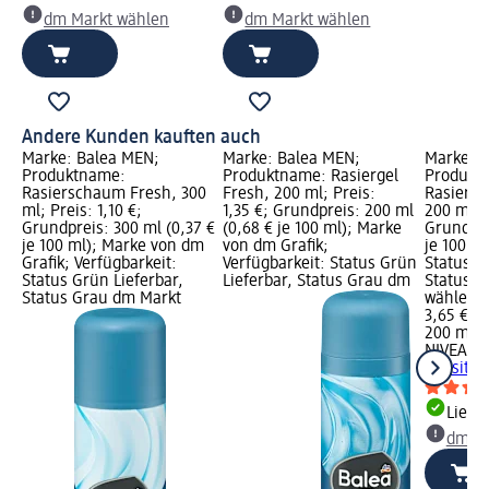
dm Markt wählen
dm Markt wählen
Andere Kunden kauften auch
Marke: Balea MEN;
Marke: Balea MEN;
Marke: 
Produktname:
Produktname: Rasiergel
Produkt
Rasierschaum Fresh, 300
Fresh, 200 ml; Preis:
Rasiersc
ml; Preis: 1,10 €;
1,35 €; Grundpreis: 200 ml
200 ml; P
Grundpreis: 300 ml (0,37 €
(0,68 € je 100 ml); Marke
Grundpre
je 100 ml); Marke von dm
von dm Grafik;
je 100 ml
Grafik; Verfügbarkeit:
Verfügbarkeit: Status Grün
Status G
Status Grün Lieferbar,
Lieferbar, Status Grau dm
Status G
Status Grau dm Markt
wählen
3,65 €
200 ml (1
NIVEA M
Sensitiv
Liefe
dm Ma