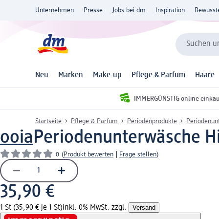
Unternehmen
Presse
Jobs bei dm
Inspiration
Bewusst
Suchen un
Neu
Marken
Make-up
Pflege & Parfum
Haare
IMMERGÜNSTIG online einka
Startseite
Pflege & Parfum
Periodenprodukte
Periodenun
ooia
Periodenunterwäsche Hip
0
(
Produkt bewerten
|
Frage stellen
)
35,90 €
1 St (35,90 € je 1 St)
inkl. 0% MwSt. zzgl.
Versand