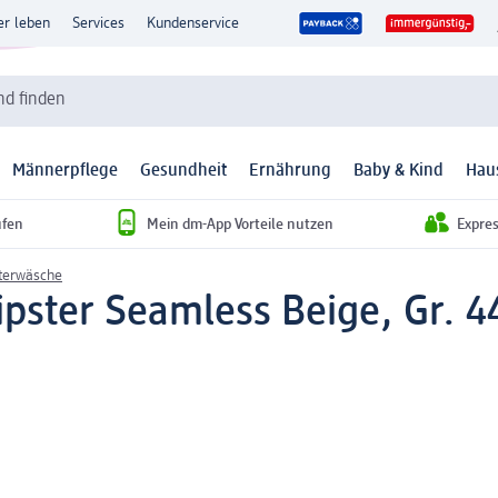
er leben
Services
Kundenservice
d finden
Männerpflege
Gesundheit
Ernährung
Baby & Kind
Hau
ufen
Mein dm-App Vorteile nutzen
Expre
terwäsche
ster Seamless Beige, Gr. 44