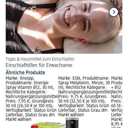
Tipps & Hausmittel zum Einschlafen
Wi
Einschlafhilfen für Erwachsene
Hi
Ähnliche Produkte
Marke: Kneipp;
Marke: ESN; Produktname:
Marke: K
Produktname: Energie
Spray Melatonin, Minze, 30
Produkt
Spray Vitamin B12, 30 ml;
ml; Rechtliche Kategorie:
+ B12 Gu
Rechtliche Kategorie:
Nahrungsergänzungsmittel;
Rechtlic
Nahrungsergänzungsmittel;
Preis: 9,75 €; Grundpreis:
Nahrung
Preis: 7,95 €; Grundpreis:
30 ml (32,50 € je 100 ml);
Preis: 8
30 ml (26,50 € je 100 ml);
Verfügbarkeit: Status Grün
60 St (0,1
Verfügbarkeit: Status Grün
Lieferbar, Status Grau dm
Verfügba
Lieferbar, Status Grau dm
Markt wählen
Lieferba
Markt wählen
Markt w
8,95 €