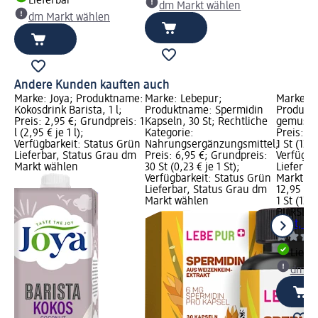
Lieferbar
dm Markt wählen
dm Markt wählen
Andere Kunden kauften auch
Marke: Joya; Produktname:
Marke: Lebepur;
Marke: 
Kokosdrink Barista, 1 l;
Produktname: Spermidin
Produkt
Preis: 2,95 €; Grundpreis: 1
Kapseln, 30 St; Rechtliche
gemuster
l (2,95 € je 1 l);
Kategorie:
Preis: 1
Verfügbarkeit: Status Grün
Nahrungsergänzungsmittel;
1 St (12,9
Lieferbar, Status Grau dm
Preis: 6,95 €; Grundpreis:
Verfügba
Markt wählen
30 St (0,23 € je 1 St);
Lieferba
Verfügbarkeit: Status Grün
Markt w
Lieferbar, Status Grau dm
12,95 €
Markt wählen
1 St (12,9
PURSET
bunt, 57
Liefe
dm Ma