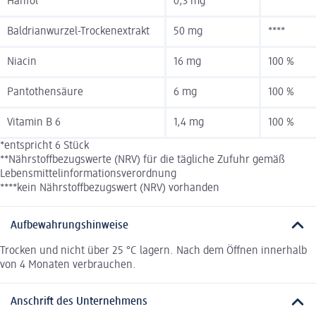
Hanföl
0,3 mg
****
Baldrianwurzel-Trockenextrakt
50 mg
****
Niacin
16 mg
100 %
Pantothensäure
6 mg
100 %
Vitamin B 6
1,4 mg
100 %
*entspricht 6 Stück
**Nährstoffbezugswerte (NRV) für die tägliche Zufuhr gemäß
Lebensmittelinformationsverordnung
****kein Nährstoffbezugswert (NRV) vorhanden
Aufbewahrungshinweise
Trocken und nicht über 25 °C lagern. Nach dem Öffnen innerhalb
von 4 Monaten verbrauchen.
Anschrift des Unternehmens