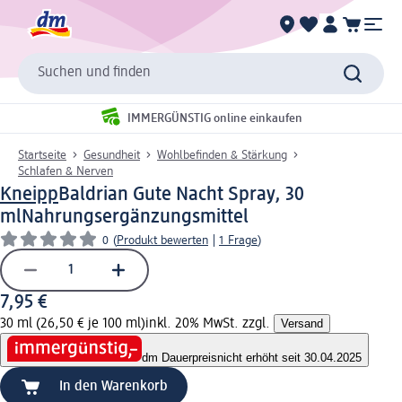
Suchen und finden
IMMERGÜNSTIG online einkaufen
Startseite
Gesundheit
Wohlbefinden & Stärkung
Schlafen & Nerven
Kneipp
Baldrian Gute Nacht Spray, 30
ml
Nahrungsergänzungsmittel
0
(
Produkt bewerten
|
1 Frage
)
7,95 €
30 ml (26,50 € je 100 ml)
inkl. 20% MwSt. zzgl.
Versand
dm Dauerpreis
nicht erhöht seit 30.04.2025
In den Warenkorb