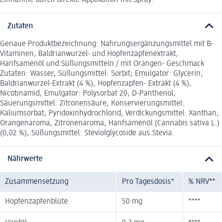
Einnahme durch direkte Applikation mit Spray.
Zutaten
Genaue Produktbezeichnung: Nahrungsergänzungsmittel mit B-
Vitaminen, Baldrianwurzel- und Hopfenzapfenextrakt,
Hanfsamenöl und Süßungsmitteln / mit Orangen- Geschmack
Zutaten: Wasser, Süßungsmittel: Sorbit; Emulgator: Glycerin;
Baldrianwurzel-Extrakt (4 %), Hopfenzapfen- Extrakt (4 %),
Nicotinamid, Emulgator: Polysorbat 20; D-Panthenol,
Säuerungsmittel: Zitronensäure; Konservierungsmittel:
Kaliumsorbat; Pyridoxinhydrochlorid, Verdickungsmittel: Xanthan;
Orangenaroma, Zitronenaroma, Hanfsamenöl (Cannabis sativa L.)
(0,02 %), Süßungsmittel: Steviolglycoside aus Stevia.
Nährwerte
Zusammensetzung
Pro Tagesdosis*
% NRV**
Hopfenzapfenblüte
50 mg
****