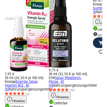
60 St (0,1
Kneipp
M
Gummis,
St
Nahrun
Hinw
Liefe
dm Ma
9,75 €
7,95 €
30 ml (32,50 € je 100 ml)
30 ml (26,50 € je 100 ml)
ESN
Spray Melatonin,
Kneipp
Energie Spray
Minze, 30
Vitamin B12, 30
ml
Nahrungsergänzungsmittel
ml
Nahrungsergänzungsmittel
(15)
(2)
Hinweise
Hinweise
Lieferbar