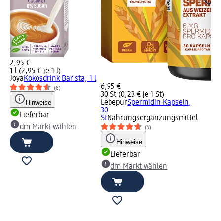
2,95 €
1 l (2,95 € je 1 l)
Joya
Kokosdrink Barista, 1 l
6,95 €
(8)
30 St (0,23 € je 1 St)
Hinweise
Lebepur
Spermidin Kapseln,
30
Lieferbar
St
Nahrungsergänzungsmittel
dm Markt wählen
(4)
Hinweise
Lieferbar
dm Markt wählen