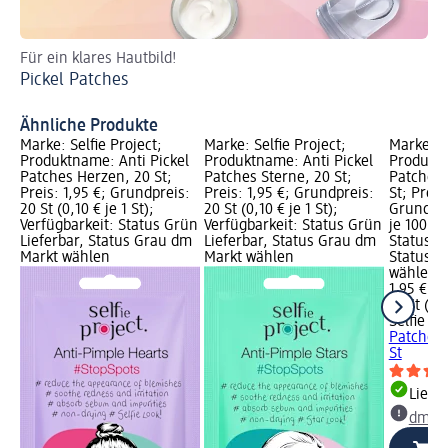
Für ein klares Hautbild!
Jet
Pickel Patches
Te
Ähnliche Produkte
Marke: Selfie Project;
Marke: Selfie Project;
Marke: Se
Produktname: Anti Pickel
Produktname: Anti Pickel
Produktn
Patches Herzen, 20 St;
Patches Sterne, 20 St;
Patches M
Preis: 1,95 €; Grundpreis:
Preis: 1,95 €; Grundpreis:
St; Preis
20 St (0,10 € je 1 St);
20 St (0,10 € je 1 St);
Grundprei
Verfügbarkeit: Status Grün
Verfügbarkeit: Status Grün
je 100 St
Lieferbar, Status Grau dm
Lieferbar, Status Grau dm
Status G
Markt wählen
Markt wählen
Status G
wählen
1,95 €
16 St (12
Selfie Pr
Patches M
St
Liefe
dm Ma