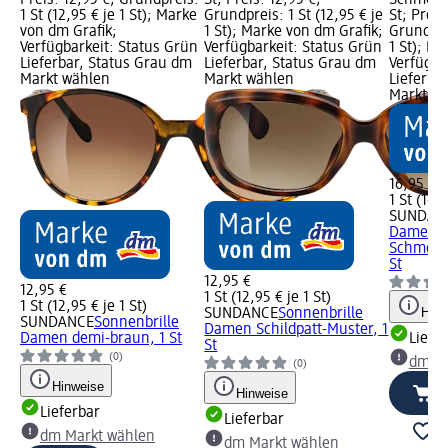
1 St (12,95 € je 1 St); Marke
Grundpreis: 1 St (12,95 € je
St; Preis
von dm Grafik;
1 St); Marke von dm Grafik;
Grundprei
Verfügbarkeit: Status Grün
Verfügbarkeit: Status Grün
1 St); M
Lieferbar, Status Grau dm
Lieferbar, Status Grau dm
Verfügba
Markt wählen
Markt wählen
Lieferba
Markt w
16,95 €
1 St (16,9
SUNDAN
Damen
Schmette
St
12,95 €
12,95 €
1 St (12,95 € je 1 St)
1 St (12,95 € je 1 St)
Hinw
SUNDANCE
Sonnenbrille
SUNDANCE
Sonnenbrille
Damen Schildpatt-Muster, 1
Damen demi-braun, 1 St
Liefe
St
(0)
dm Ma
(0)
Hinweise
Hinweise
Lieferbar
Lieferbar
dm Markt wählen
dm Markt wählen