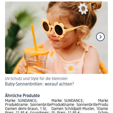
UV-Schutz und Style für die Kleinsten
So
Baby-Sonnenbrillen: worauf achten?
De
Ähnliche Produkte
Marke: SUNDANCE;
Marke: SUNDANCE;
Marke: 
Produktname: Sonnenbrille
Produktname: Sonnenbrille
Produktn
Damen demi-braun, 1 St;
Damen Schildpatt-Muster, 1
Damen
Preis: 12,95 €; Grundpreis:
St; Preis: 12,95 €;
Schmette