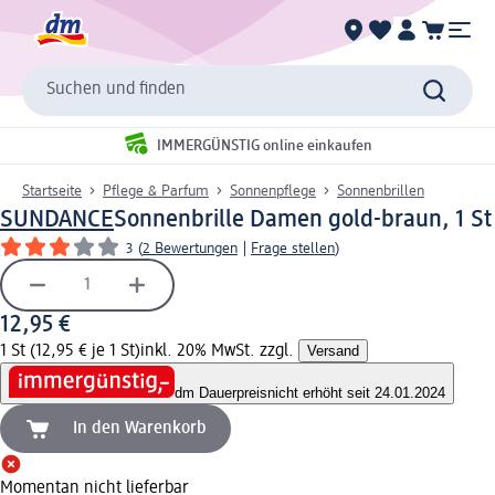
Suchen und finden
IMMERGÜNSTIG online einkaufen
Startseite
Pflege & Parfum
Sonnenpflege
Sonnenbrillen
SUNDANCE
Sonnenbrille Damen gold-braun, 1 St
3
(
2 Bewertungen
|
Frage stellen
)
12,95 €
1 St (12,95 € je 1 St)
inkl. 20% MwSt. zzgl.
Versand
dm Dauerpreis
nicht erhöht seit 24.01.2024
In den Warenkorb
Momentan nicht lieferbar