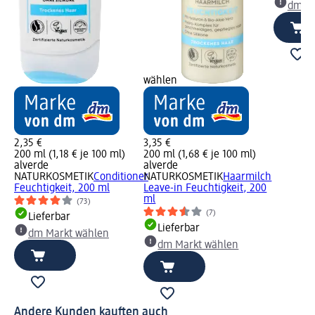
dm Ma
wählen
2,35 €
3,35 €
200 ml (1,18 € je 100 ml)
200 ml (1,68 € je 100 ml)
alverde
alverde
NATURKOSMETIK
Conditioner
NATURKOSMETIK
Haarmilch
Feuchtigkeit, 200 ml
Leave-in Feuchtigkeit, 200
ml
(73)
(7)
Lieferbar
Lieferbar
dm Markt wählen
dm Markt wählen
Andere Kunden kauften auch