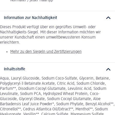
Normaler / jeder Haartyp
Information zur Nachhaltigkeit
Dieses Produkt verfügt über ein geprüftes Umwelt- oder
Nachhaltigkeits-Siegel. Mit dieser Information möchten wir
unserer Kundschaft einen umweltbewussteren Konsum
erleichtern.
Mehr zu den Siegeln und Zertifizierungen
Inhaltsstoffe
Aqua, Lauryl Glucoside, Sodium Coco-Sulfate, Glycerin, Betaine,
Polyglyceryl-3 Betainate Acetate, Citric Acid, Sodium Chloride,
Parfum**, Disodium Cocoyl Glutamate, Levulinic Acid, Sodium
Levulinate, Sodium PCA, Hydrolyzed Wheat Protein, Coco-
Glucoside, Glyceryl Oleate, Sodium Cocoyl Glutamate, Aloe
Barbadensis Leaf Juice Powder*, Sodium Phytate, Benzyl Alcohol**,
Citronellol**, Cedrus Atlantica Oil/Extract**, Menthol**, Sodium
Hyaluronate, Vanillin**, Calcium Sulfate, Magnesium Sulfate,