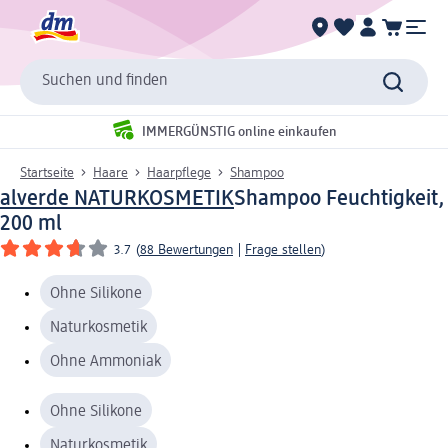
Suchen und finden
IMMERGÜNSTIG online einkaufen
Startseite
Haare
Haarpflege
Shampoo
alverde NATURKOSMETIK
Shampoo Feuchtigkeit,
200 ml
3.7
(
88 Bewertungen
|
Frage stellen
)
Ohne Silikone
Naturkosmetik
Ohne Ammoniak
Ohne Silikone
Naturkosmetik