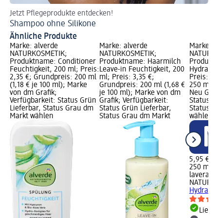
Jetzt Pflegeprodukte entdecken!
Je
Shampoo ohne Silikone
Sh
Ähnliche Produkte
Marke: alverde
Marke: alverde
Marke: l
NATURKOSMETIK;
NATURKOSMETIK;
NATURKO
Produktname: Conditioner
Produktname: Haarmilch
Produkt
Feuchtigkeit, 200 ml; Preis:
Leave-in Feuchtigkeit, 200
Hydrate 
2,35 €; Grundpreis: 200 ml
ml; Preis: 3,35 €;
Preis: 5
(1,18 € je 100 ml); Marke
Grundpreis: 200 ml (1,68 €
250 ml (2
von dm Grafik;
je 100 ml); Marke von dm
Neu Graf
Verfügbarkeit: Status Grün
Grafik; Verfügbarkeit:
Status G
Lieferbar, Status Grau dm
Status Grün Lieferbar,
Status G
Markt wählen
Status Grau dm Markt
wählen
5,95 €
250 ml (2
lavera
NATURK
Hydrate 
Liefe