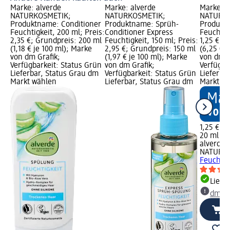
Marke: alverde
Marke: alverde
Marke: a
NATURKOSMETIK;
NATURKOSMETIK;
NATURKO
Produktname: Conditioner
Produktname: Sprüh-
Produkt
Feuchtigkeit, 200 ml; Preis:
Conditioner Express
Feuchtigk
2,35 €; Grundpreis: 200 ml
Feuchtigkeit, 150 ml; Preis:
1,25 €; 
(1,18 € je 100 ml); Marke
2,95 €; Grundpreis: 150 ml
(6,25 € j
von dm Grafik;
(1,97 € je 100 ml); Marke
von dm G
Verfügbarkeit: Status Grün
von dm Grafik;
Verfügba
Lieferbar, Status Grau dm
Verfügbarkeit: Status Grün
Lieferba
Markt wählen
Lieferbar, Status Grau dm
Markt w
1,25 €
20 ml (6,
alverde
NATURK
Feuchtig
Liefe
dm Ma