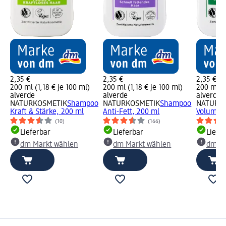
2,35 €
2,35 €
2,35 €
200 ml (1,18 € je 100 ml)
200 ml (1,18 € je 100 ml)
200 ml (1
alverde
alverde
alverde
NATURKOSMETIK
Shampoo
NATURKOSMETIK
Shampoo
NATURK
Kraft & Stärke, 200 ml
Anti-Fett, 200 ml
Volumen
(10)
(166)
Lieferbar
Lieferbar
Liefe
dm Markt wählen
dm Markt wählen
dm Ma