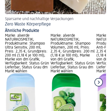
Sparsame und nachhaltige Verpackungen
Wa
Zero Waste Körperpflege
Na
Ähnliche Produkte
Marke: alverde
Marke: alverde
Marke: a
NATURKOSMETIK;
NATURKOSMETIK;
NATURKO
Produktname: Shampoo
Produktname: Shampoo
Produkt
Ultra Sensitiv, 200 ml;
Volumen, 200 ml; Preis:
Anti-Fett
Preis: 2,35 €; Grundpreis:
2,35 €; Grundpreis: 200 ml
2,35 €; 
200 ml (1,18 € je 100 ml);
(1,18 € je 100 ml); Marke
(1,18 € j
Marke von dm Grafik;
von dm Grafik;
von dm G
Verfügbarkeit: Status Grün
Verfügbarkeit: Status Grün
Verfügba
Lieferbar, Status Grau dm
Lieferbar, Status Grau dm
Lieferba
Markt wählen
Markt wählen
Markt w