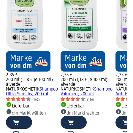
2,35 €
2,35 €
2,35 €
200 ml (1,18 € je 100 ml)
200 ml (1,18 € je 100 ml)
200 ml (1
alverde
alverde
alverde
NATURKOSMETIK
Shampoo
NATURKOSMETIK
Shampoo
NATURK
Ultra Sensitiv, 200 ml
Volumen, 200 ml
Anti-Fet
(162)
(116)
Lieferbar
Lieferbar
Liefe
dm Markt wählen
dm Markt wählen
dm Ma