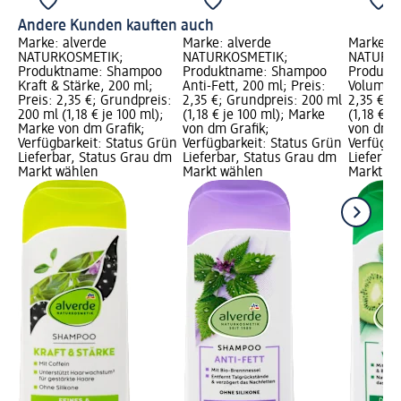
Andere Kunden kauften auch
Marke: alverde
Marke: alverde
Marke: a
NATURKOSMETIK;
NATURKOSMETIK;
NATURKO
Produktname: Shampoo
Produktname: Shampoo
Produkt
Kraft & Stärke, 200 ml;
Anti-Fett, 200 ml; Preis:
Volumen,
Preis: 2,35 €; Grundpreis:
2,35 €; Grundpreis: 200 ml
2,35 €; 
200 ml (1,18 € je 100 ml);
(1,18 € je 100 ml); Marke
(1,18 € j
Marke von dm Grafik;
von dm Grafik;
von dm G
Verfügbarkeit: Status Grün
Verfügbarkeit: Status Grün
Verfügba
Lieferbar, Status Grau dm
Lieferbar, Status Grau dm
Lieferba
Markt wählen
Markt wählen
Markt w