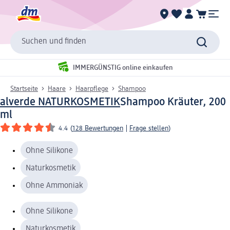
Suchen und finden
IMMERGÜNSTIG online einkaufen
Startseite
Haare
Haarpflege
Shampoo
alverde NATURKOSMETIK
Shampoo Kräuter, 200
ml
4.4
(
128 Bewertungen
|
Frage stellen
)
Ohne Silikone
Naturkosmetik
Ohne Ammoniak
Ohne Silikone
Naturkosmetik