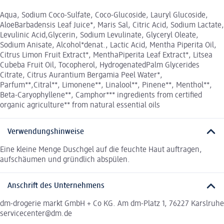
Aqua, Sodium Coco-Sulfate, Coco-Glucoside, Lauryl Glucoside,
AloeBarbadensis Leaf Juice*, Maris Sal, Citric Acid, Sodium Lactate,
Levulinic Acid,Glycerin, Sodium Levulinate, Glyceryl Oleate,
Sodium Anisate, Alcohol*denat., Lactic Acid, Mentha Piperita Oil,
Citrus Limon Fruit Extract*, MenthaPiperita Leaf Extract*, Litsea
Cubeba Fruit Oil, Tocopherol, HydrogenatedPalm Glycerides
Citrate, Citrus Aurantium Bergamia Peel Water*,
Parfum**,Citral**, Limonene**, Linalool**, Pinene**, Menthol**,
Beta-Caryophyllene**, Camphor*** ingredients from certified
organic agriculture** from natural essential oils
Verwendungshinweise
Eine kleine Menge Duschgel auf die feuchte Haut auftragen,
aufschäumen und gründlich abspülen.
Anschrift des Unternehmens
dm-drogerie markt GmbH + Co KG. Am dm-Platz 1, 76227 Karslruhe
servicecenter@dm.de