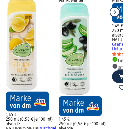
Markt wählen
Markt w
1,45 €
250 ml (0
alverde
NATURK
Granatap
Holunder
Liefe
dm Ma
1,45 €
250 ml (0,58 € je 100 ml)
1,45 €
alverde
250 ml (0,58 € je 100 ml)
NATURKOSMETIK
Duschgel
alverde