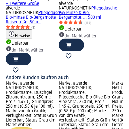
+ 1 weitere Größe
alverde
alverde
NATURKOSMETIK
Pflegedusche
NATURKOSMETIK
Pflegedusche
Bio-Minze & Bio-
Bio-Minze Bio-Bergamotte
Bergamotte..., 500 ml
Reisegröße, 50 ml
(114)
(2)
Lieferbar
Hinweise
dm Markt wählen
Lieferbar
dm Markt wählen
Andere Kunden kauften auch
Marke: alverde
Marke: alverde
Marke: a
NATURKOSMETIK;
NATURKOSMETIK;
NATURKO
Produktname: Duschgel
Produktname:
Produkt
Zitronentraum, 250 ml;
Pflegedusche Bio-Olive Bio-
Granatap
Preis: 1,45 €; Grundpreis:
Aloe Vera, 250 ml; Preis:
Holunder
250 ml (0,58 € je 100 ml);
1,45 €; Grundpreis: 250 ml
Preis: 1,
Marke von dm Grafik;
(0,58 € je 100 ml); Marke
250 ml (0
Verfügbarkeit: Status Grün
von dm Grafik;
Marke vo
Lieferbar, Status Grau dm
Verfügbarkeit: Status Grün
Verfügba
Markt wählen
Lieferbar, Status Grau dm
Lieferba