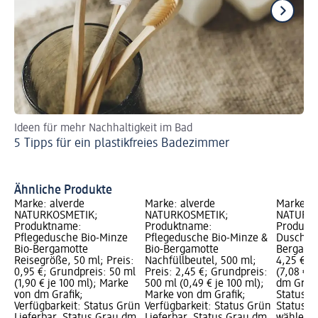
Ideen für mehr Nachhaltigkeit im Bad
Fü
5 Tipps für ein plastikfreies Badezimmer
Ba
Ähnliche Produkte
Marke: alverde
Marke: alverde
Marke: a
NATURKOSMETIK;
NATURKOSMETIK;
NATURKO
Produktname:
Produktname:
Produkt
Pflegedusche Bio-Minze
Pflegedusche Bio-Minze &
Duschgel
Bio-Bergamotte
Bio-Bergamotte
Bergamot
Reisegröße, 50 ml; Preis:
Nachfüllbeutel, 500 ml;
4,25 €; 
0,95 €; Grundpreis: 50 ml
Preis: 2,45 €; Grundpreis:
(7,08 € j
(1,90 € je 100 ml); Marke
500 ml (0,49 € je 100 ml);
dm Grafi
von dm Grafik;
Marke von dm Grafik;
Status G
Verfügbarkeit: Status Grün
Verfügbarkeit: Status Grün
Status G