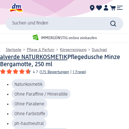
Suchen und finden
IMMERGÜNSTIG online einkaufen
Startseite
Pflege & Parfum
Körperreinigung
Duschgel
alverde NATURKOSMETIK
Pflegedusche Minze
Bergamotte, 250 ml
4.7
(
175 Bewertungen
|
1 Frage
)
Naturkosmetik
Ohne Paraffine / Mineralöle
Ohne Parabene
Ohne Farbstoffe
ph-hautneutral