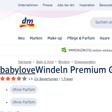
Unternehmen
Presse
Jobs bei dm
Inspiration
Bewusst
Suchen un
Neu
Marken
Make-up
Pflege & Parfum
Haare
IMMERGÜNSTIG online einka
Startseite
Baby & Kind
Windeln
Einwegwindeln
babylove
Windeln Premium Gr
3.6
(
24 Bewertungen
|
1 Frage
)
Ohne Parfüm
Ohne Parfüm