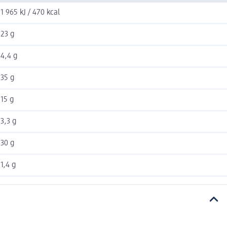
1 965 kJ / 470 kcal
23 g
4,4 g
35 g
15 g
3,3 g
30 g
1,4 g