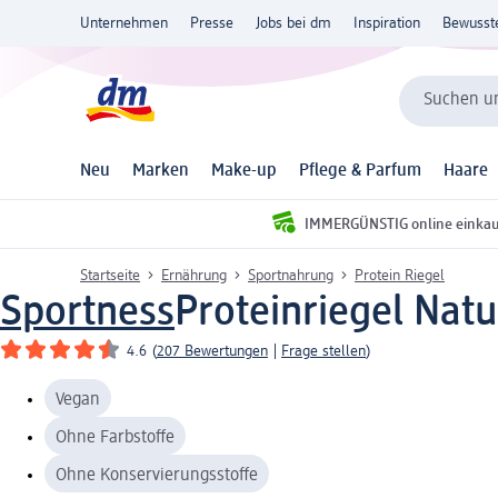
Unternehmen
Presse
Jobs bei dm
Inspiration
Bewusst
Suchen un
Neu
Marken
Make-up
Pflege & Parfum
Haare
IMMERGÜNSTIG online einka
Startseite
Ernährung
Sportnahrung
Protein Riegel
Sportness
Proteinriegel Natu
4.6
(
207 Bewertungen
|
Frage stellen
)
Vegan
Ohne Farbstoffe
Ohne Konservierungsstoffe