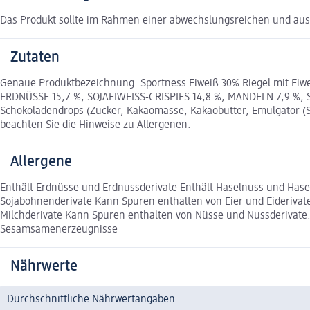
Das Produkt sollte im Rahmen einer abwechslungsreichen und a
Zutaten
Genaue Produktbezeichnung: Sportness Eiweiß 30% Riegel mit Eiw
ERDNÜSSE 15,7 %, SOJAEIWEISS-CRISPIES 14,8 %, MANDELN 7,9 %, SO
Schokoladendrops (Zucker, Kakaomasse, Kakaobutter, Emulgator (SO
beachten Sie die Hinweise zu Allergenen.
Allergene
Enthält Erdnüsse und Erdnussderivate Enthält Haselnuss und Has
Sojabohnenderivate Kann Spuren enthalten von Eier und Eiderivat
Milchderivate Kann Spuren enthalten von Nüsse und Nussderivat
Sesamsamenerzeugnisse
Nährwerte
Durchschnittliche Nährwertangaben