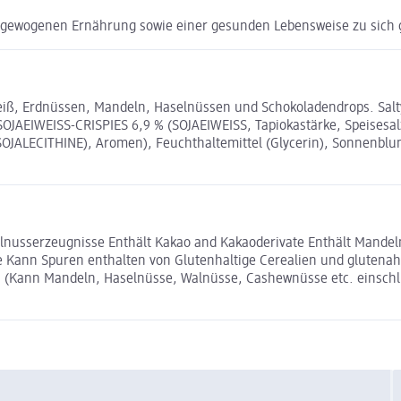
usgewogenen Ernährung sowie einer gesunden Lebensweise zu sic
eiß, Erdnüssen, Mandeln, Haselnüssen und Schokoladendrops. Salt
JAEIWEISS-CRISPIES 6,9 % (SOJAEIWEISS, Tapiokastärke, Speisesal
JALECITHINE), Aromen), Feuchthaltemittel (Glycerin), Sonnenblume
elnusserzeugnisse Enthält Kakao and Kakaoderivate Enthält Mande
e Kann Spuren enthalten von Glutenhaltige Cerealien und glutenah
e. (Kann Mandeln, Haselnüsse, Walnüsse, Cashewnüsse etc. einsc