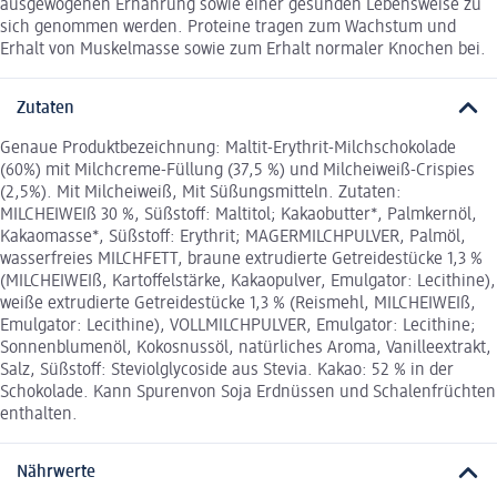
ausgewogenen Ernährung sowie einer gesunden Lebensweise zu
sich genommen werden. Proteine tragen zum Wachstum und
Erhalt von Muskelmasse sowie zum Erhalt normaler Knochen bei.
Zutaten
Genaue Produktbezeichnung: Maltit-Erythrit-Milchschokolade
(60%) mit Milchcreme-Füllung (37,5 %) und Milcheiweiß-Crispies
(2,5%). Mit Milcheiweiß, Mit Süßungsmitteln. Zutaten:
MILCHEIWEIß 30 %, Süßstoff: Maltitol; Kakaobutter*, Palmkernöl,
Kakaomasse*, Süßstoff: Erythrit; MAGERMILCHPULVER, Palmöl,
wasserfreies MILCHFETT, braune extrudierte Getreidestücke 1,3 %
(MILCHEIWEIß, Kartoffelstärke, Kakaopulver, Emulgator: Lecithine),
weiße extrudierte Getreidestücke 1,3 % (Reismehl, MILCHEIWEIß,
Emulgator: Lecithine), VOLLMILCHPULVER, Emulgator: Lecithine;
Sonnenblumenöl, Kokosnussöl, natürliches Aroma, Vanilleextrakt,
Salz, Süßstoff: Steviolglycoside aus Stevia. Kakao: 52 % in der
Schokolade. Kann Spurenvon Soja Erdnüssen und Schalenfrüchten
enthalten.
Nährwerte