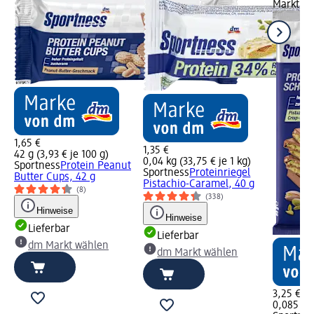
Markt w
1,65 €
1,35 €
42 g (3,93 € je 100 g)
0,04 kg (33,75 € je 1 kg)
Sportness
Protein Peanut
Sportness
Proteinriegel
Butter Cups, 42 g
Pistachio-Caramel, 40 g
(8)
(338)
Hinweise
Hinweise
Lieferbar
Lieferbar
dm Markt wählen
dm Markt wählen
3,25 €
0,085 kg 