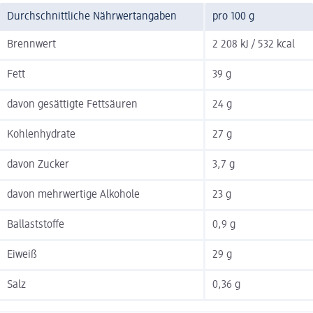
Durchschnittliche Nährwertangaben
pro 100 g
Brennwert
2 208 kJ / 532 kcal
Fett
39 g
davon gesättigte Fettsäuren
24 g
Kohlenhydrate
27 g
davon Zucker
3,7 g
davon mehrwertige Alkohole
23 g
Ballaststoffe
0,9 g
Eiweiß
29 g
Salz
0,36 g