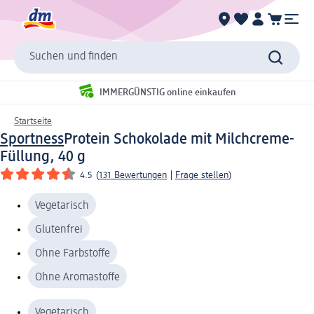
Suchen und finden
IMMERGÜNSTIG online einkaufen
Startseite
Sportness
Protein Schokolade mit Milchcreme-
Füllung, 40 g
4.5
(
131 Bewertungen
|
Frage stellen
)
Vegetarisch
Glutenfrei
Ohne Farbstoffe
Ohne Aromastoffe
Vegetarisch