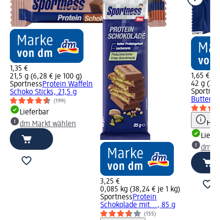
1,35 €
1,65 €
21,5 g (6,28 € je 100 g)
42 g (3,9
Sportness
Protein Waffeln
Sportnes
Schoko Sticks, 21,5 g
Butter C
(199)
Lieferbar
Hinw
dm Markt wählen
Liefe
dm Ma
3,25 €
0,085 kg (38,24 € je 1 kg)
Sportness
Protein
Schokolade mit..., 85 g
(155)