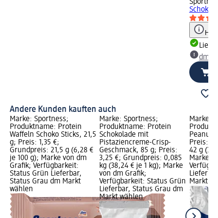
Sportnes
Schokola
Hinw
Liefe
dm Ma
Andere Kunden kauften auch
Marke: Sportness;
Marke: Sportness;
Marke: S
Produktname: Protein
Produktname: Protein
Produktn
Waffeln Schoko Sticks, 21,5
Schokolade mit
Peanut B
g; Preis: 1,35 €;
Pistaziencreme-Crisp-
Preis: 1,
Grundpreis: 21,5 g (6,28 €
Geschmack, 85 g; Preis:
42 g (3,9
je 100 g); Marke von dm
3,25 €; Grundpreis: 0,085
Marke vo
Grafik; Verfügbarkeit:
kg (38,24 € je 1 kg); Marke
Verfügba
Status Grün Lieferbar,
von dm Grafik;
Lieferba
Status Grau dm Markt
Verfügbarkeit: Status Grün
Markt w
wählen
Lieferbar, Status Grau dm
Markt wählen