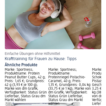
Einfache Übungen ohne Hilfsmittel
So
Krafttraining für Frauen zu Hause: Tipps
Ri
Ähnliche Produkte
Marke: Sportness;
Marke: Sportness;
Marke: S
Produktname: Protein
Produktname:
Produktn
Peanut Butter Cups, 42 g;
Proteinriegel Pistachio-
Schokola
Preis: 1,65 €; Grundpreis:
Caramel, 40 g; Preis:
Pistazie
42 g (3,93 € je 100 g);
1,35 €; Grundpreis: 0,04 kg
Geschmac
Marke von dm Grafik;
(33,75 € je 1 kg); Marke von
3,25 €; 
Verfügbarkeit: Status Grün
dm Grafik; Verfügbarkeit:
kg (38,24
Lieferbar, Status Grau dm
Status Grün Lieferbar,
von dm G
Markt wählen
Status Grau dm Markt
Verfügba
wählen
Lieferba