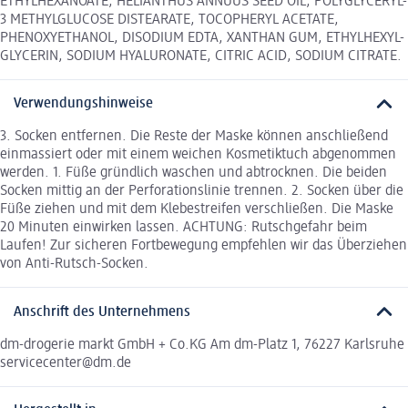
ETHYLHEXANOATE, HELIANTHUS ANNUUS SEED OIL, POLYGLYCERYL-
3 METHYLGLUCOSE DISTEARATE, TOCOPHERYL ACETATE,
PHENOXYETHANOL, DISODIUM EDTA, XANTHAN GUM, ETHYLHEXYL-
GLYCERIN, SODIUM HYALURONATE, CITRIC ACID, SODIUM CITRATE.
Verwendungshinweise
3. Socken entfernen. Die Reste der Maske können anschließend
einmassiert oder mit einem weichen Kosmetiktuch abgenommen
werden. 1. Füße gründlich waschen und abtrocknen. Die beiden
Socken mittig an der Perforationslinie trennen. 2. Socken über die
Füße ziehen und mit dem Klebestreifen verschließen. Die Maske
20 Minuten einwirken lassen. ACHTUNG: Rutschgefahr beim
Laufen! Zur sicheren Fortbewegung empfehlen wir das Überziehen
von Anti-Rutsch-Socken.
Anschrift des Unternehmens
dm-drogerie markt GmbH + Co.KG Am dm-Platz 1, 76227 Karlsruhe
servicecenter@dm.de