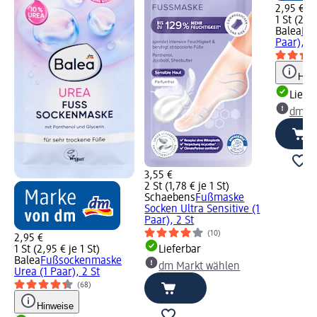
2,95 €
1 St (2,95
Balea
Fu
Paar), 1
Hinw
Liefe
dm Ma
3,55 €
2 St (1,78 € je 1 St)
Schaebens
Fußmaske
Socken Ultra Sensitive (1
Paar), 2 St
(10)
2,95 €
1 St (2,95 € je 1 St)
Lieferbar
Balea
Fußsockenmaske
dm Markt wählen
Urea (1 Paar), 2 St
(68)
Hinweise