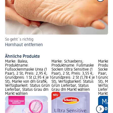
So geht´s richtig
Ti
Hornhaut entfernen
Wa
Ähnliche Produkte
Marke: Balea;
Marke: Schaebens;
Marke: B
Produktname:
Produktname: Fußmaske
Produkt
Fußsockenmaske Urea (1
Socken Ultra Sensitive (1
Sockenma
Paar), 2 St; Preis: 2,95 €;
Paar), 2 St; Preis: 3,55 €;
Paar; Pre
Grundpreis: 1 St (2,95 € je 1
Grundpreis: 2 St (1,78 € je 1
Grundprei
St); Marke von dm Grafik;
St); Verfügbarkeit: Status
St); Mar
Verfügbarkeit: Status Grün
Grün Lieferbar, Status
Verfügba
Lieferbar, Status Grau dm
Grau dm Markt wählen
Lieferba
Markt wählen
Markt w