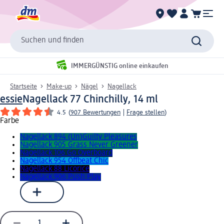
Suchen und finden
IMMERGÜNSTIG online einkaufen
Startseite
Make-up
Nägel
Nagellack
essie
Nagellack 77 Chinchilly, 14 ml
4.5
(
907 Bewertungen
|
Frage stellen
)
Farbe
Nagellack 894 (Un)Guilty Pleasures
Nagellack 905 Grass Never Greener
Nagellack 106 Go Overboard
Nagellack 954 Offbeat Chic
Nagellack 88 Licorice
Nagellack 906 Push Play