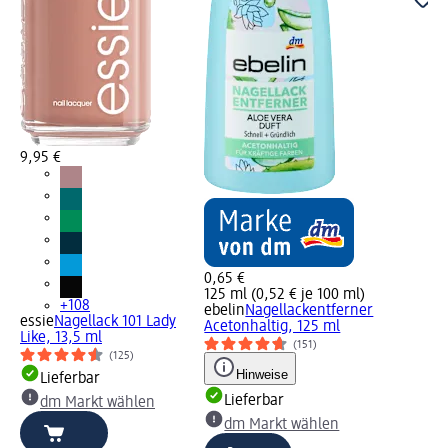
9,95 €
0,65 €
125 ml (0,52 € je 100 ml)
+108
ebelin
Nagellackentferner
essie
Nagellack 101 Lady
Acetonhaltig, 125 ml
Like, 13,5 ml
(151)
(125)
Hinweise
Lieferbar
Lieferbar
dm Markt wählen
dm Markt wählen