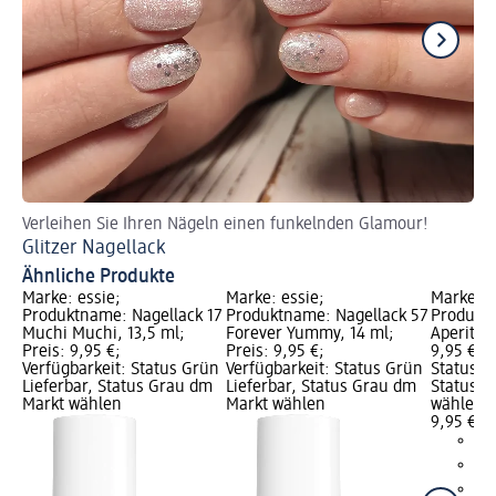
Verleihen Sie Ihren Nägeln einen funkelnden Glamour!
Fü
Glitzer Nagellack
Ve
Ähnliche Produkte
Marke: essie;
Marke: essie;
Marke: e
Produktname: Nagellack 17
Produktname: Nagellack 57
Produktn
Muchi Muchi, 13,5 ml;
Forever Yummy, 14 ml;
Aperitif,
Preis: 9,95 €;
Preis: 9,95 €;
9,95 €; V
Verfügbarkeit: Status Grün
Verfügbarkeit: Status Grün
Status G
Lieferbar, Status Grau dm
Lieferbar, Status Grau dm
Status G
Markt wählen
Markt wählen
wählen
9,95 €