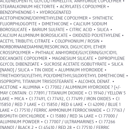
ACID/NEOPENTYL GLYCOL/TRIMELLITIC ANHYDRIDE COPOLYMER •
STEARALKONIUM HECTORITE • ACRYLATES COPOLYMER •
BENZOPHENONE-1 • HYDROGENATED
ACETOPHENONE/OXYMETHYLENE COPOLYMER • SYNTHETIC
FLUORPHLOGOPITE • DIMETHICONE • CALCIUM SODIUM
BOROSILICATE • BARIUM SULFATE • CITRIC ACID • SILICA •
CALCIUM ALUMINUM BOROSILICATE • OXIDIZED POLYETHYLENE •
ACETYL TRIBUTYL CITRATE • COLOPHONIUM / ROSIN •
NORBORNANEDIAMINE/RESORCINOL DIGLYCIDYL ETHER
CROSSPOLYMER • PHTHALIC ANHYDRIDE/GLYCERIN/GLYCIDYL
DECANOATE COPOLYMER • MAGNESIUM SILICATE • DIPROPYLENE
GLYCOL DIBENZOATE • SUCROSE ACETATE ISOBUTYRATE • SILICA
[NANO] / SILICA • TIN OXIDE • ALUMINUM HYDROXIDE •
TRIETHOXYSILYLETHYL POLYDIMETHYLSILOXYETHYL DIMETHICONE •
ISOPROPYL TITANIUM TRIISOSTEARATE • ALCOHOL DENAT. •
ACETONE • ALUMINA • CI 77002 / ALUMINUM HYDROXIDE ? [+/-
MAY CONTAIN: CI 77891 / TITANIUM DIOXIDE • CI 19140 / YELLOW 5
LAKE • MICA • CI 77491, CI 77492, CI 77499 / IRON OXIDES • CI
15850 / RED 7 LAKE • CI 15850 / RED 6 LAKE • CI 42090 / BLUE 1
LAKE • CI 77510 / FERRIC AMMONIUM FERROCYANIDE • CI 77163 /
BISMUTH OXYCHLORIDE • CI 15880 / RED 34 LAKE • CI 77000 /
ALUMINUM POWDER • CI 77007 / ULTRAMARINES • CI 77266
[NANO] / BLACK 2 • CI 45410 / RED 28 • CI 77510 / FERRIC