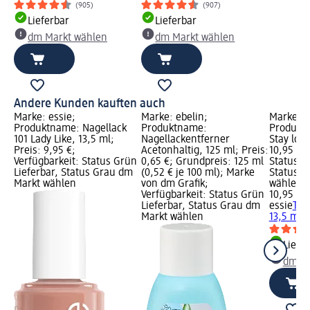
(905)
(907)
Lieferbar
Lieferbar
dm Markt wählen
dm Markt wählen
Andere Kunden kauften auch
Marke: essie;
Marke: ebelin;
Marke: e
Produktname: Nagellack
Produktname:
Produkt
101 Lady Like, 13,5 ml;
Nagellackentferner
Stay long
Preis: 9,95 €;
Acetonhaltig, 125 ml; Preis:
10,95 €; 
Verfügbarkeit: Status Grün
0,65 €; Grundpreis: 125 ml
Status G
Lieferbar, Status Grau dm
(0,52 € je 100 ml); Marke
Status G
Markt wählen
von dm Grafik;
wählen
Verfügbarkeit: Status Grün
10,95 €
Lieferbar, Status Grau dm
essie
Top
Markt wählen
13,5 ml
Liefe
dm Ma