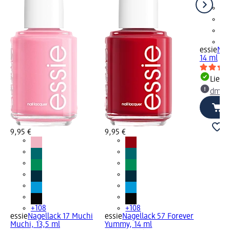
+1
essie
Nag
14 ml
Liefe
dm Ma
9,95 €
9,95 €
+108
+108
essie
Nagellack 17 Muchi
essie
Nagellack 57 Forever
Muchi, 13,5 ml
Yummy, 14 ml