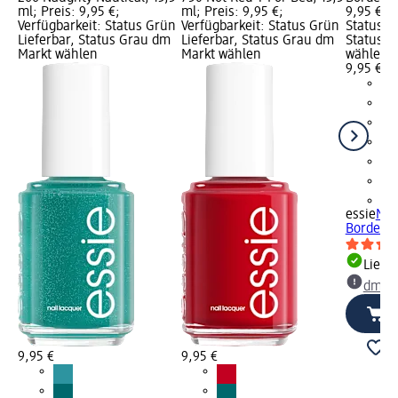
ml; Preis: 9,95 €;
ml; Preis: 9,95 €;
9,95 €; V
Verfügbarkeit: Status Grün
Verfügbarkeit: Status Grün
Status G
Lieferbar, Status Grau dm
Lieferbar, Status Grau dm
Status G
Markt wählen
Markt wählen
wählen
9,95 €
+1
essie
Nag
Bordeaux
Liefe
dm Ma
9,95 €
9,95 €