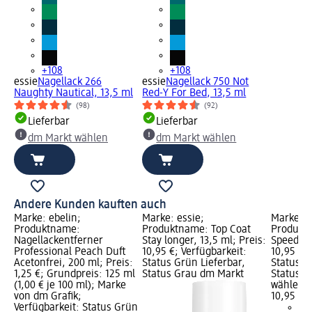
+108
+108
essie
Nagellack 266
essie
Nagellack 750 Not
Naughty Nautical, 13,5 ml
Red-Y For Bed, 13,5 ml
(98)
(92)
Lieferbar
Lieferbar
dm Markt wählen
dm Markt wählen
Andere Kunden kauften auch
Marke: ebelin;
Marke: essie;
Marke: e
Produktname:
Produktname: Top Coat
Produkt
Nagellackentferner
Stay longer, 13,5 ml; Preis:
Speed Set
Professional Peach Duft
10,95 €; Verfügbarkeit:
10,95 €; 
Acetonfrei, 200 ml; Preis:
Status Grün Lieferbar,
Status G
1,25 €; Grundpreis: 125 ml
Status Grau dm Markt
Status G
(1,00 € je 100 ml); Marke
wählen
von dm Grafik;
10,95 €
Verfügbarkeit: Status Grün