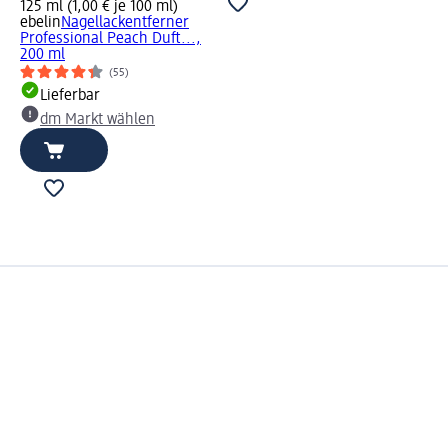
125 ml (1,00 € je 100 ml)
ebelin
Nagellackentferner
Professional Peach Duft...,
200 ml
(55)
Lieferbar
dm Markt wählen