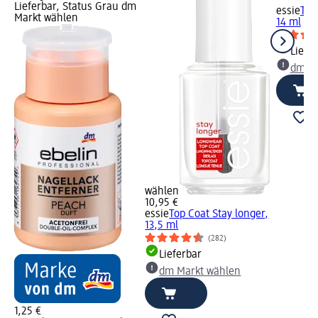
Lieferbar, Status Grau dm
essie
Top
Markt wählen
14 ml
Liefe
dm Ma
wählen
10,95 €
essie
Top Coat Stay longer,
13,5 ml
(282)
Lieferbar
dm Markt wählen
1,25 €