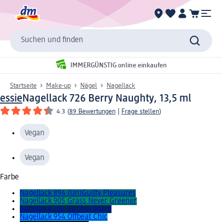
Suchen und finden
IMMERGÜNSTIG online einkaufen
Startseite
Make-up
Nägel
Nagellack
essie
Nagellack 726 Berry Naughty, 13,5 ml
4.3
(
89 Bewertungen
|
Frage stellen
)
Vegan
Vegan
Farbe
Nagellack 894 (Un)Guilty Pleasures
Nagellack 905 Grass Never Greener
Nagellack 106 Go Overboard
Nagellack 954 Offbeat Chic