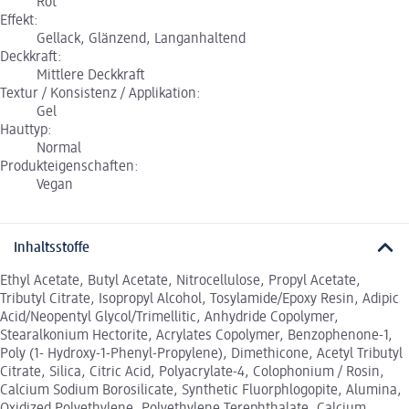
Rot
Effekt:
Gellack, Glänzend, Langanhaltend
Deckkraft:
Mittlere Deckkraft
Textur / Konsistenz / Applikation:
Gel
Hauttyp:
Normal
Produkteigenschaften:
Vegan
Inhaltsstoffe
Ethyl Acetate, Butyl Acetate, Nitrocellulose, Propyl Acetate,
Tributyl Citrate, Isopropyl Alcohol, Tosylamide/Epoxy Resin, Adipic
Acid/Neopentyl Glycol/Trimellitic, Anhydride Copolymer,
Stearalkonium Hectorite, Acrylates Copolymer, Benzophenone-1,
Poly (1- Hydroxy-1-Phenyl-Propylene), Dimethicone, Acetyl Tributyl
Citrate, Silica, Citric Acid, Polyacrylate-4, Colophonium / Rosin,
Calcium Sodium Borosilicate, Synthetic Fluorphlogopite, Alumina,
Oxidized Polyethylene, Polyethylene Terephthalate, Calcium