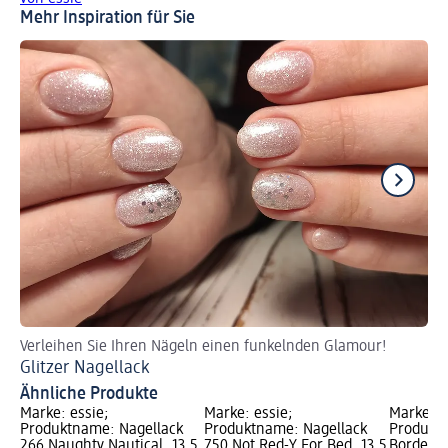
Mehr Inspiration für Sie
Verleihen Sie Ihren Nägeln einen funkelnden Glamour!
Fü
Glitzer Nagellack
Ve
Ähnliche Produkte
Marke: essie;
Marke: essie;
Marke: e
Produktname: Nagellack
Produktname: Nagellack
Produktn
266 Naughty Nautical, 13,5
750 Not Red-Y For Bed, 13,5
Bordeaux