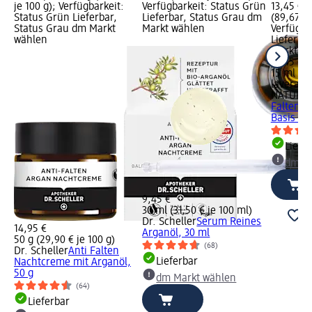
je 100 g); Verfügbarkeit:
Verfügbarkeit: Status Grün
13,45 €;
Status Grün Lieferbar,
Lieferbar, Status Grau dm
(89,67 € 
Status Grau dm Markt
Markt wählen
Verfügba
wählen
Lieferba
Markt w
13,45 €
15 ml (89
lavera
NATURK
Falten 
Basis Sen
Liefe
dm Ma
9,45 €
30 ml (31,50 € je 100 ml)
Dr. Scheller
Serum Reines
14,95 €
Arganöl, 30 ml
50 g (29,90 € je 100 g)
(68)
Dr. Scheller
Anti Falten
Lieferbar
Nachtcreme mit Arganöl,
50 g
dm Markt wählen
(64)
Lieferbar