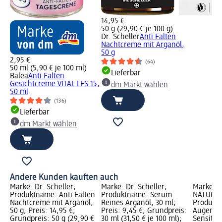
14,95 €
50 g (29,90 € je 100 g)
Dr. Scheller
Anti Falten
Nachtcreme mit Arganöl,
50 g
2,95 €
(64)
50 ml (5,90 € je 100 ml)
Lieferbar
Balea
Anti Falten
Gesichtcreme VITAL LFS 15,
dm Markt wählen
50 ml
(136)
Lieferbar
dm Markt wählen
Andere Kunden kauften auch
Marke: Dr. Scheller;
Marke: Dr. Scheller;
Marke: l
Produktname: Anti Falten
Produktname: Serum
NATURKO
Nachtcreme mit Arganöl,
Reines Arganöl, 30 ml;
Produktn
50 g; Preis: 14,95 €;
Preis: 9,45 €; Grundpreis:
Augencr
Grundpreis: 50 g (29,90 €
30 ml (31,50 € je 100 ml);
Sensitiv,