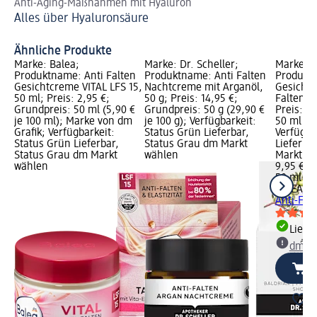
Anti-Aging-Maßnahmen mit Hyaluron
Pa
Alles über Hyaluronsäure
Ge
Ähnliche Produkte
Marke: Balea;
Marke: Dr. Scheller;
Marke: N
Produktname: Anti Falten
Produktname: Anti Falten
Produkt
Gesichtcreme VITAL LFS 15,
Nachtcreme mit Arganöl,
Gesichts
50 ml; Preis: 2,95 €;
50 g; Preis: 14,95 €;
Falten In
Grundpreis: 50 ml (5,90 €
Grundpreis: 50 g (29,90 €
Preis: 9
je 100 ml); Marke von dm
je 100 g); Verfügbarkeit:
50 ml (19
Grafik; Verfügbarkeit:
Status Grün Lieferbar,
Verfügba
Status Grün Lieferbar,
Status Grau dm Markt
Lieferba
Status Grau dm Markt
wählen
Markt w
wählen
9,95 €
50 ml (19
NIVEA
Ge
Anti-Falt
Liefe
dm Ma