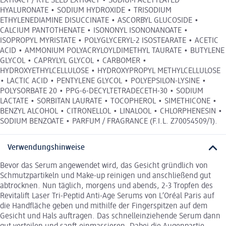
EXTRACT / RYE SEED EXTRACT • SODIUM ACETYLATED
HYALURONATE • SODIUM HYDROXIDE • TRISODIUM
ETHYLENEDIAMINE DISUCCINATE • ASCORBYL GLUCOSIDE •
CALCIUM PANTOTHENATE • ISONONYL ISONONANOATE •
ISOPROPYL MYRISTATE • POLYGLYCERYL-2 ISOSTEARATE • ACETIC
ACID • AMMONIUM POLYACRYLOYLDIMETHYL TAURATE • BUTYLENE
GLYCOL • CAPRYLYL GLYCOL • CARBOMER •
HYDROXYETHYLCELLULOSE • HYDROXYPROPYL METHYLCELLULOSE
• LACTIC ACID • PENTYLENE GLYCOL • POLYEPSILON-LYSINE •
POLYSORBATE 20 • PPG-6-DECYLTETRADECETH-30 • SODIUM
LACTATE • SORBITAN LAURATE • TOCOPHEROL • SIMETHICONE •
BENZYL ALCOHOL • CITRONELLOL • LINALOOL • CHLORPHENESIN •
SODIUM BENZOATE • PARFUM / FRAGRANCE (F.I.L. Z70054509/1).
Verwendungshinweise
Bevor das Serum angewendet wird, das Gesicht gründlich von
Schmutzpartikeln und Make-up reinigen und anschließend gut
abtrocknen. Nun täglich, morgens und abends, 2-3 Tropfen des
Revitalift Laser Tri-Peptid Anti-Age Serums von L’Oréal Paris auf
die Handfläche geben und mithilfe der Fingerspitzen auf dem
Gesicht und Hals auftragen. Das schnelleinziehende Serum dann