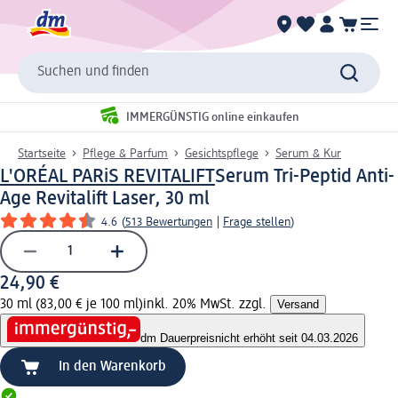
Suchen und finden
IMMERGÜNSTIG online einkaufen
Startseite
Pflege & Parfum
Gesichtspflege
Serum & Kur
L'ORÉAL PARiS REVITALIFT
Serum Tri-Peptid Anti-
Age Revitalift Laser, 30 ml
4.6
(
513 Bewertungen
|
Frage stellen
)
24,90 €
30 ml (83,00 € je 100 ml)
inkl. 20% MwSt. zzgl.
Versand
dm Dauerpreis
nicht erhöht seit 04.03.2026
In den Warenkorb