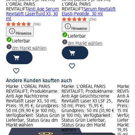
L'ORÉAL PARiS
L'ORÉAL PARiS
REVITALIFT
Anti Age Serum
REVITALIFT
Serum Revitalift
Revitalift Laserfluid X3, 30
Elasti-Peptide, 30 ml
ml
(296)
(306)
Hinweise
Hinweise
Lieferbar
Lieferbar
dm Markt wählen
dm Markt wählen
Andere Kunden kauften auch
Marke: L'ORÉAL PARiS
Marke: L'ORÉAL PARiS
Marke: L
REVITALIFT; Produktname:
REVITALIFT; Produktname:
REVITALI
Anti Age Nachtcreme
Anti Age Gesichtscreme
Anti Ag
Revitalift Laser X3, 50 ml;
Revitalift Laser X3 LSF 25,
Revitalif
Preis: 19,95 €; Grundpreis:
50 ml; Preis: 15,95 €;
Preis: 1
50 ml (39,90 € je 100 ml);
Grundpreis: 50 ml (31,90 €
15 ml (13
Verfügbarkeit: Status Grün
je 100 ml); Verfügbarkeit:
Verfügba
Lieferbar, Status Grau dm
Status Grün Lieferbar,
Lieferba
Markt wählen
Status Grau dm Markt
Markt w
wählen
19,95 €
15 ml (13