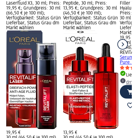
Laserfluid X3, 30 ml; Preis:
Peptide, 30 ml; Preis:
Filler 1,
19,95 €; Grundpreis: 30 ml
13,95 €; Grundpreis: 30 ml
Hyaluron
0 €
(66,50 € je 100 ml);
(46,50 € je 100 ml);
Preis: 1
:
Verfügbarkeit: Status Grün
Verfügbarkeit: Status Grün
30 ml (66
Lieferbar, Status Grau dm
Lieferbar, Status Grau dm
Verfügba
Markt wählen
Markt wählen
Lieferba
Markt w
19,95 €
30 ml (66
L'ORÉAL
REVITALI
Serum Rev
Pure...,
Liefe
dm Ma
19,95 €
13,95 €
30 ml (66,50 € je 100 ml)
30 ml (46,50 € je 100 ml)