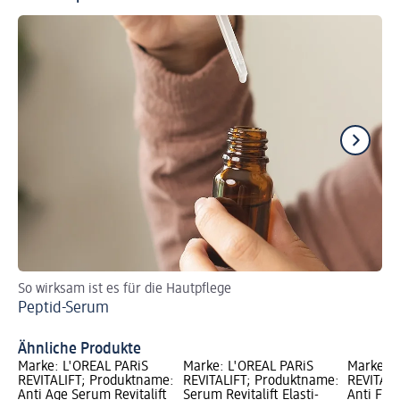
So wirksam ist es für die Hautpflege
Ve
Peptid-Serum
ri
Au
Ähnliche Produkte
Marke: L'ORÉAL PARiS
Marke: L'ORÉAL PARiS
Marke: L
REVITALIFT; Produktname:
REVITALIFT; Produktname:
REVITALI
Anti Age Serum Revitalift
Serum Revitalift Elasti-
Anti Fal