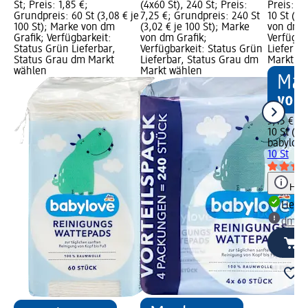
St; Preis: 1,85 €;
(4x60 St), 240 St; Preis:
Preis: 3,
Grundpreis: 60 St (3,08 € je
7,25 €; Grundpreis: 240 St
10 St (0,
100 St); Marke von dm
(3,02 € je 100 St); Marke
von dm G
Grafik; Verfügbarkeit:
von dm Grafik;
Verfügba
Status Grün Lieferbar,
Verfügbarkeit: Status Grün
Lieferba
Status Grau dm Markt
Lieferbar, Status Grau dm
Markt w
wählen
Markt wählen
3,15 €
10 St (0,3
babylove
10 St
Hinw
Liefe
dm Ma