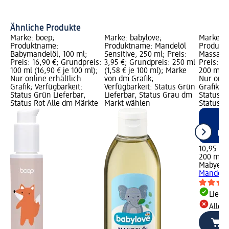
Ähnliche Produkte
Marke: boep;
Marke: babylove;
Marke: 
Produktname:
Produktname: Mandelöl
Produkt
Babymandelöl, 100 ml;
Sensitive, 250 ml; Preis:
Massageö
Preis: 16,90 €; Grundpreis:
3,95 €; Grundpreis: 250 ml
Preis: 1
100 ml (16,90 € je 100 ml);
(1,58 € je 100 ml); Marke
200 ml (5
Nur online erhältlich
von dm Grafik;
Nur onli
Grafik; Verfügbarkeit:
Verfügbarkeit: Status Grün
Grafik; V
Status Grün Lieferbar,
Lieferbar, Status Grau dm
Status G
Status Rot Alle dm Märkte
Markt wählen
Status R
10,95 €
200 ml (5
Mabyen
Mandel, 
Liefe
Alle 