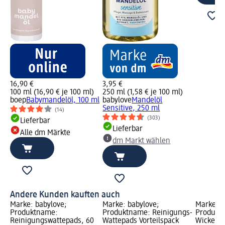
16,90 €
3,95 €
100 ml (16,90 € je 100 ml)
250 ml (1,58 € je 100 ml)
boep
Babymandelöl, 100 ml
babylove
Mandelöl
Sensitive, 250 ml
(14)
(303)
Lieferbar
Lieferbar
Alle dm Märkte
dm Markt wählen
Andere Kunden kauften auch
Marke: babylove;
Marke: babylove;
Marke: b
Produktname:
Produktname: Reinigungs-
Produkt
Reinigungswattepads, 60
Wattepads Vorteilspack
Wickelun