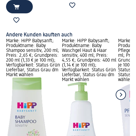
Andere Kunden kauften auch
Marke: HiPP Babysanft;
Marke: HiPP Babysanft;
Marke: H
Produktname: Baby
Produktname: Baby
Produkt
Shampoo sensitiv, 200 ml;
Waschgel Haut & Haar
Pflegecr
Preis: 2,65 €; Grundpreis:
sensitiv, 400 ml; Preis:
ml; Preis
200 ml (1,33 € je 100 ml);
4,55 €; Grundpreis: 400 ml
Grundpre
Verfügbarkeit: Status Grün
(1,14 € je 100 ml);
je 100 ml
Lieferbar, Status Grau dm
Verfügbarkeit: Status Grün
Status G
Markt wählen
Lieferbar, Status Grau dm
Status G
Markt wählen
wählen