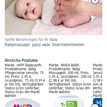
Sanfte Berührungen für Ihr Baby
Zu
Babymassage: ganz viele Streicheleinheiten
Os
Ähnliche Produkte
Marke: HiPP Babysanft;
Marke: NIVEA BABY;
Marke: b
Produktname: Baby
Produktname: Baby
Produkt
Pflegecreme sensitiv, 75
Massageöl, 200 ml; Preis:
Sensitive
ml; Preis: 2,95 €;
5,95 €; Grundpreis: 200 ml
3,95 €; 
Grundpreis: 75 ml (3,93 €
(2,98 € je 100 ml);
(1,58 € j
je 100 ml); Verfügbarkeit:
Verfügbarkeit: Status Grün
von dm G
Status Grün Lieferbar,
Lieferbar, Status Grau dm
Verfügba
Status Grau dm Markt
Markt wählen
Lieferba
wählen
Markt w