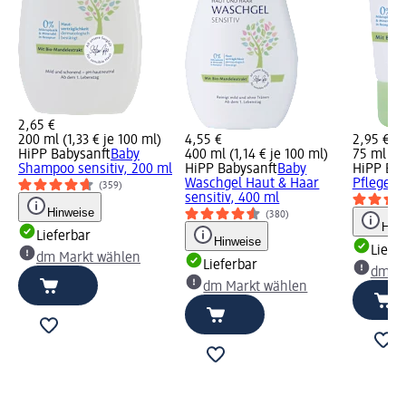
2,65 €
200 ml (1,33 € je 100 ml)
4,55 €
2,95 €
HiPP Babysanft
Baby
400 ml (1,14 € je 100 ml)
75 ml (3,
Shampoo sensitiv, 200 ml
HiPP Babysanft
Baby
HiPP Bab
Waschgel Haut & Haar
Pflegecr
(359)
sensitiv, 400 ml
Hinweise
(380)
Hinw
Lieferbar
Hinweise
Liefe
dm Markt wählen
Lieferbar
dm Ma
dm Markt wählen