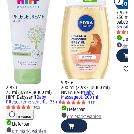
3,95 €
250 ml (1
babylove
Sensitiv
Liefe
dm Ma
5,95 €
2,95 €
200 ml (2,98 € je 100 ml)
75 ml (3,93 € je 100 ml)
NIVEA BABY
Baby
HiPP Babysanft
Baby
Massageöl, 200 ml
Pflegecreme sensitiv, 75 ml
(358)
(102)
Lieferbar
Hinweise
dm Markt wählen
Lieferbar
dm Markt wählen