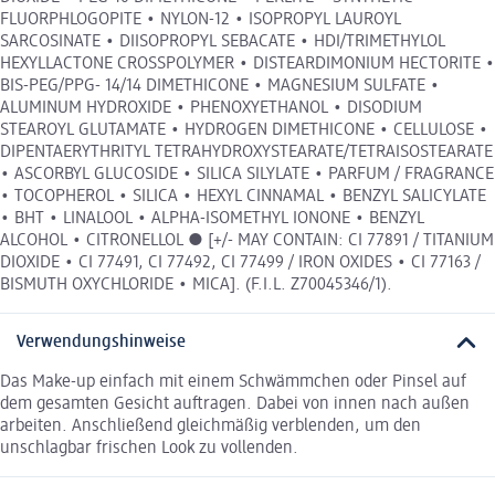
FLUORPHLOGOPITE • NYLON-12 • ISOPROPYL LAUROYL
SARCOSINATE • DIISOPROPYL SEBACATE • HDI/TRIMETHYLOL
HEXYLLACTONE CROSSPOLYMER • DISTEARDIMONIUM HECTORITE •
BIS-PEG/PPG- 14/14 DIMETHICONE • MAGNESIUM SULFATE •
ALUMINUM HYDROXIDE • PHENOXYETHANOL • DISODIUM
STEAROYL GLUTAMATE • HYDROGEN DIMETHICONE • CELLULOSE •
DIPENTAERYTHRITYL TETRAHYDROXYSTEARATE/TETRAISOSTEARATE
• ASCORBYL GLUCOSIDE • SILICA SILYLATE • PARFUM / FRAGRANCE
• TOCOPHEROL • SILICA • HEXYL CINNAMAL • BENZYL SALICYLATE
• BHT • LINALOOL • ALPHA-ISOMETHYL IONONE • BENZYL
ALCOHOL • CITRONELLOL ● [+/- MAY CONTAIN: CI 77891 / TITANIUM
DIOXIDE • CI 77491, CI 77492, CI 77499 / IRON OXIDES • CI 77163 /
BISMUTH OXYCHLORIDE • MICA]. (F.I.L. Z70045346/1).
Verwendungshinweise
Das Make-up einfach mit einem Schwämmchen oder Pinsel auf
dem gesamten Gesicht auftragen. Dabei von innen nach außen
arbeiten. Anschließend gleichmäßig verblenden, um den
unschlagbar frischen Look zu vollenden.