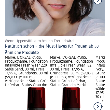
Wenn Lippenstift zum besten Freund wird!
So
Natürlich schön – die Must-Haves für Frauen ab 30
So
Ähnliche Produkte
Marke: L'ORÉAL PARiS;
Marke: L'ORÉAL PARiS;
Marke: L
Produktname: Foundation
Produktname: Foundation
Produkt
Infaillible Fresh Wear 220
Infaillible Fresh Wear 132,
Infaillib
Sable Sand, 30 ml; Preis:
30 ml; Preis: 17,95 €;
Ivory, 30
17,95 €; Grundpreis: 30 ml
Grundpreis: 30 ml (59,83 €
Grundpre
(59,83 € je 100 ml);
je 100 ml); Verfügbarkeit:
je 100 ml
Verfügbarkeit: Status Grün
Status Grün Lieferbar,
Status G
Lieferbar, Status Grau dm
Status Grau dm Markt
Status G
wählen
17,95 €
30 ml (59