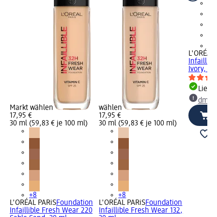
+8
L'ORÉAL 
Infaillib
Ivory, 30
Liefe
dm Ma
Markt wählen
wählen
17,95 €
17,95 €
30 ml (59,83 € je 100 ml)
30 ml (59,83 € je 100 ml)
+8
+8
L'ORÉAL PARiS
Foundation
L'ORÉAL PARiS
Foundation
Infaillible Fresh Wear 220
Infaillible Fresh Wear 132,