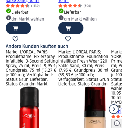
Sable Sand, 30 ml
30 ml
(1130)
(506)
Lieferbar
Lieferbar
dm Markt wählen
dm Markt wählen
Andere Kunden kauften auch
Marke: L'ORÉAL PARiS;
Marke: L'ORÉAL PARiS;
Marke: 
Produktname: Fixierspray
Produktname: Foundation
YORK; P
Infaillible: 3-Second Setting
Infaillible Fresh Wear 220
Primer S
Spray, 75 ml; Preis: 9,95 €;
Sable Sand, 30 ml; Preis:
ml; Preis
Grundpreis: 75 ml (13,27 €
17,95 €; Grundpreis: 30 ml
Grundpre
je 100 ml); Verfügbarkeit:
(59,83 € je 100 ml);
je 100 ml
Status Grün Lieferbar,
Verfügbarkeit: Status Grün
Status G
Status Grau dm Markt
Lieferbar, Status Grau dm
Status G
wählen
10,95 €
30 ml (36
MAYBELL
YORK
Pri
30 ml
Hinw