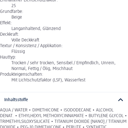
Enthaltener Lichtschutzfaktor:
25
Grundfarbe:
Beige
Effekt:
Langanhaltend, Glänzend
Deckkraft:
Volle Deckkraft
Textur / Konsistenz / Applikation:
Flüssig
Hauttyp:
Trocken / sehr trocken, Sensibel / Empfindlich, Unrein,
Normal, Fettig / Ölig, Mischhaut
Produkteigenschaften:
Mit Lichtschutzfaktor (LSF), Wasserfest
Inhaltsstoffe
AQUA / WATER • DIMETHICONE • ISODODECANE • ALCOHOL
DENAT. • ETHYLHEXYL METHOXYCINNAMATE • BUTYLENE GLYCOL •
TRIMETHYLSILOXYSILICATE • TITANIUM DIOXIDE [NANO] / TITANIUM
DIOXIDE • PEG-10 DIMETHICONE • PERLITE • SYNTHETIC