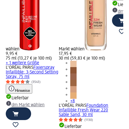
Liefe
dm Ma
wählen
Markt wählen
9,95 €
17,95 €
75 ml (13,27 € je 100 ml)
30 ml (59,83 € je 100 ml)
+ 1 weitere Größe
L'ORÉAL PARiS
Fixierspray
Infaillible: 3-Second Setting
Spray, 75 ml
(3543)
Hinweise
Lieferbar
+8
dm Markt wählen
L'ORÉAL PARiS
Foundation
Infaillible Fresh Wear 220
Sable Sand, 30 ml
(1130)
Lieferbar