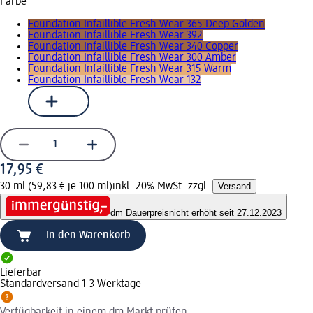
Farbe
Foundation Infaillible Fresh Wear 365 Deep Golden
Foundation Infaillible Fresh Wear 392
Foundation Infaillible Fresh Wear 340 Copper
Foundation Infaillible Fresh Wear 300 Amber
Foundation Infaillible Fresh Wear 315 Warm
Foundation Infaillible Fresh Wear 132
17,95 €
30 ml (59,83 € je 100 ml)
inkl. 20% MwSt. zzgl.
Versand
dm Dauerpreis
nicht erhöht seit 27.12.2023
In den Warenkorb
Lieferbar
Standardversand 1-3 Werktage
Verfügbarkeit in einem dm Markt prüfen