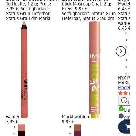
To Hustle, 1,2 g; Preis:
Click 14 Group Chat, 2 g;
Madelein
7,95 €; Verfügbarkeit:
Preis: 9,95 €;
6,45 €; V
Status Grün Lieferbar,
Verfügbarkeit: Status Grün
Status G
Status Grau dm Markt
Lieferbar, Status Grau dm
Status G
wählen
6,45 €
+1
NYX PRO
MAKEUP
Madelein
Hinw
Liefe
wählen
Markt wählen
dm Ma
7,95 €
9,95 €