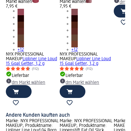
Markt wählen
Markt wählen
dm Ma
7,95 €
7,95 €
+12
+12
NYX PROFESSIONAL
NYX PROFESSIONAL
MAKEUP
Lipliner Line Loud
MAKEUP
Lipliner Line Loud
15 Goal Getter, 1,2 g
15 Goal Getter, 1,2 g
(112)
(112)
Lieferbar
Lieferbar
dm Markt wählen
dm Markt wählen
Andere Kunden kauften auch
Marke: NYX PROFESSIONAL
Marke: NYX PROFESSIONAL
Marke: 
MAKEUP; Produktname:
MAKEUP; Produktname:
MAKEUP;
Lipliner Line Loud 04 Born
Lippenstift Fat Oil Slick
Lipgloss 