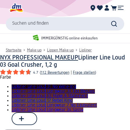
Suchen und finden
IMMERGÜNSTIG online einkaufen
Startseite
Make-up
Lippen Make-up
Lipliner
NYX PROFESSIONAL MAKEUP
Lipliner Line Loud
03 Goal Crusher, 1,2 g
4.7
(
112 Bewertungen
|
Frage stellen
)
Farbe
Lipliner Line Loud 01 No Wine-Ing
Lipliner Line Loud Longwear 03 Too Blessed
Lipliner Line Loud 02 Make A Statement
Lipliner Line Loud 17 Rebel Kind
Lipliner Line Loud Longwear 7 No Equivalent
Lipliner Line Loud Longwear 04 Sassy