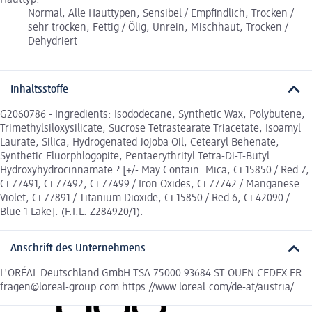
Hauttyp:
Normal, Alle Hauttypen, Sensibel / Empfindlich, Trocken /
sehr trocken, Fettig / Ölig, Unrein, Mischhaut, Trocken /
Dehydriert
Inhaltsstoffe
G2060786 - Ingredients: Isododecane, Synthetic Wax, Polybutene,
Trimethylsiloxysilicate, Sucrose Tetrastearate Triacetate, Isoamyl
Laurate, Silica, Hydrogenated Jojoba Oil, Cetearyl Behenate,
Synthetic Fluorphlogopite, Pentaerythrityl Tetra-Di-T-Butyl
Hydroxyhydrocinnamate ? [+/- May Contain: Mica, Ci 15850 / Red 7,
Ci 77491, Ci 77492, Ci 77499 / Iron Oxides, Ci 77742 / Manganese
Violet, Ci 77891 / Titanium Dioxide, Ci 15850 / Red 6, Ci 42090 /
Blue 1 Lake]. (F.I.L. Z284920/1).
Anschrift des Unternehmens
L'ORÉAL Deutschland GmbH TSA 75000 93684 ST OUEN CEDEX FR
fragen@loreal-group.com https://www.loreal.com/de-at/austria/