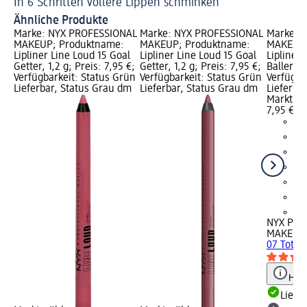
In 6 Schritten vollere Lippen schminken
Go
Ähnliche Produkte
Marke: NYX PROFESSIONAL
Marke: NYX PROFESSIONAL
Marke: 
MAKEUP; Produktname:
MAKEUP; Produktname:
MAKEUP;
Lipliner Line Loud 15 Goal
Lipliner Line Loud 15 Goal
Lipliner 
Getter, 1,2 g; Preis: 7,95 €;
Getter, 1,2 g; Preis: 7,95 €;
Baller, 1
Verfügbarkeit: Status Grün
Verfügbarkeit: Status Grün
Verfügba
Lieferbar, Status Grau dm
Lieferbar, Status Grau dm
Lieferba
Markt w
7,95 €
+1
NYX PRO
MAKEUP
07 Total 
Hinw
Liefe