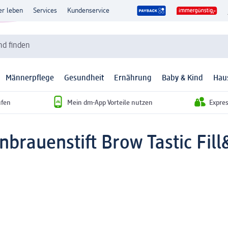
er leben
Services
Kundenservice
d finden
Männerpflege
Gesundheit
Ernährung
Baby & Kind
Hau
ufen
Mein dm-App Vorteile nutzen
Expre
brauenstift Brow Tastic Fil