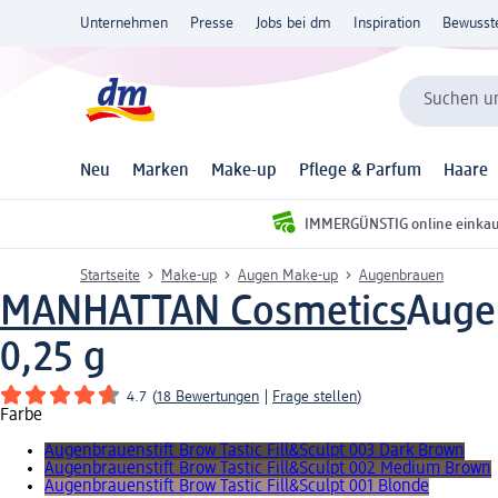
Unternehmen
Presse
Jobs bei dm
Inspiration
Bewusst
Suchen un
Neu
Marken
Make-up
Pflege & Parfum
Haare
IMMERGÜNSTIG online einka
Startseite
Make-up
Augen Make-up
Augenbrauen
MANHATTAN Cosmetics
Augen
0,25 g
4.7
(
18 Bewertungen
|
Frage stellen
)
Farbe
Augenbrauenstift Brow Tastic Fill&Sculpt 003 Dark Brown
Augenbrauenstift Brow Tastic Fill&Sculpt 002 Medium Brown
Augenbrauenstift Brow Tastic Fill&Sculpt 001 Blonde