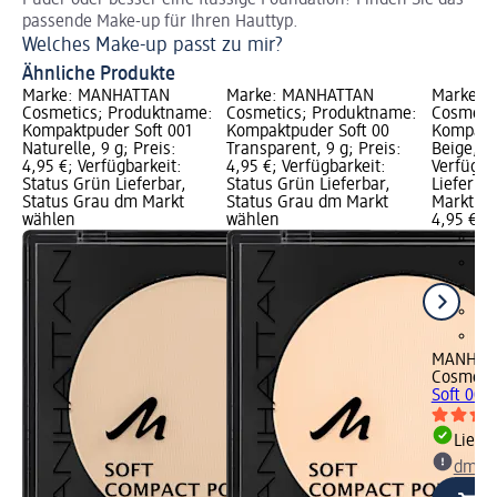
Puder oder besser eine flüssige Foundation? Finden Sie das
Au
passende Make-up für Ihren Hauttyp.
Si
Welches Make-up passt zu mir?
Da
Ähnliche Produkte
Marke: MANHATTAN
Marke: MANHATTAN
Marke: 
Cosmetics; Produktname:
Cosmetics; Produktname:
Cosmeti
Kompaktpuder Soft 001
Kompaktpuder Soft 00
Kompaktp
Naturelle, 9 g; Preis:
Transparent, 9 g; Preis:
Beige, 9 
4,95 €; Verfügbarkeit:
4,95 €; Verfügbarkeit:
Verfügba
Status Grün Lieferbar,
Status Grün Lieferbar,
Lieferba
Status Grau dm Markt
Status Grau dm Markt
Markt w
wählen
wählen
4,95 €
MANHAT
Cosmeti
Soft 003 
Liefe
dm Ma