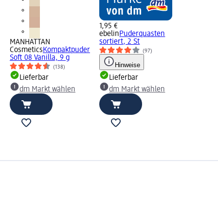
1,95 €
ebelin
Puderquasten
sortiert, 2 St
MANHATTAN
Cosmetics
Kompaktpuder
(97)
Soft 08 Vanilla, 9 g
Hinweise
(138)
Lieferbar
Lieferbar
dm Markt wählen
dm Markt wählen