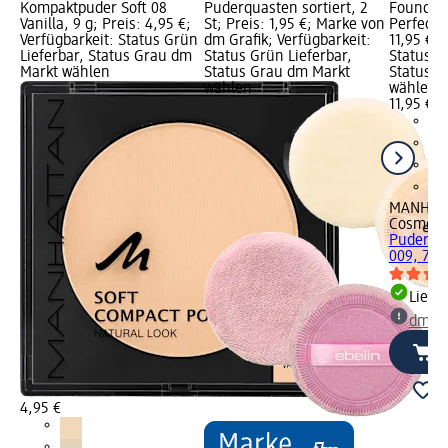
Kompaktpuder Soft 08
Puderquasten sortiert, 2
Foundati
Vanilla, 9 g; Preis: 4,95 €;
St; Preis: 1,95 €; Marke von
Perfectio
Verfügbarkeit: Status Grün
dm Grafik; Verfügbarkeit:
11,95 €; 
Lieferbar, Status Grau dm
Status Grün Lieferbar,
Status G
Markt wählen
Status Grau dm Markt
Status G
wählen
wählen
11,95 €
MANHAT
Cosmeti
Puder La
009, 7 g
Liefe
dm Ma
4,95 €