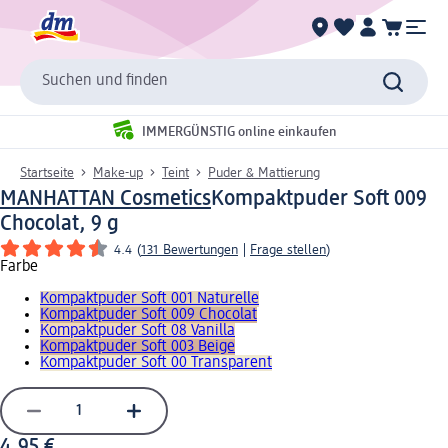
Suchen und finden
IMMERGÜNSTIG online einkaufen
Startseite
Make-up
Teint
Puder & Mattierung
MANHATTAN Cosmetics
Kompaktpuder Soft 009
Chocolat, 9 g
4.4
(
131 Bewertungen
|
Frage stellen
)
Farbe
Kompaktpuder Soft 001 Naturelle
Kompaktpuder Soft 009 Chocolat
Kompaktpuder Soft 08 Vanilla
Kompaktpuder Soft 003 Beige
Kompaktpuder Soft 00 Transparent
4,95 €