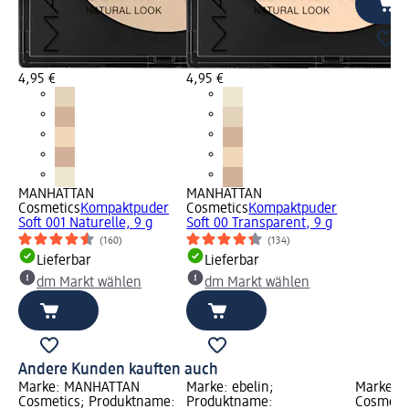
4,95 €
4,95 €
MANHATTAN
MANHATTAN
Cosmetics
Kompaktpuder
Cosmetics
Kompaktpuder
Soft 001 Naturelle, 9 g
Soft 00 Transparent, 9 g
(160)
(134)
Lieferbar
Lieferbar
dm Markt wählen
dm Markt wählen
Andere Kunden kauften auch
Marke: MANHATTAN
Marke: ebelin;
Marke: 
Cosmetics; Produktname:
Produktname:
Cosmeti