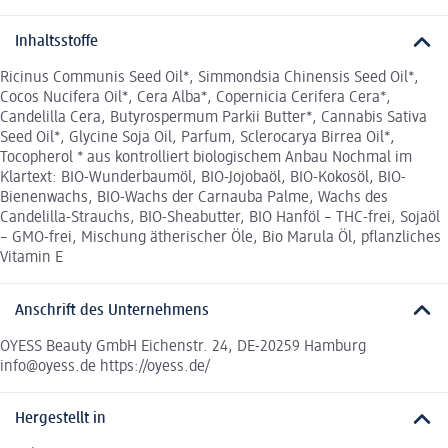
Inhaltsstoffe
Ricinus Communis Seed Oil*, Simmondsia Chinensis Seed Oil*,
Cocos Nucifera Oil*, Cera Alba*, Copernicia Cerifera Cera*,
Candelilla Cera, Butyrospermum Parkii Butter*, Cannabis Sativa
Seed Oil*, Glycine Soja Oil, Parfum, Sclerocarya Birrea Oil*,
Tocopherol * aus kontrolliert biologischem Anbau Nochmal im
Klartext: BIO-Wunderbaumöl, BIO-Jojobaöl, BIO-Kokosöl, BIO-
Bienenwachs, BIO-Wachs der Carnauba Palme, Wachs des
Candelilla-Strauchs, BIO-Sheabutter, BIO Hanföl – THC-frei, Sojaöl
– GMO-frei, Mischung ätherischer Öle, Bio Marula Öl, pflanzliches
Vitamin E
Anschrift des Unternehmens
OYESS Beauty GmbH Eichenstr. 24, DE-20259 Hamburg
info@oyess.de https://oyess.de/
Hergestellt in