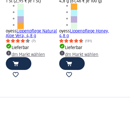
1 St (2,95 € je 1 St)
4,8 g (61,46 € je 100 g)
oyess
Lippenpflege Natural
oyess
Lippenpflege Honey,
Aloe Vera, 4,8 g
4,8 g
(7)
(131)
Lieferbar
Lieferbar
dm Markt wählen
dm Markt wählen