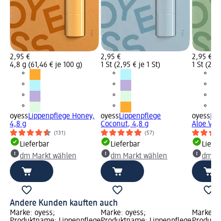
2,95 €
2,95 €
2,95 €
4,8 g (61,46 € je 100 g)
1 St (2,95 € je 1 St)
1 St (2,95
oyess
Lippenpflege Honey,
oyess
Lippenpflege
oyess
Lip
4,8 g
Coconut, 4,8 g
Aloe Vera
(131)
(57)
Lieferbar
Lieferbar
Liefe
dm Markt wählen
dm Markt wählen
dm Ma
Andere Kunden kauften auch
Marke: oyess;
Marke: oyess;
Marke: o
Produktname: Lippenpflege
Produktname: Lippenpflege
Produktn