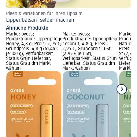
Ideen & Variationen für Ihren Lipbalm
Di
Lippenbalsam selber machen
Ti
Ähnliche Produkte
Marke: oyess;
Marke: oyess;
Marke: o
Produktname: Lippenpflege
Produktname: Lippenpflege
Produktn
Honey, 4,8 g; Preis: 2,95 €;
Coconut, 4,8 g; Preis:
Natural A
Grundpreis: 4,8 g (61,46 €
2,95 €; Grundpreis: 1 St
Preis: 2,
je 100 g); Verfügbarkeit:
(2,95 € je 1 St);
St (2,95 €
Status Grün Lieferbar,
Verfügbarkeit: Status Grün
Verfügba
Status Grau dm Markt
Lieferbar, Status Grau dm
Lieferba
wählen
Markt wählen
Markt w