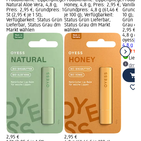
Natural Aloe Vera, 4,8 g;
Honey, 4,8 g; Preis: 2,95 €;
Vanille, 
Preis: 2,95 €; Grundpreis: 1
Grundpreis: 4,8 g (61,46 €
Grundprei
St (2,95 € je 1 St);
je 100 g); Verfügbarkeit:
10 g); Ve
Verfügbarkeit: Status Grün
Status Grün Lieferbar,
Grün Lie
Lieferbar, Status Grau dm
Status Grau dm Markt
Grau dm
Markt wählen
wählen
2,95 €
4,8 g (6,
oyess
Lip
4,8 g
Liefe
dm Ma
2,95 €
2,95 €