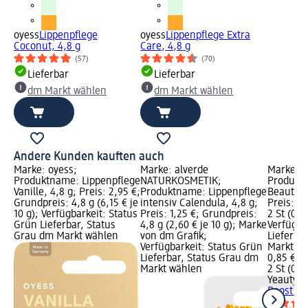
oyess
Lippenpflege
oyess
Lippenpflege Extra
Coconut, 4,8 g
Care, 4,8 g
(57)
(70)
Lieferbar
Lieferbar
dm Markt wählen
dm Markt wählen
Andere Kunden kauften auch
Marke: oyess;
Marke: alverde
Marke: Y
Produktname: Lippenpflege
NATURKOSMETIK;
Produkt
Vanille, 4,8 g; Preis: 2,95 €;
Produktname: Lippenpflege
Beauty Bo
Grundpreis: 4,8 g (6,15 € je
intensiv Calendula, 4,8 g;
Preis: 0
10 g); Verfügbarkeit: Status
Preis: 1,25 €; Grundpreis:
2 St (0,43
Grün Lieferbar, Status
4,8 g (2,60 € je 10 g); Marke
Verfügba
Grau dm Markt wählen
von dm Grafik;
Lieferba
Verfügbarkeit: Status Grün
Markt w
Lieferbar, Status Grau dm
0,85 €
Markt wählen
2 St (0,43
Yeauty
A
Boost (1 