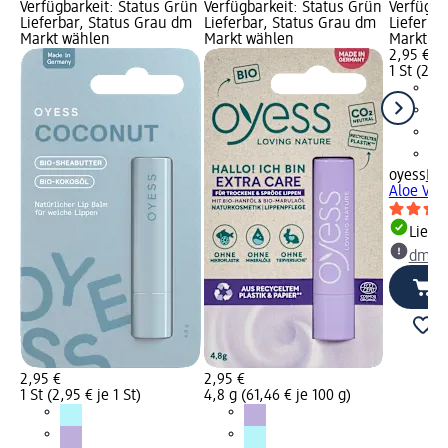
Verfügbarkeit: Status Grün
Verfügbarkeit: Status Grün
Verfügba
Lieferbar, Status Grau dm
Lieferbar, Status Grau dm
Lieferba
Markt wählen
Markt wählen
Markt w
2,95 €
1 St (2,95
oyess
Lip
Aloe Vera
Liefe
dm Ma
2,95 €
2,95 €
1 St (2,95 € je 1 St)
4,8 g (61,46 € je 100 g)