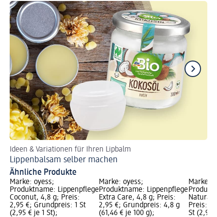
Ideen & Variationen für Ihren Lipbalm
Tip
Lippenbalsam selber machen
We
Ähnliche Produkte
Marke: oyess;
Marke: oyess;
Marke: o
Produktname: Lippenpflege
Produktname: Lippenpflege
Produktn
Coconut, 4,8 g; Preis:
Extra Care, 4,8 g; Preis:
Natural A
2,95 €; Grundpreis: 1 St
2,95 €; Grundpreis: 4,8 g
Preis: 2,
(2,95 € je 1 St);
(61,46 € je 100 g);
St (2,95 €