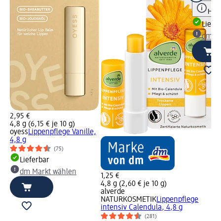
Hinw
Liefe
dm Ma
2,95 €
4,8 g (6,15 € je 10 g)
oyess
Lippenpflege Vanille,
4,8 g
(75)
Lieferbar
dm Markt wählen
1,25 €
4,8 g (2,60 € je 10 g)
alverde
NATURKOSMETIK
Lippenpflege
intensiv Calendula, 4,8 g
(281)