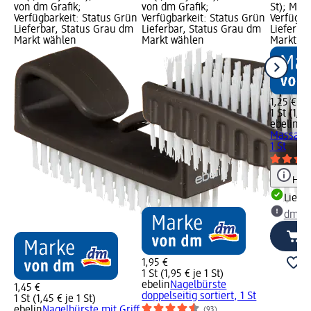
von dm Grafik;
von dm Grafik;
St); Mar
Verfügbarkeit: Status Grün
Verfügbarkeit: Status Grün
Verfügba
Lieferbar, Status Grau dm
Lieferbar, Status Grau dm
Lieferba
Markt wählen
Markt wählen
Markt w
1,25 €
1 St (1,25
ebelin
Pe
Massage
1 St
Hinw
Liefe
dm Ma
1,95 €
1 St (1,95 € je 1 St)
ebelin
Nagelbürste
1,45 €
doppelseitig sortiert, 1 St
1 St (1,45 € je 1 St)
ebelin
Nagelbürste mit Griff
(93)