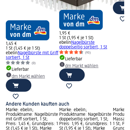
1,95 €
1 St (1,95 € je 1 St)
ebelin
Nagelbürste
1,45 €
doppelseitig sortiert, 1 St
1 St (1,45 € je 1 St)
ebelin
Nagelbürste mit Griff
(93)
sortiert, 1 St
Lieferbar
(0)
dm Markt wählen
Lieferbar
dm Markt wählen
Andere Kunden kauften auch
Marke: ebelin;
Marke: ebelin;
Marke: e
Produktname: Nagelbürste
Produktname: Nagelbürste
Produktn
mit Griff sortiert, 1 St;
doppelseitig sortiert, 1 St;
Massage
Preis: 1,45 €; Grundpreis: 1
Preis: 1,95 €; Grundpreis: 1
1 St; Prei
St (1,45 € je 1 St); Marke
St (1,95 € je 1 St); Marke
Grundprei