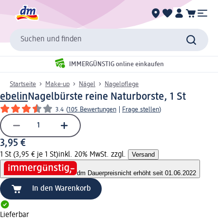
Suchen und finden
IMMERGÜNSTIG online einkaufen
Startseite
Make-up
Nägel
Nagelpflege
ebelin
Nagelbürste reine Naturborste, 1 St
3.4
(
105 Bewertungen
|
Frage stellen
)
3,95 €
1 St (3,95 € je 1 St)
inkl. 20% MwSt. zzgl.
Versand
dm Dauerpreis
nicht erhöht seit 01.06.2022
In den Warenkorb
Lieferbar