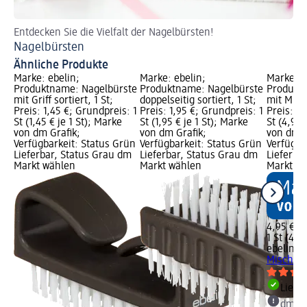
Entdecken Sie die Vielfalt der Nagelbürsten!
Ti
Nagelbürsten
Kü
Ähnliche Produkte
Marke: ebelin;
Marke: ebelin;
Marke: e
Produktname: Nagelbürste
Produktname: Nagelbürste
Produkt
mit Griff sortiert, 1 St;
doppelseitig sortiert, 1 St;
mit Misc
Preis: 1,45 €; Grundpreis: 1
Preis: 1,95 €; Grundpreis: 1
Preis: 4,
St (1,45 € je 1 St); Marke
St (1,95 € je 1 St); Marke
St (4,95 
von dm Grafik;
von dm Grafik;
von dm G
Verfügbarkeit: Status Grün
Verfügbarkeit: Status Grün
Verfügba
Lieferbar, Status Grau dm
Lieferbar, Status Grau dm
Lieferba
Markt wählen
Markt wählen
Markt w
4,95 €
1 St (4,95
ebelin
Ha
Mischbor
Liefe
dm Ma