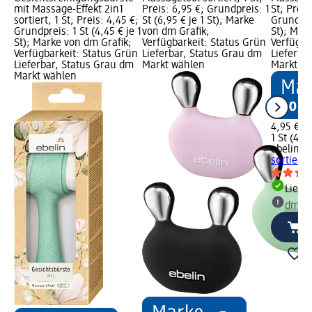
mit Massage-Effekt 2in1
Preis: 6,95 €; Grundpreis: 1
St; Preis
sortiert, 1 St; Preis: 4,45 €;
St (6,95 € je 1 St); Marke
Grundprei
Grundpreis: 1 St (4,45 € je 1
von dm Grafik;
St); Mar
St); Marke von dm Grafik;
Verfügbarkeit: Status Grün
Verfügba
Verfügbarkeit: Status Grün
Lieferbar, Status Grau dm
Lieferba
Lieferbar, Status Grau dm
Markt wählen
Markt w
Markt wählen
4,95 €
1 St (4,95
ebelin
Mi
sortiert, 
Liefe
dm Ma