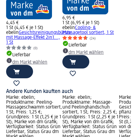
6,95 €
4,45 €
1 St (6,95 € je 1 St)
1 St (4,45 € je 1 St)
ebelin
Cooling- &
ebelin
Gesichtsreinigungsbürste
Massagetool sortiert, 1 St
mit Massage-Effekt 2in1...,
(24)
1 St
Lieferbar
(0)
dm Markt wählen
Lieferbar
dm Markt wählen
Andere Kunden kauften auch
Marke: ebelin;
Marke: ebelin;
Marke: e
Produktname: Peeling-
Produktname: Massage-
Produkt
Massageschwamm sortiert,
und Peelinghandschuh
Gesicht
1 St; Preis: 1,25 €;
sortiert, 1 St; Preis: 2,25 €;
pflanzlic
Grundpreis: 1 St (1,25 € je 1
Grundpreis: 1 St (2,25 € je 1
Preis: 1,
St); Marke von dm Grafik;
St); Marke von dm Grafik;
St (0,73 
Verfügbarkeit: Status Grün
Verfügbarkeit: Status Grün
von dm G
Lieferbar, Status Grau dm
Lieferbar, Status Grau dm
Verfügba
Markt wählen
Markt wählen
Lieferba