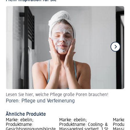
Lesen Sie hier, welche Pflege große Poren brauchen!
So 
Poren: Pflege und Verfeinerung
Mi
Ähnliche Produkte
Marke: ebelin;
Marke: ebelin;
Marke: e
Produktname:
Produktname: Cooling- &
Produktn
Gesichtsreinigungsbürste
Massagetool sortiert, 1 St;
Massageb