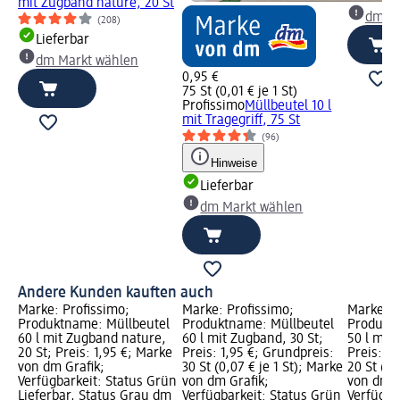
mit Zugband nature, 20 St
dm Ma
(208)
Lieferbar
dm Markt wählen
0,95 €
75 St (0,01 € je 1 St)
Profissimo
Müllbeutel 10 l
mit Tragegriff, 75 St
(96)
Hinweise
Lieferbar
dm Markt wählen
Andere Kunden kauften auch
Marke: Profissimo;
Marke: Profissimo;
Marke: P
Produktname: Müllbeutel
Produktname: Müllbeutel
Produktn
60 l mit Zugband nature,
60 l mit Zugband, 30 St;
50 l mit 
20 St; Preis: 1,95 €; Marke
Preis: 1,95 €; Grundpreis:
Preis: 0
von dm Grafik;
30 St (0,07 € je 1 St); Marke
20 St (0,
Verfügbarkeit: Status Grün
von dm Grafik;
von dm G
Lieferbar, Status Grau dm
Verfügbarkeit: Status Grün
Verfügba