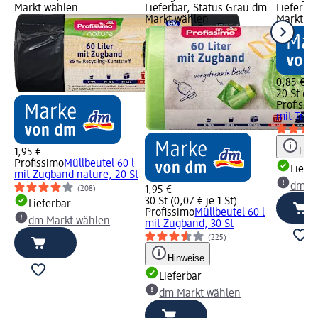
Markt wählen
Lieferbar, Status Grau dm
Lieferba
Markt wählen
Markt w
0,85 €
20 St (0,
Profissi
mit Trage
Hinw
1,95 €
Profissimo
Müllbeutel 60 l
Liefe
mit Zugband nature, 20 St
dm Ma
(208)
1,95 €
30 St (0,07 € je 1 St)
Lieferbar
Profissimo
Müllbeutel 60 l
dm Markt wählen
mit Zugband, 30 St
(225)
Hinweise
Lieferbar
dm Markt wählen