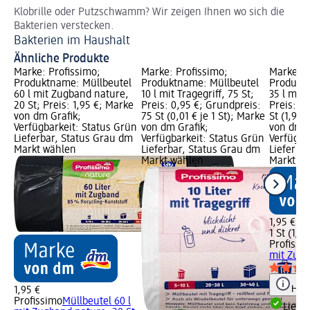
Klobrille oder Putzschwamm? Wir zeigen Ihnen wo sich die
Wi
Bakterien verstecken.
Sc
Bakterien im Haushalt
Ähnliche Produkte
Marke: Profissimo;
Marke: Profissimo;
Marke: P
Produktname: Müllbeutel
Produktname: Müllbeutel
Produktn
60 l mit Zugband nature,
10 l mit Tragegriff, 75 St;
35 l mit 
20 St; Preis: 1,95 €; Marke
Preis: 0,95 €; Grundpreis:
Preis: 1,
von dm Grafik;
75 St (0,01 € je 1 St); Marke
St (1,95 
Verfügbarkeit: Status Grün
von dm Grafik;
von dm G
Lieferbar, Status Grau dm
Verfügbarkeit: Status Grün
Verfügba
Markt wählen
Lieferbar, Status Grau dm
Lieferba
Markt wählen
Markt w
1,95 €
1 St (1,95
Profissi
mit Zugb
Hinw
1,95 €
Profissimo
Müllbeutel 60 l
Liefe