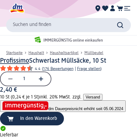
Suchen und finden
IMMERGÜNSTIG online einkaufen
Startseite
Haushalt
Haushaltsartikel
Müllbeutel
Profissimo
Schwerlast Müllsäcke, 10 St
4.4
(
176 Bewertungen
|
Frage stellen
)
2,40 €
10 St (0,24 € je 1 St)
inkl. 20% MwSt. zzgl.
Versand
dm Dauerpreis
nicht erhöht seit 05.06.2024
In den Warenkorb
Lieferbar