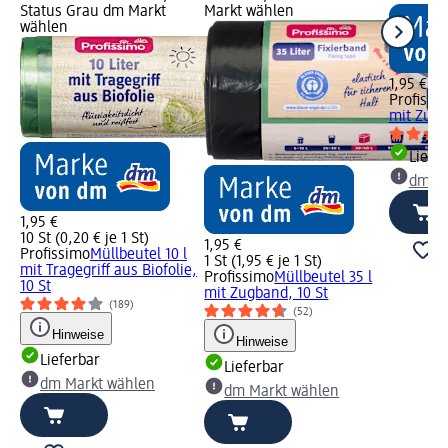
Status Grau dm Markt
Markt wählen
wählen
1,95 €
Profissi
mit Zugb
Liefe
dm Ma
1,95 €
10 St (0,20 € je 1 St)
1,95 €
Profissimo
Müllbeutel 10 l
1 St (1,95 € je 1 St)
mit Tragegriff aus Biofolie,
Profissimo
Müllbeutel 35 l
10 St
mit Zugband, 10 St
(189)
(52)
Hinweise
Hinweise
Lieferbar
Lieferbar
dm Markt wählen
dm Markt wählen