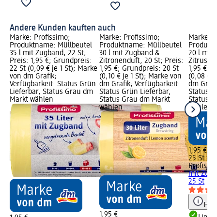
Andere Kunden kauften auch
Marke: Profissimo;
Marke: Profissimo;
Marke: P
l
Produktname: Müllbeutel
Produktname: Müllbeutel
Produkt
35 l mit Zugband, 22 St;
30 l mit Zugband &
20 l mit
Preis: 1,95 €; Grundpreis:
Zitronenduft, 20 St; Preis:
Zitrusduf
22 St (0,09 € je 1 St); Marke
1,95 €; Grundpreis: 20 St
1,95 €; 
on
von dm Grafik;
(0,10 € je 1 St); Marke von
(0,08 € j
:
Verfügbarkeit: Status Grün
dm Grafik; Verfügbarkeit:
dm Grafi
Lieferbar, Status Grau dm
Status Grün Lieferbar,
Status G
Markt wählen
Status Grau dm Markt
Status G
wählen
wählen
1,95 €
25 St (0,
Profissi
mit Zugb
25 St
Hinw
1,95 €