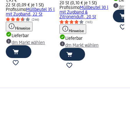
l
Liefe
1,95 €
20 St (0,10 € je 1 St)
ie,
22 St (0,09 € je 1 St)
dm Ma
Profissimo
Müllbeutel 30 l
Profissimo
Müllbeutel 35 l
mit Zugband &
mit Zugband, 22 St
Zitronenduft, 20 St
(246)
(165)
Hinweise
Hinweise
Lieferbar
Lieferbar
dm Markt wählen
dm Markt wählen