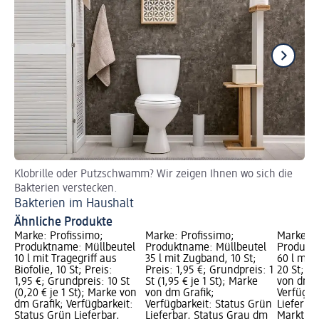
Klobrille oder Putzschwamm? Wir zeigen Ihnen wo sich die
Wi
Bakterien verstecken.
Sc
Bakterien im Haushalt
Ähnliche Produkte
Marke: Profissimo;
Marke: Profissimo;
Marke: P
Produktname: Müllbeutel
Produktname: Müllbeutel
Produktn
10 l mit Tragegriff aus
35 l mit Zugband, 10 St;
60 l mit
Biofolie, 10 St; Preis:
Preis: 1,95 €; Grundpreis: 1
20 St; Pr
1,95 €; Grundpreis: 10 St
St (1,95 € je 1 St); Marke
von dm G
(0,20 € je 1 St); Marke von
von dm Grafik;
Verfügba
dm Grafik; Verfügbarkeit:
Verfügbarkeit: Status Grün
Lieferba
Status Grün Lieferbar,
Lieferbar, Status Grau dm
Markt w