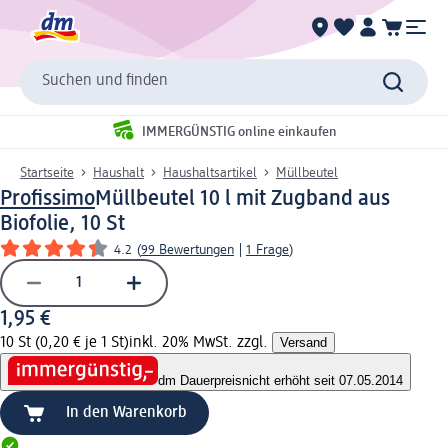
Suchen und finden
IMMERGÜNSTIG online einkaufen
Startseite
Haushalt
Haushaltsartikel
Müllbeutel
Profissimo
Müllbeutel 10 l mit Zugband aus
Biofolie, 10 St
4.2
(
99 Bewertungen
|
1 Frage
)
1,95 €
10 St (0,20 € je 1 St)
inkl. 20% MwSt. zzgl.
Versand
dm Dauerpreis
nicht erhöht seit 07.05.2014
In den Warenkorb