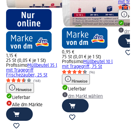
mit Trage
Hinw
Liefe
dm Ma
0,95 €
1,15 €
75 St (0,01 € je 1 St)
25 St (0,05 € je 1 St)
Profissimo
Müllbeutel 10 l
Profissimo
Müllbeutel 35 l
mit Tragegriff, 75 St
mit Tragegriff
(96)
Frischezauber, 25 St
Hinweise
(168)
Lieferbar
Hinweise
dm Markt wählen
Lieferbar
Alle dm Märkte