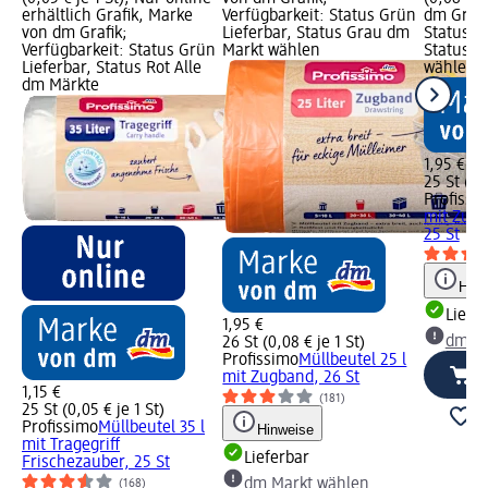
erhältlich Grafik, Marke
Verfügbarkeit: Status Grün
dm Grafi
von dm Grafik;
Lieferbar, Status Grau dm
Status G
Verfügbarkeit: Status Grün
Markt wählen
Status G
Lieferbar, Status Rot Alle
wählen
dm Märkte
1,95 €
25 St (0,
Profissi
mit Zugb
25 St
Hinw
Liefe
1,95 €
dm Ma
26 St (0,08 € je 1 St)
Profissimo
Müllbeutel 25 l
mit Zugband, 26 St
1,15 €
(181)
25 St (0,05 € je 1 St)
Profissimo
Müllbeutel 35 l
Hinweise
mit Tragegriff
Lieferbar
Frischezauber, 25 St
dm Markt wählen
(168)