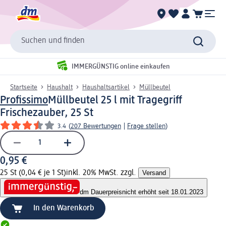
Suchen und finden
IMMERGÜNSTIG online einkaufen
Startseite
Haushalt
Haushaltsartikel
Müllbeutel
Profissimo
Müllbeutel 25 l mit Tragegriff
Frischezauber, 25 St
3.4
(
207 Bewertungen
|
Frage stellen
)
0,95 €
25 St (0,04 € je 1 St)
inkl. 20% MwSt. zzgl.
Versand
dm Dauerpreis
nicht erhöht seit 18.01.2023
In den Warenkorb