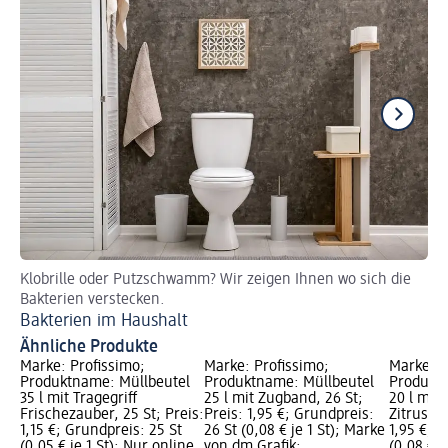
Klobrille oder Putzschwamm? Wir zeigen Ihnen wo sich die
Wi
Bakterien verstecken.
Sc
Bakterien im Haushalt
Ähnliche Produkte
Marke: Profissimo;
Marke: Profissimo;
Marke: P
Produktname: Müllbeutel
Produktname: Müllbeutel
Produktn
35 l mit Tragegriff
25 l mit Zugband, 26 St;
20 l mit
Frischezauber, 25 St; Preis:
Preis: 1,95 €; Grundpreis:
Zitrusduf
1,15 €; Grundpreis: 25 St
26 St (0,08 € je 1 St); Marke
1,95 €; G
(0,05 € je 1 St); Nur online
von dm Grafik;
(0,08 € j