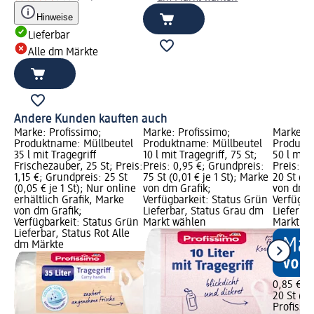
Hinweise
Lieferbar
Alle dm Märkte
Andere Kunden kauften auch
Marke: Profissimo;
Marke: Profissimo;
Marke: P
Produktname: Müllbeutel
Produktname: Müllbeutel
Produktn
35 l mit Tragegriff
10 l mit Tragegriff, 75 St;
50 l mit 
Frischezauber, 25 St; Preis:
Preis: 0,95 €; Grundpreis:
Preis: 0
1,15 €; Grundpreis: 25 St
75 St (0,01 € je 1 St); Marke
20 St (0,
(0,05 € je 1 St); Nur online
von dm Grafik;
von dm G
erhältlich Grafik, Marke
Verfügbarkeit: Status Grün
Verfügba
von dm Grafik;
Lieferbar, Status Grau dm
Lieferba
Verfügbarkeit: Status Grün
Markt wählen
Markt w
Lieferbar, Status Rot Alle
dm Märkte
0,85 €
20 St (0,
Profissi