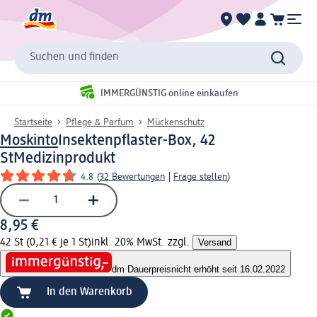
Suchen und finden
IMMERGÜNSTIG online einkaufen
Startseite
Pflege & Parfum
Mückenschutz
Moskinto
Insektenpflaster-Box, 42
St
Medizinprodukt
4.8
(
32 Bewertungen
|
Frage stellen
)
8,95 €
42 St (0,21 € je 1 St)
inkl. 20% MwSt. zzgl.
Versand
dm Dauerpreis
nicht erhöht seit 16.02.2022
In den Warenkorb