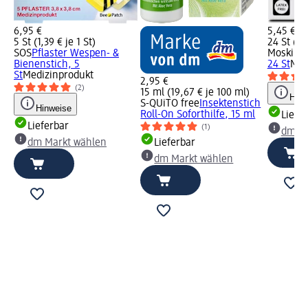
6,95 €
5,45 €
5 St (1,39 € je 1 St)
24 St (0,2
SOS
Pflaster Wespen- &
Moskint
Bienenstich, 5
24 St
Med
St
Medizinprodukt
2,95 €
(2)
15 ml (19,67 € je 100 ml)
Hinw
S-QUiTO free
Insektenstich
Hinweise
Roll-On Soforthilfe, 15 ml
Liefe
Lieferbar
(1)
dm Ma
dm Markt wählen
Lieferbar
dm Markt wählen