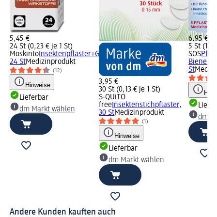
5,45 €
6,95 €
24 St (0,23 € je 1 St)
5 St (1,39
Moskinto
Insektenpflaster+G369,
SOS
Pfla
24 St
Medizinprodukt
Bienenst
St
Medizi
(12)
3,95 €
Hinweise
30 St (0,13 € je 1 St)
Hinw
S-QUiTO
Lieferbar
free
Insektenstichpflaster,
Liefe
dm Markt wählen
30 St
Medizinprodukt
dm Ma
(1)
Hinweise
Lieferbar
dm Markt wählen
Andere Kunden kauften auch