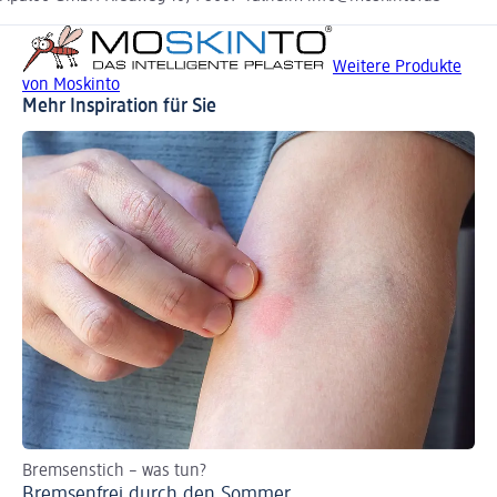
Weitere Produkte
von Moskinto
Mehr Inspiration für Sie
Bremsenstich – was tun?
So
Bremsenfrei durch den Sommer
We