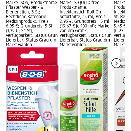
Marke: SOS; Produktname:
Marke: S-QUiTO free;
Marke: M
Pflaster Wespen- &
Produktname:
Produkt
Bienenstich, 5 St;
Insektenstich Roll-On
Insekten
Rechtliche Kategorie:
Soforthilfe, 15 ml; Preis:
St; Rech
Medizinprodukt; Preis:
2,95 €; Grundpreis: 15 ml
Medizinp
6,95 €; Grundpreis: 5 St
(19,67 € je 100 ml); Marke
5,45 €; 
(1,39 € je 1 St);
von dm Grafik;
(0,23 € je
Verfügbarkeit: Status Grün
Verfügbarkeit: Status Grün
Verfügba
Lieferbar, Status Grau dm
Lieferbar, Status Grau dm
Lieferba
Markt wählen
Markt wählen
Markt w