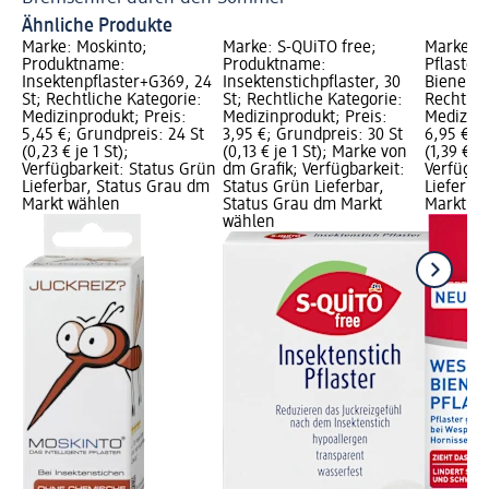
Ähnliche Produkte
Marke: Moskinto;
Marke: S-QUiTO free;
Marke: 
Produktname:
Produktname:
Pflaster
Insektenpflaster+G369, 24
Insektenstichpflaster, 30
Bienensti
St; Rechtliche Kategorie:
St; Rechtliche Kategorie:
Rechtlic
Medizinprodukt; Preis:
Medizinprodukt; Preis:
Medizinp
5,45 €; Grundpreis: 24 St
3,95 €; Grundpreis: 30 St
6,95 €; 
(0,23 € je 1 St);
(0,13 € je 1 St); Marke von
(1,39 € je
Verfügbarkeit: Status Grün
dm Grafik; Verfügbarkeit:
Verfügba
Lieferbar, Status Grau dm
Status Grün Lieferbar,
Lieferba
Markt wählen
Status Grau dm Markt
Markt w
wählen