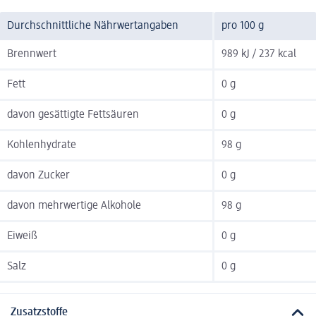
Durchschnittliche Nährwertangaben
pro 100 g
Brennwert
989 kJ / 237 kcal
Fett
0 g
davon gesättigte Fettsäuren
0 g
Kohlenhydrate
98 g
davon Zucker
0 g
davon mehrwertige Alkohole
98 g
Eiweiß
0 g
Salz
0 g
Zusatzstoffe