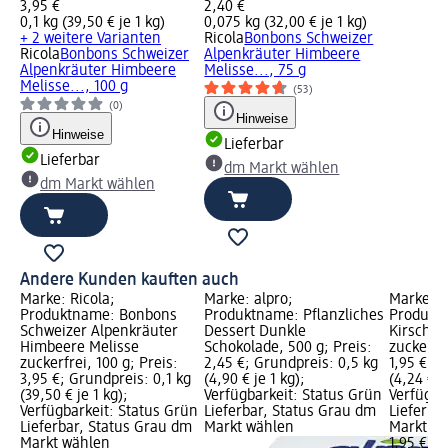
3,95 €
2,40 €
0,1 kg (39,50 € je 1 kg)
0,075 kg (32,00 € je 1 kg)
+ 2 weitere Varianten
Ricola
Bonbons Schweizer
Ricola
Bonbons Schweizer
Alpenkräuter Himbeere
Alpenkräuter Himbeere
Melisse..., 75 g
Melisse..., 100 g
(53)
(0)
Hinweise
Hinweise
Lieferbar
Lieferbar
dm Markt wählen
dm Markt wählen
Andere Kunden kauften auch
Marke: Ricola;
Marke: alpro;
Marke: 
Produktname: Bonbons
Produktname: Pflanzliches
Produkt
Schweizer Alpenkräuter
Dessert Dunkle
Kirsche 
Himbeere Melisse
Schokolade, 500 g; Preis:
zuckerfre
zuckerfrei, 100 g; Preis:
2,45 €; Grundpreis: 0,5 kg
1,95 €; 
3,95 €; Grundpreis: 0,1 kg
(4,90 € je 1 kg);
(4,24 € j
(39,50 € je 1 kg);
Verfügbarkeit: Status Grün
Verfügba
Verfügbarkeit: Status Grün
Lieferbar, Status Grau dm
Lieferba
Lieferbar, Status Grau dm
Markt wählen
Markt w
Markt wählen
1,95 €