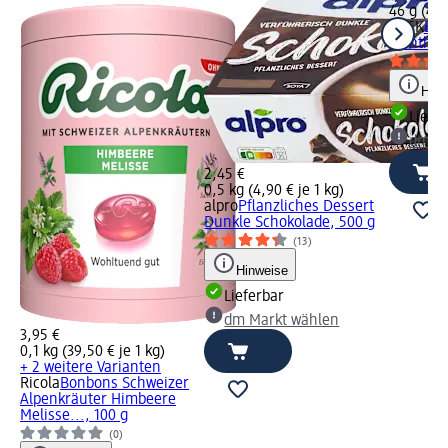
46 g (4,2
WICK
Bon
Menthol 
Hinw
Liefe
dm Ma
2,45 €
0,5 kg (4,90 € je 1 kg)
alpro
Pflanzliches Dessert
Dunkle Schokolade, 500 g
(13)
Hinweise
Lieferbar
dm Markt wählen
3,95 €
0,1 kg (39,50 € je 1 kg)
+ 2 weitere Varianten
Ricola
Bonbons Schweizer
Alpenkräuter Himbeere
Melisse..., 100 g
(0)