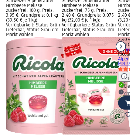
Schweizer Alpenkräuter
Schweizer Alpenkräuter
Schweize
Himbeere Melisse
Himbeere Melisse
Himbeer
zuckerfrei, 100 g; Preis:
zuckerfrei, 75 g; Preis:
zuckerfre
3,95 €; Grundpreis: 0,1 kg
2,40 €; Grundpreis: 0,075
2,40 €; 
(39,50 € je 1 kg);
kg (32,00 € je 1 kg);
(3,20 € j
Verfügbarkeit: Status Grün
Verfügbarkeit: Status Grün
Verfügba
Lieferbar, Status Grau dm
Lieferbar, Status Grau dm
Lieferba
Markt wählen
Markt wählen
Markt w
2,40 €
75 g (3,2
+ 2 weit
Ricola
Bo
Alpenkr
Melisse..
Hinw
Liefe
dm Ma