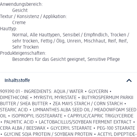
Anwendungsbereich:
Gesicht
Textur / Konsistenz / Applikation:
Creme
Hauttyp:
Normal, Alle Hauttypen, Sensibel / Empfindlich, Trocken /
sehr trocken, Fettig / Ölig, Unrein, Mischhaut, Reif, Reif,
Sehr Trocken
Produkteigenschaften:
Besonders für das Gesicht geeignet, Sensitive Pflege
Inhaltsstoffe
909390 01 - INGREDIENTS: AQUA / WATER • GLYCERIN •
DIMETHICONE • MYRISTYL MYRISTATE • BUTYROSPERMUM PARKII
BUTTER / SHEA BUTTER • ZEA MAYS STARCH / CORN STARCH •
STEARIC ACID • LIMNANTHES ALBA SEED OIL / MEADOWFOAM SEED
OIL • ISOPROPYL ISOSTEARATE • CAPRYLIC/CAPRIC TRIGLYCERIDE
• PALMITIC ACID • LACTOBACILLUS/SOYBEAN FERMENT EXTRACT •
CERA ALBA / BEESWAX • GLYCERYL STEARATE • PEG-100 STEARATE
• GLYCINE SOJA PROTEIN / SOYBEAN PROTEIN • ACETYL DIPEPTIDE-