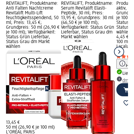
REVITALIFT; Produktname:
REVITALIFT; Produktname:
Produkt
Anti Falten Nachtcreme
Serum Revitalift Elasti-
aktiv, 10
Revitalift Multi-Lift
Peptide, 30 ml; Preis:
Grundpre
feuchtigkeitsspendend, 50
13,95 €; Grundpreis: 30 ml
je 100 ml
ml; Preis: 13,45 €;
(46,50 € je 100 ml);
Status G
Grundpreis: 50 ml (26,90 €
Verfügbarkeit: Status Grün
Status G
je 100 ml); Verfügbarkeit:
Lieferbar, Status Grau dm
wählen
Status Grün Lieferbar,
Markt wählen
4,45 €
Status Grau dm Markt
100 ml (4
wählen
Lacalut
Z
ml
Hinw
Liefe
dm Ma
13,45 €
50 ml (26,90 € je 100 ml)
L'ORÉAL PARiS