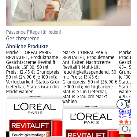
Passende Pflege für Jeden!
An
Gesichtscreme
Al
Ähnliche Produkte
Marke: L'ORÉAL PARiS
Marke: L'ORÉAL PARiS
Marke: L
REVITALIFT; Produktname:
REVITALIFT; Produktname:
Produktn
Gesichtscreme Revitalift
Anti Falten Nachtcreme
Gesichts
Classic LSF 30, 50 ml;
Revitalift Multi-Lift
45+, 50 m
Preis: 12,45 €; Grundpreis:
feuchtigkeitsspendend, 50
Grundpre
50 ml (24,90 € je 100 ml);
ml; Preis: 13,45 €;
je 100 ml
Verfügbarkeit: Status Grün
Grundpreis: 50 ml (26,90 €
Status G
Lieferbar, Status Grau dm
je 100 ml); Verfügbarkeit:
Status G
Markt wählen
Status Grün Lieferbar,
wählen
Status Grau dm Markt
4,95 €
wählen
50 ml (9,
L'ORÉAL 
Gesichts
45+, 50 
Hinw