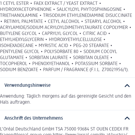
1 CETYL ESTER • FAEX EXTRACT / YEAST EXTRACT •
HYDROXYACETOPHENONE • SALICYLOYL PHYTOSPHINGOSINE •
TRIETHANOLAMINE • TRISODIUM ETHYLENEDIAMINE DISUCCINATE
• RETINYL PALMITATE • CETYL ALCOHOL • STEARYL ALCOHOL •
ACRYLAMIDE/SODIUM ACRYLOYLDIMETHYLTAURATE COPOLYMER •
BUTYLENE GLYCOL • CAPRYLYL GLYCOL • CITRIC ACID •
ETHYLHEXYLGLYCERIN • HYDROXYETHYLCELLULOSE •
ISOHEXADECANE • MYRISTIC ACID • PEG-20 STEARATE •
PENTYLENE GLYCOL • POLYSORBATE 80 • SODIUM COCOYL
GLUTAMATE • SORBITAN LAURATE • SORBITAN OLEATE •
TOCOPHEROL • PHENOXYETHANOL • POTASSIUM SORBATE •
SODIUM BENZOATE • PARFUM / FRAGRANCE (F.I.L. Z70021956/1).
Verwendungshinweise
Anwendung: Täglich morgens auf das gereinigte Gesicht und den
Hals auftragen.
Anschrift des Unternehmens
L'Oréal Deutschland GmbH TSA 75000 93684 ST OUEN CEDEX FR