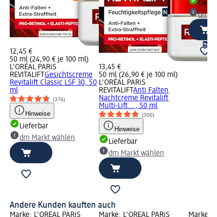
Liefe
dm Ma
12,45 €
50 ml (24,90 € je 100 ml)
L'ORÉAL PARiS
13,45 €
REVITALIFT
Gesichtscreme
50 ml (26,90 € je 100 ml)
Revitalift Classic LSF 30, 50
L'ORÉAL PARiS
ml
REVITALIFT
Anti Falten
Nachtcreme Revitalift
(376)
Multi-Lift..., 50 ml
Hinweise
(300)
Lieferbar
Hinweise
dm Markt wählen
Lieferbar
dm Markt wählen
Andere Kunden kauften auch
Marke: L'ORÉAL PARiS
Marke: L'ORÉAL PARiS
Marke: L