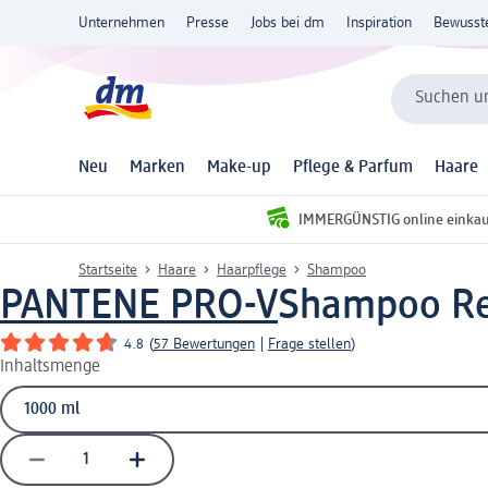
Unternehmen
Presse
Jobs bei dm
Inspiration
Bewusst
Suchen un
Neu
Marken
Make-up
Pflege & Parfum
Haare
IMMERGÜNSTIG online einka
Startseite
Haare
Haarpflege
Shampoo
PANTENE PRO-V
Shampoo Rep
4.8
(
57 Bewertungen
|
Frage stellen
)
Inhaltsmenge