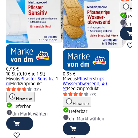
Hinw
Liefe
dm Ma
0,95 €
10 St (0,10 € je 1 St)
0,95 €
Mivolis
Pflaster Sensitiv, 1
Mivolis
Pflasterstrips
m
Medizinprodukt
Wasserabweisend, 40
St
Medizinprodukt
(151)
(99)
Hinweise
Hinweise
Lieferbar
Lieferbar
dm Markt wählen
dm Markt wählen