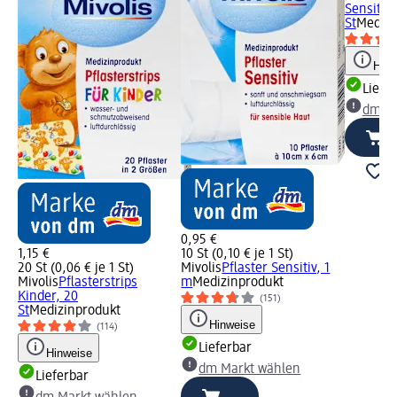
Sensitiv,
St
Medizi
Hinw
Liefe
dm Ma
0,95 €
1,15 €
10 St (0,10 € je 1 St)
20 St (0,06 € je 1 St)
Mivolis
Pflaster Sensitiv, 1
Mivolis
Pflasterstrips
m
Medizinprodukt
Kinder, 20
(151)
St
Medizinprodukt
Hinweise
(114)
Lieferbar
Hinweise
dm Markt wählen
Lieferbar