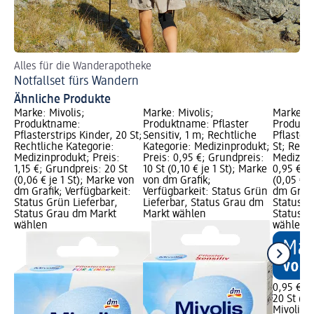
Alles für die Wanderapotheke
Al
Notfallset fürs Wandern
Di
Ähnliche Produkte
Marke: Mivolis;
Marke: Mivolis;
Marke: M
Produktname:
Produktname: Pflaster
Produkt
Pflasterstrips Kinder, 20 St;
Sensitiv, 1 m; Rechtliche
Pflasters
Rechtliche Kategorie:
Kategorie: Medizinprodukt;
St; Rech
Medizinprodukt; Preis:
Preis: 0,95 €; Grundpreis:
Medizinp
1,15 €; Grundpreis: 20 St
10 St (0,10 € je 1 St); Marke
0,95 €; 
(0,06 € je 1 St); Marke von
von dm Grafik;
(0,05 € j
dm Grafik; Verfügbarkeit:
Verfügbarkeit: Status Grün
dm Grafi
Status Grün Lieferbar,
Lieferbar, Status Grau dm
Status G
Status Grau dm Markt
Markt wählen
Status G
wählen
wählen
0,95 €
20 St (0,
Mivolis
Pf