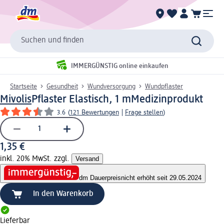
Suchen und finden
IMMERGÜNSTIG online einkaufen
Startseite
Gesundheit
Wundversorgung
Wundpflaster
Mivolis
Pflaster Elastisch, 1 m
Medizinprodukt
3.6
(
121 Bewertungen
|
Frage stellen
)
1,35 €
inkl. 20% MwSt. zzgl.
Versand
dm Dauerpreis
nicht erhöht seit 29.05.2024
In den Warenkorb
Lieferbar