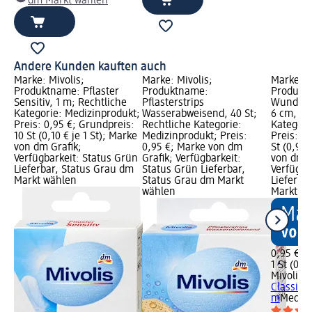
dm Markt wählen
Andere Kunden kauften auch
Marke: Mivolis;
Marke: Mivolis;
Marke: M
Produktname: Pflaster
Produktname:
Produkt
Sensitiv, 1 m; Rechtliche
Pflasterstrips
Wundpfla
Kategorie: Medizinprodukt;
Wasserabweisend, 40 St;
6 cm, 1 
Preis: 0,95 €; Grundpreis:
Rechtliche Kategorie:
Kategori
10 St (0,10 € je 1 St); Marke
Medizinprodukt; Preis:
Preis: 0,
von dm Grafik;
0,95 €; Marke von dm
St (0,95 
Verfügbarkeit: Status Grün
Grafik; Verfügbarkeit:
von dm G
Lieferbar, Status Grau dm
Status Grün Lieferbar,
Verfügba
Markt wählen
Status Grau dm Markt
Lieferba
wählen
Markt w
0,95 €
1 St (0,95
Mivolis
W
Classic 1
m
Medizi