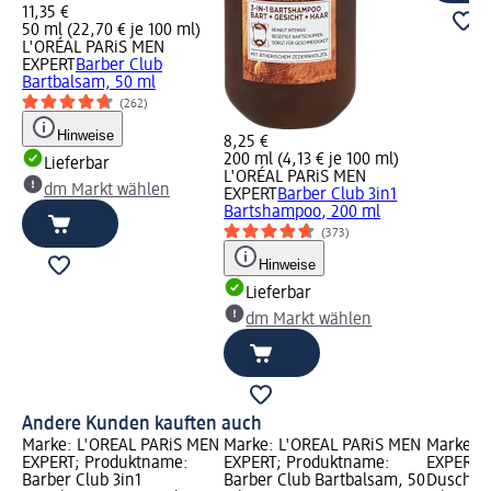
11,35 €
50 ml (22,70 € je 100 ml)
L'ORÉAL PARiS MEN
EXPERT
Barber Club
Bartbalsam, 50 ml
(262)
Hinweise
8,25 €
200 ml (4,13 € je 100 ml)
Lieferbar
L'ORÉAL PARiS MEN
dm Markt wählen
EXPERT
Barber Club 3in1
Bartshampoo, 200 ml
(373)
Hinweise
Lieferbar
dm Markt wählen
Andere Kunden kauften auch
Marke: L'ORÉAL PARiS MEN
Marke: L'ORÉAL PARiS MEN
Marke: 
EXPERT; Produktname:
EXPERT; Produktname:
EXPERT;
Barber Club 3in1
Barber Club Bartbalsam, 50
Duschgel