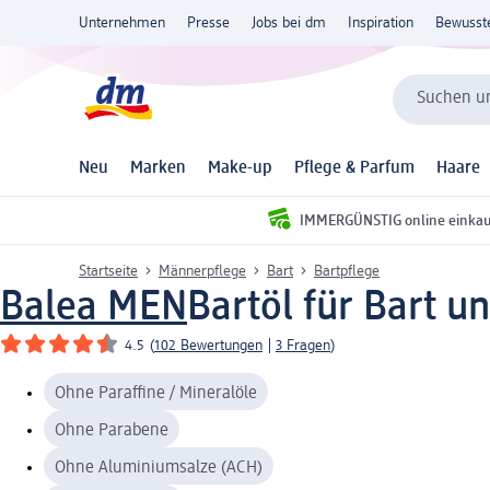
Unternehmen
Presse
Jobs bei dm
Inspiration
Bewusst
Suchen un
Neu
Marken
Make-up
Pflege & Parfum
Haare
IMMERGÜNSTIG online einka
Startseite
Männerpflege
Bart
Bartpflege
Balea MEN
Bartöl für Bart u
4.5
(
102 Bewertungen
|
3 Fragen
)
Ohne Paraffine / Mineralöle
Ohne Parabene
Ohne Aluminiumsalze (ACH)