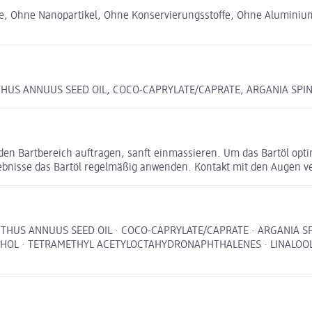
le, Ohne Nanopartikel, Ohne Konservierungsstoffe, Ohne Aluminiu
HUS ANNUUS SEED OIL, COCO-CAPRYLATE/CAPRATE, ARGANIA SPIN
den Bartbereich auftragen, sanft einmassieren. Um das Bartöl opti
ebnisse das Bartöl regelmäßig anwenden. Kontakt mit den Augen v
THUS ANNUUS SEED OIL · COCO-CAPRYLATE/CAPRATE · ARGANIA SP
THOL · TETRAMETHYL ACETYLOCTAHYDRONAPHTHALENES · LINALOOL 