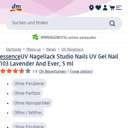
Suchen und finden
IMMERGÜNSTIG online einkaufen
Startseite
Make-up
Nägel
UV Nagellack
essence
UV Nagellack Studio Nails UV Gel Nail
103 Lavender And Ever, 5 ml
3.8
(
39 Bewertungen
|
Frage stellen
)
Ohne Parabene
Ohne Parfüm
Ohne Nanopartikel
Ölfrei / fettfrei
Ohne Parabene