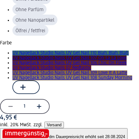
Ohne Parfüm
Ohne Nanopartikel
Ölfrei / fettfrei
Farbe
UV Nagellack Studio Nails UV Gel Nail 110 Blah.Blah.Blah
UV Nagellack Studio Nails UV Gel Nail 107 Oh La La Love
UV Nagellack Studio Nails UV Gel Nail 106 Chic On Fleek
UV Nagellack Studio Nails 07 Redtastic
UV Nagellack Studio Nails UV Gel Nail 109 Love It A Latte
UV Nagellack Studio Nails UV Gel Nail 108 Sunday Morning
4,95 €
inkl. 20% MwSt. zzgl.
Versand
dm Dauerpreis
nicht erhöht seit 28.08.2024