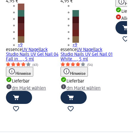
4,95 €
4,95 €
Hinw
Liefe
Alle 
+9
+9
essence
UV Nagellack
essence
UV Nagellack
Studio Nails UV Gel Nail 04
Studio Nails UV Gel Nail 01
Fall in..., 5 ml
White..., 5 ml
(63)
(54)
Hinweise
Hinweise
Lieferbar
Lieferbar
dm Markt wählen
dm Markt wählen