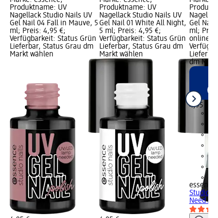
Marke: essence;
Marke: essence;
Marke: e
Produktname: UV
Produktname: UV
Produkt
Nagellack Studio Nails UV
Nagellack Studio Nails UV
Nagellac
Gel Nail 04 Fall in Mauve, 5
Gel Nail 01 White All Night,
Gel Nail
ml; Preis: 4,95 €;
5 ml; Preis: 4,95 €;
ml; Preis
Verfügbarkeit: Status Grün
Verfügbarkeit: Status Grün
online er
Lieferbar, Status Grau dm
Lieferbar, Status Grau dm
Verfügba
Markt wählen
Markt wählen
Lieferbar
dm Märk
4,95 €
+9
essence
Studio Na
Need A..