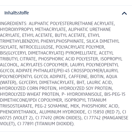
Inhaltsstoffe
INGREDIENTS: ALIPHATIC POLYESTERURETHANE ACRYLATE,
HYDROXYPROPYL METHACRYLATE, ALIPHATIC URETHANE
ACRYLATE, ETHYL ACETATE, BUTYL ACETATE, ETHYL
TRIMETHYLBENZOYL PHENYLPHOSPHINATE, SILICA DIMETHYL
SILYLATE, NITROCELLULOSE, POLYACRYLATE POLYMER,
BIS(GLYCERYL DIMETHACRYLATE) PYROMELLITATE, ACETYL
TRIBUTYL CITRATE, PHOSPHORIC ACID POLYESTER, ISOPROPYL
ALCOHOL, ACRYLATES COPOLYMER, LAURYL POLYNEOPENTYL
GLYCOL ADIPATE PHTHALATE/PEI-45 CROSSPOLYMER/LAURYL
POLYNEOPENTYL GLYCOL ADIPATE, CAFFEINE, BIOTIN, AQUA
(WATER), GLYCERYL DIMETHACRYLATE, BHT, LAURIC ACID,
HYDROLYZED CORN PROTEIN, HYDROLYZED SOY PROTEIN,
HYDROLYZED WHEAT PROTEIN, P- HYDROXYANISOLE, BIS-PEG-15
DIMETHICONE/IPDI COPOLYMER, ISOPROPYL TITANIUM
TRIISOSTEARATE, PEG-2 SOYAMINE, MEK, PHOSPHORIC ACID,
PHENOXYETHANOL, ALUMINUM HYDROXIDE, CI 15850 (RED 7), CI
60725 (VIOLET 2), CI 77492 (IRON OXIDES), CI 77742 (MANGANESE
VIOLET), CI 77891 (TITANIUM DIOXIDE).