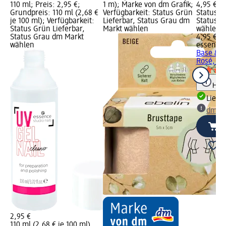
110 ml; Preis: 2,95 €;
1 m); Marke von dm Grafik;
4,95 €; V
Grundpreis: 110 ml (2,68 €
Verfügbarkeit: Status Grün
Status G
je 100 ml); Verfügbarkeit:
Lieferbar, Status Grau dm
Status G
Status Grün Lieferbar,
Markt wählen
wählen
Status Grau dm Markt
4,95 €
wählen
essence
Base & B
Rosé, 5 
Hinw
Liefe
dm Ma
2,95 €
110 ml (2,68 € je 100 ml)