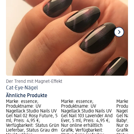
Der Trend mit Magnet-Effekt
Fin
Cat-Eye-Nägel
Ho
Ähnliche Produkte
Marke: essence;
Marke: essence;
Marke: e
Produktname: UV
Produktname: UV
Produkt
Nagellack Studio Nails UV
Nagellack Studio Nails UV
Nagellac
Gel Nail 02 Rosy Future, 5
Gel Nail 103 Lavender And
Gel Nail
ml; Preis: 4,95 €;
Ever, 5 ml; Preis: 4,95 €;
Baby!, 5 
Verfügbarkeit: Status Grün
Nur online erhältlich
Nur onli
Lieferbar, Status Grau dm
Grafik; Verfügbarkeit:
Grafik; V