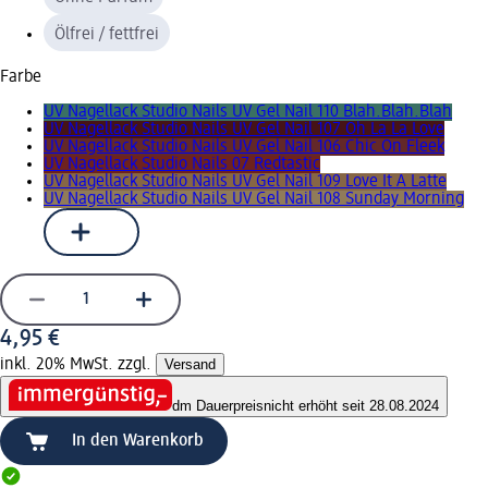
Ölfrei / fettfrei
Farbe
UV Nagellack Studio Nails UV Gel Nail 110 Blah.Blah.Blah
UV Nagellack Studio Nails UV Gel Nail 107 Oh La La Love
UV Nagellack Studio Nails UV Gel Nail 106 Chic On Fleek
UV Nagellack Studio Nails 07 Redtastic
UV Nagellack Studio Nails UV Gel Nail 109 Love It A Latte
UV Nagellack Studio Nails UV Gel Nail 108 Sunday Morning
4,95 €
inkl. 20% MwSt. zzgl.
Versand
dm Dauerpreis
nicht erhöht seit 28.08.2024
In den Warenkorb