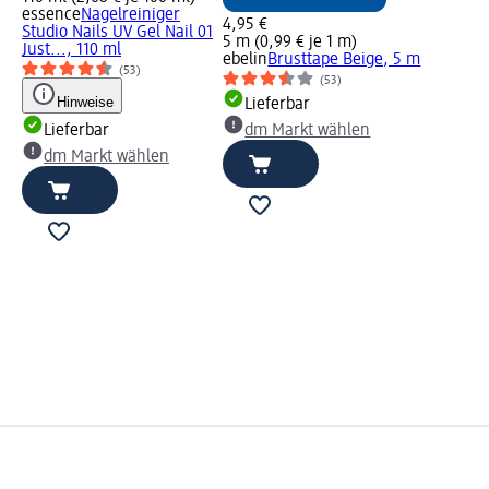
essence
Nagelreiniger
4,95 €
Studio Nails UV Gel Nail 01
5 m (0,99 € je 1 m)
Just..., 110 ml
ebelin
Brusttape Beige, 5 m
(53)
(53)
Hinweise
Lieferbar
Lieferbar
dm Markt wählen
dm Markt wählen