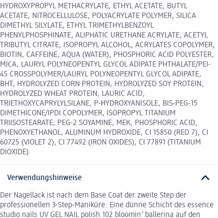
HYDROXYPROPYL METHACRYLATE, ETHYL ACETATE, BUTYL
ACETATE, NITROCELLULOSE, POLYACRYLATE POLYMER, SILICA
DIMETHYL SILYLATE, ETHYL TRIMETHYLBENZOYL
PHENYLPHOSPHINATE, ALIPHATIC URETHANE ACRYLATE, ACETYL
TRIBUTYL CITRATE, ISOPROPYL ALCOHOL, ACRYLATES COPOLYMER,
BIOTIN, CAFFEINE, AQUA (WATER), PHOSPHORIC ACID POLYESTER,
MICA, LAURYL POLYNEOPENTYL GLYCOL ADIPATE PHTHALATE/PEI-
45 CROSSPOLYMER/LAURYL POLYNEOPENTYL GLYCOL ADIPATE,
BHT, HYDROLYZED CORN PROTEIN, HYDROLYZED SOY PROTEIN,
HYDROLYZED WHEAT PROTEIN, LAURIC ACID,
TRIETHOXYCAPRYLYLSILANE, P-HYDROXYANISOLE, BIS-PEG-15
DIMETHICONE/IPDI COPOLYMER, ISOPROPYL TITANIUM
TRIISOSTEARATE, PEG-2 SOYAMINE, MEK, PHOSPHORIC ACID,
PHENOXYETHANOL, ALUMINUM HYDROXIDE, CI 15850 (RED 7), CI
60725 (VIOLET 2), CI 77492 (IRON OXIDES), CI 77891 (TITANIUM
DIOXIDE).
Verwendungshinweise
Der Nagellack ist nach dem Base Coat der zweite Step der
professionellen 3-Step-Maniküre: Eine dünne Schicht des essence
studio nails UV GEL NAIL polish 102 bloomin’ ballerina auf den