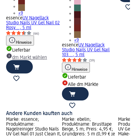
+9
essence
UV Nagellack
Studio Nails UV Gel Nail 02
Rosy..., 5 ml
(66)
+9
Hinweise
essence
UV Nagellack
Studio Nails UV Gel Nail
Lieferbar
103..., 5 ml
dm Markt wählen
(39)
Hinweise
Lieferbar
Alle dm Märkte
Andere Kunden kauften auch
Marke: essence;
Marke: ebelin;
Marke: e
Produktname:
Produktname: Brusttape
Produkt
Nagelreiniger Studio Nails
Beige, 5 m; Preis: 4,95 €;
UV Gel B
UV Gel Nail 01 Just Clean It,
Grundpreis: 5 m (0,99 € je
Make-up 