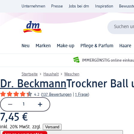
Unternehmen
Presse
Jobs bei dm
Inspiration
Bewusst
Suchen un
Neu
Marken
Make-up
Pflege & Parfum
Haare
IMMERGÜNSTIG online einka
Startseite
Haushalt
Waschen
Dr. Beckmann
Trockner Ball 
4.2
(
137 Bewertungen
|
1 Frage
)
7,45 €
inkl. 20% MwSt. zzgl.
Versand