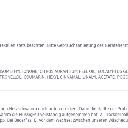
Textilien stets beachten. Bitte Gebrauchsanleitung des Geräteherst
PHAISOMETHYL IONONE, CITRUS AURANTIUM PEEL OIL, EUCALYPTUS G
ITRONELLOL, COUMARIN, HEXYL CINNAMAL, LINALYL ACETATE, POG
grünen Netzschwamm nach unten drücken. Dann die Hälfte der Probe 
wamm die Flüssigkeit vollständig aufgenommen hat. 2. Trocknerball
p: Bei Bedarf (z. B. vor dem Wechsel zwischen unseren Wäschedüft