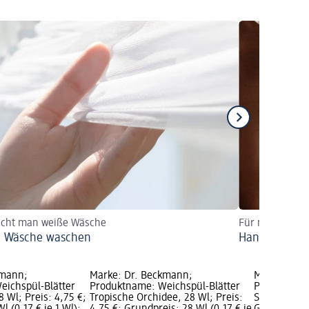
scht man weiße Wäsche
Für mehr Flaus
 Wäsche waschen
Handtücher 
kmann;
Marke: Dr. Beckmann;
Marke: Dr.
eichspül-Blätter
Produktname: Weichspül-Blätter
Produktname
 Wl; Preis: 4,75 €;
Tropische Orchidee, 28 Wl; Preis:
Sensitiv XXL