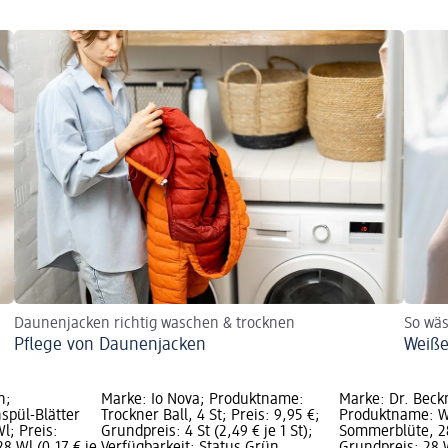
Daunenjacken richtig waschen & trocknen
So wä
Pflege von Daunenjacken
Weiße
n;
Marke: Io Nova; Produktname:
Marke: Dr. Bec
spül-Blätter
Trockner Ball, 4 St; Preis: 9,95 €;
Produktname: W
l; Preis:
Grundpreis: 4 St (2,49 € je 1 St);
Sommerblüte, 28