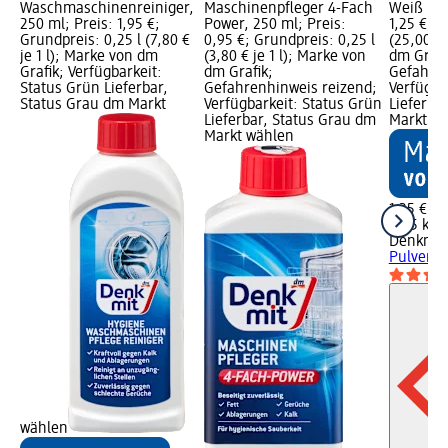
Waschmaschinenreiniger,
Maschinenpfleger 4-Fach
Weiß Pul
250 ml; Preis: 1,95 €;
Power, 250 ml; Preis:
1,25 €; 
Grundpreis: 0,25 l (7,80 €
0,95 €; Grundpreis: 0,25 l
(25,00 € 
je 1 l); Marke von dm
(3,80 € je 1 l); Marke von
dm Grafi
Grafik; Verfügbarkeit:
dm Grafik;
Gefahren
Status Grün Lieferbar,
Gefahrenhinweis reizend;
Verfügba
Status Grau dm Markt
Verfügbarkeit: Status Grün
Lieferba
Lieferbar, Status Grau dm
Markt w
Markt wählen
1,25 €
0,05 kg (
Denkmit
Pulver, 5
wählen