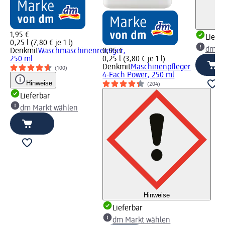
1,95 €
Liefe
0,25 l (7,80 € je 1 l)
dm Ma
Denkmit
Waschmaschinenreiniger,
0,95 €
250 ml
0,25 l (3,80 € je 1 l)
Denkmit
Maschinenpfleger
(100)
4-Fach Power, 250 ml
Hinweise
(204)
Lieferbar
dm Markt wählen
Hinweise
Lieferbar
dm Markt wählen