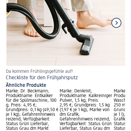
Da kommen Frühlingsgefühle auf!
De
Checkliste für den Frühjahrsputz
Pu
Ähnliche Produkte
Marke: Dr. Beckmann;
Marke: Denkmit;
Marke: D
Produktname: Entkalker
Produktname: Kalkreiniger
Produkt
für die Spülmaschine, 100
Pulver, 1,5 kg; Preis:
Waschma
g; Preis: 4,95 €;
2,95 €; Grundpreis: 1,5 kg
250 ml; P
Grundpreis: 0,1 kg (49,50 €
(1,97 € je 1 kg); Marke von
Grundprei
je 1 kg); Gefahrenhinweis
dm Grafik;
je 1 l); 
reizend; Verfügbarkeit:
Gefahrenhinweis reizend;
Grafik; V
Status Grün Lieferbar,
Verfügbarkeit: Status Grün
Status G
Status Grau dm Markt
Lieferbar, Status Grau dm
Status G