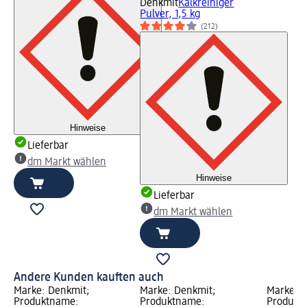
Denkmit
Kalkreiniger
Pulver, 1,5 kg
(212)
Hinweise
Lieferbar
dm Markt wählen
Hinweise
Lieferbar
dm Markt wählen
Andere Kunden kauften auch
Marke: Denkmit;
Marke: Denkmit;
Marke: D
Produktname:
Produktname:
Produkt