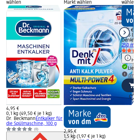
wählen
Markt wählen
wählen
1,95 €
0,25 l (7,
Denkmit
250 ml
Hinw
Liefe
dm Ma
4,95 €
0,1 kg (49,50 € je 1 kg)
Dr. Beckmann
Entkalker für
die Spülmaschine, 100 g
(0)
2,95 €
1,5 kg (1,97 € je 1 kg)