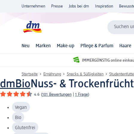
Unternehmen
Presse
Jobs bei dm
Inspiration
Bewusst
Suchen un
Neu
Marken
Make-up
Pflege & Parfum
Haare
IMMERGÜNSTIG online einka
Startseite
Ernährung
Snacks & Süßigkeiten
Studentenfutte
dmBio
Nuss- & Trockenfrüch
4.6
(
101 Bewertungen
|
1 Frage
)
Vegan
Bio
Glutenfrei