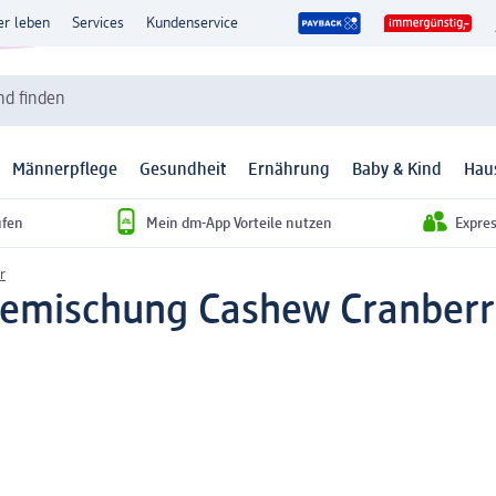
er leben
Services
Kundenservice
d finden
Männerpflege
Gesundheit
Ernährung
Baby & Kind
Hau
ufen
Mein dm-App Vorteile nutzen
Expre
r
temischung Cashew Cranberry