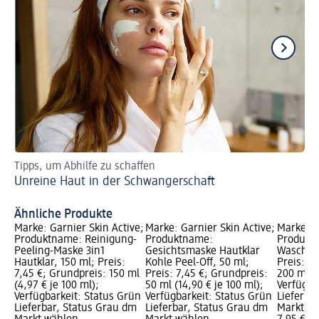
Tipps, um Abhilfe zu schaffen
Erf
Unreine Haut in der Schwangerschaft
Fe
Ähnliche Produkte
Marke: Garnier Skin Active;
Marke: Garnier Skin Active;
Marke: G
Produktname: Reinigung-
Produktname:
Produktn
Peeling-Maske 3in1
Gesichtsmaske Hautklar
Waschgel
Hautklar, 150 ml; Preis:
Kohle Peel-Off, 50 ml;
Preis: 7
7,45 €; Grundpreis: 150 ml
Preis: 7,45 €; Grundpreis:
200 ml (3
(4,97 € je 100 ml);
50 ml (14,90 € je 100 ml);
Verfügba
Verfügbarkeit: Status Grün
Verfügbarkeit: Status Grün
Lieferba
Lieferbar, Status Grau dm
Lieferbar, Status Grau dm
Markt w