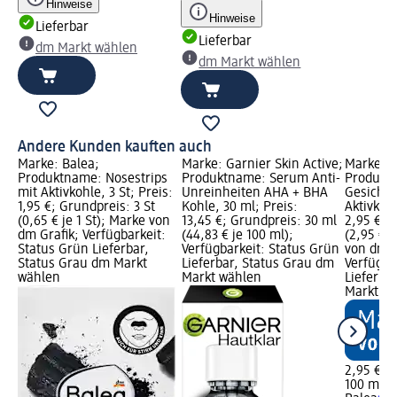
Hinweise
Hinweise
Lieferbar
Lieferbar
dm Markt wählen
dm Markt wählen
Andere Kunden kauften auch
ve;
Marke: Balea;
Marke: Garnier Skin Active;
Marke: B
g-
Produktname: Nosestrips
Produktname: Serum Anti-
Produkt
mit Aktivkohle, 3 St; Preis:
Unreinheiten AHA + BHA
Gesichts
1,95 €; Grundpreis: 3 St
Kohle, 30 ml; Preis:
Aktivkohl
ml
(0,65 € je 1 St); Marke von
13,45 €; Grundpreis: 30 ml
2,95 €; 
dm Grafik; Verfügbarkeit:
(44,83 € je 100 ml);
(2,95 € 
rün
Status Grün Lieferbar,
Verfügbarkeit: Status Grün
von dm G
dm
Status Grau dm Markt
Lieferbar, Status Grau dm
Verfügba
wählen
Markt wählen
Lieferba
Markt w
2,95 €
100 ml (2