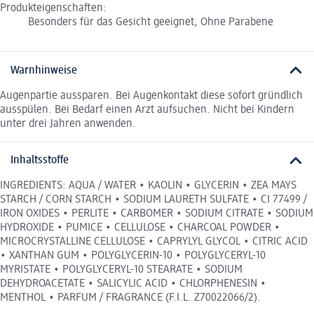
Produkteigenschaften:
Besonders für das Gesicht geeignet, Ohne Parabene
Warnhinweise
Augenpartie aussparen. Bei Augenkontakt diese sofort gründlich
ausspülen. Bei Bedarf einen Arzt aufsuchen. Nicht bei Kindern
unter drei Jahren anwenden.
Inhaltsstoffe
INGREDIENTS: AQUA / WATER • KAOLIN • GLYCERIN • ZEA MAYS
STARCH / CORN STARCH • SODIUM LAURETH SULFATE • CI 77499 /
IRON OXIDES • PERLITE • CARBOMER • SODIUM CITRATE • SODIUM
HYDROXIDE • PUMICE • CELLULOSE • CHARCOAL POWDER •
MICROCRYSTALLINE CELLULOSE • CAPRYLYL GLYCOL • CITRIC ACID
• XANTHAN GUM • POLYGLYCERIN-10 • POLYGLYCERYL-10
MYRISTATE • POLYGLYCERYL-10 STEARATE • SODIUM
DEHYDROACETATE • SALICYLIC ACID • CHLORPHENESIN •
MENTHOL • PARFUM / FRAGRANCE (F.I.L. Z70022066/2).