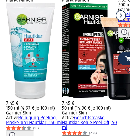
Markt wählen
Markt wählen
7,95 €
200 ml (3
Garnier 
Pickel W
200 ml
Hinw
Liefe
dm Ma
7,45 €
7,45 €
150 ml (4,97 € je 100 ml)
50 ml (14,90 € je 100 ml)
Garnier Skin
Garnier Skin
Active
Reinigung-Peeling-
Active
Gesichtsmaske
Maske 3in1 Hautklar, 150 ml
Hautklar Kohle Peel-Off, 50
ml
(13)
(238)