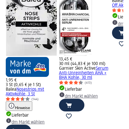
Balea
Ges
Off Aktiv
Liefe
dm Ma
13,45 €
30 ml (44,83 € je 100 ml)
Garnier Skin Active
Serum
-
Anti-Unreinheiten AHA +
 ml
BHA Kohle, 30 ml
1,95 €
(413)
3 St (0,65 € je 1 St)
Balea
Nosestrips mit
Lieferbar
Aktivkohle, 3 St
dm Markt wählen
(144)
Hinweise
Lieferbar
dm Markt wählen