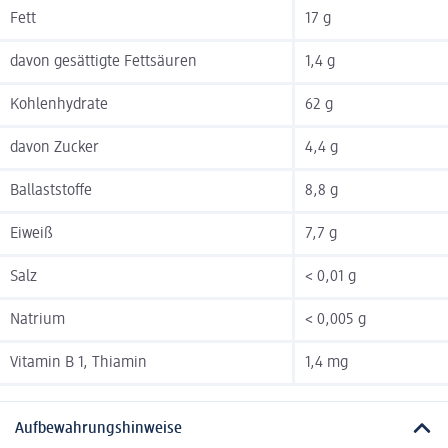
Fett
17 g
davon gesättigte Fettsäuren
1,4 g
Kohlenhydrate
62 g
davon Zucker
4,4 g
Ballaststoffe
8,8 g
Eiweiß
7,7 g
Salz
< 0,01 g
Natrium
< 0,005 g
Vitamin B 1, Thiamin
1,4 mg
Aufbewahrungshinweise