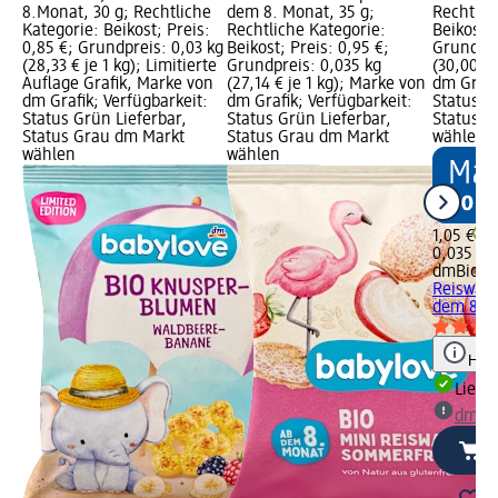
8.Monat, 30 g; Rechtliche
dem 8. Monat, 35 g;
Rechtlic
Kategorie: Beikost; Preis:
Rechtliche Kategorie:
Beikost; 
0,85 €; Grundpreis: 0,03 kg
Beikost; Preis: 0,95 €;
Grundpre
(28,33 € je 1 kg); Limitierte
Grundpreis: 0,035 kg
(30,00 € 
Auflage Grafik, Marke von
(27,14 € je 1 kg); Marke von
dm Grafi
dm Grafik; Verfügbarkeit:
dm Grafik; Verfügbarkeit:
Status G
Status Grün Lieferbar,
Status Grün Lieferbar,
Status G
Status Grau dm Markt
Status Grau dm Markt
wählen
wählen
wählen
1,05 €
0,035 kg 
dmBio
Ba
Reiswaff
dem 8. M
Hinw
Liefe
dm Ma