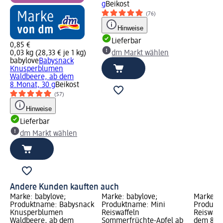
g
Beikost
(76)
Hinweise
Lieferbar
0,85 €
0,03 kg (28,33 € je 1 kg)
dm Markt wählen
babylove
Babysnack
Knusperblumen
Waldbeere, ab dem
8.Monat, 30 g
Beikost
(57)
Hinweise
Lieferbar
dm Markt wählen
Andere Kunden kauften auch
Marke: babylove;
Marke: babylove;
Marke: 
Produktname: Babysnack
Produktname: Mini
Produkt
Knusperblumen
Reiswaffeln
Reiswaff
Waldbeere, ab dem
Sommerfrüchte-Apfel ab
dem 8. M