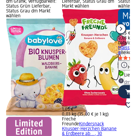
dm Grafik; Verfügbarkeit:
Lieferbar, Status Grau dm
Status G
Status Grün Lieferbar,
Markt wählen
wählen
Status Grau dm Markt
wählen
0,85 €
0,03 kg (
babylove
Maisstan
g
Beikost
Hinw
Liefe
dm Ma
1,05 €
0,03 kg (35,00 € je 1 kg)
Freche
Freunde
Kindersnack
Knusper-Herzchen Banane
& Erdbeere ab..., 30