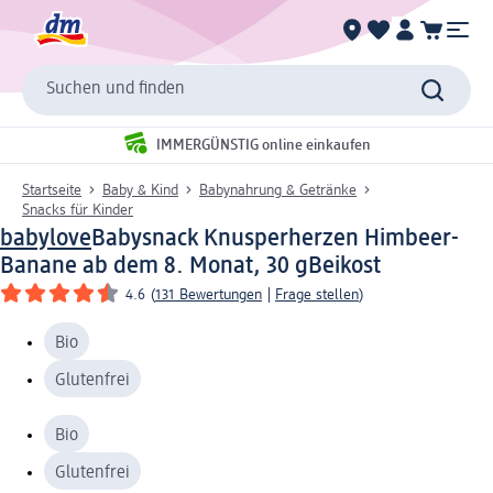
Suchen und finden
IMMERGÜNSTIG online einkaufen
Startseite
Baby & Kind
Babynahrung & Getränke
Snacks für Kinder
babylove
Babysnack Knusperherzen Himbeer-
Banane ab dem 8. Monat, 30 g
Beikost
4.6
(
131 Bewertungen
|
Frage stellen
)
Bio
Glutenfrei
Bio
Glutenfrei