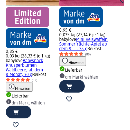
0,95 €
0,035 kg (27,14 € je 1 kg)
babylove
Mini Reiswaffeln
Sommerfrüchte-Apfel ab
dem 8...., 35 g
Beikost
0,85 €
(80)
0,03 kg (28,33 € je 1 kg)
babylove
Babysnack
Hinweise
Knusperblumen
Waldbeere, ab dem
Lieferbar
8.Monat, 30 g
Beikost
dm Markt wählen
(57)
Hinweise
Lieferbar
dm Markt wählen