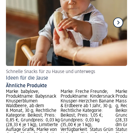
Schnelle Snacks für zu Hause und unterwegs
Tr
Ideen für die Jause
5 
Ähnliche Produkte
Marke: babylove;
Marke: Freche Freunde;
Marke: b
Produktname: Babysnack
Produktname: Kindersnack
Produkt
Knusperblumen
Knusper-Herzchen Banane
Maisstan
Waldbeere, ab dem
& Erdbeere ab 1 Jahr, 30 g;
g; Recht
8.Monat, 30 g; Rechtliche
Rechtliche Kategorie:
Beikost; 
Kategorie: Beikost; Preis:
Beikost; Preis: 1,05 €;
Grundpre
0,85 €; Grundpreis: 0,03 kg
Grundpreis: 0,03 kg
(28,33 € 
(28,33 € je 1 kg); Limitierte
(35,00 € je 1 kg);
dm Grafi
Auflage Grafik, Marke von
Verfügbarkeit: Status Grün
Status G