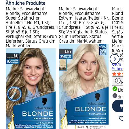
Ähnliche Produkte
Marke: Schwarzkopf
Marke: Schwarzkopf
Marke: S
Blonde; Produktname:
Blonde; Produktname:
Blonde;
Super Strähnchen
Extrem Haaraufheller - Nr.
Blone Ult
Aufheller - Nr. M1, 1 St;
L1++, 1 St; Preis: 8,45 €;
L101 Silb
Preis: 8,45 €; Grundpreis: 1
Grundpreis: 1 St (8,45 € je 1
Preis: 8,
St (8,45 € je 1 St);
St); Verfügbarkeit: Status
St (8,45 €
Verfügbarkeit: Status Grün
Grün Lieferbar, Status
Verfügba
Lieferbar, Status Grau dm
Grau dm Markt wählen
Lieferba
Markt wählen
Markt w
8,45 €
1 St (8,45
Schwarzk
Ultra Auf
Silberblo
Hinw
Liefe
dm Ma