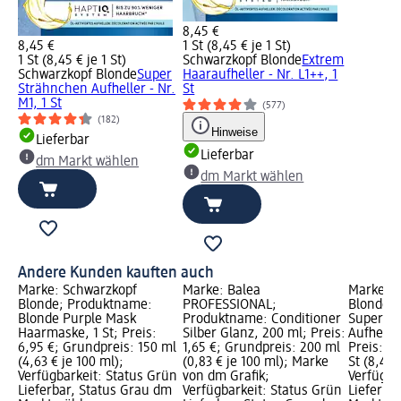
8,45 €
8,45 €
1 St (8,45 € je 1 St)
1 St (8,45 € je 1 St)
Schwarzkopf Blonde
Extrem
Schwarzkopf Blonde
Super
Haaraufheller - Nr. L1++, 1
Strähnchen Aufheller - Nr.
St
M1, 1 St
(577)
(182)
Hinweise
Lieferbar
Lieferbar
dm Markt wählen
dm Markt wählen
Andere Kunden kauften auch
Marke: Schwarzkopf
Marke: Balea
Marke: S
Blonde; Produktname:
PROFESSIONAL;
Blonde;
Blonde Purple Mask
Produktname: Conditioner
Super S
Haarmaske, 1 St; Preis:
Silber Glanz, 200 ml; Preis:
Aufheller
6,95 €; Grundpreis: 150 ml
1,65 €; Grundpreis: 200 ml
Preis: 8,
(4,63 € je 100 ml);
(0,83 € je 100 ml); Marke
St (8,45 €
Verfügbarkeit: Status Grün
von dm Grafik;
Verfügba
Lieferbar, Status Grau dm
Verfügbarkeit: Status Grün
Lieferba