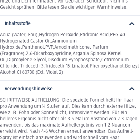
Hitze und Licht fernhalten. Vor Gebrauch schütteln. Nicht ins
Gesicht sprühen! Bitte lesen Sie die wichtigen Warnhinweise.
Inhaltsstoffe
Aqua (Water, Eau),Hydrogen Peroxide,Etidronic Acid,PEG-40
Hydrogenated Castor Oil,Ammonium
Hydroxide,Panthenol,PVP,Amodimethicone, Parfum
(Fragrance),2,6-Dicarboxypyridine,Argania Spinosa Kernel
Oil,Dipropylene Glycol,Disodium Pyrophosphate,Cetrimonium
Chloride, Trideceth-3,Trideceth-15,Linalool,Phenoxyethanol,Benzyl
Alcohol,CI 60730 (Ext. Violet 2)
Verwendungshinweise
SCHRITTWEISE AUFHELLUNG: Die spezielle Formel hellt Ihr Haar
pro Anwendung um ¼ Stufen auf. Dies kann durch externe Hitze,
wie z. B. Föhn oder Sonnenlicht, intensiviert werden. Für ein
helleres Ergebnis nicht öfter als 3-5 Mal im Abstand von 2-3 Tagen
anwenden, bis das maximale Aufhellergebnis von 1-2 Nuancen
erreicht wird. Nach 4-6 Wochen erneut anwendbar. Das Aufhell-
Spray ist einfach anzuwenden und wird schnell vom Haar