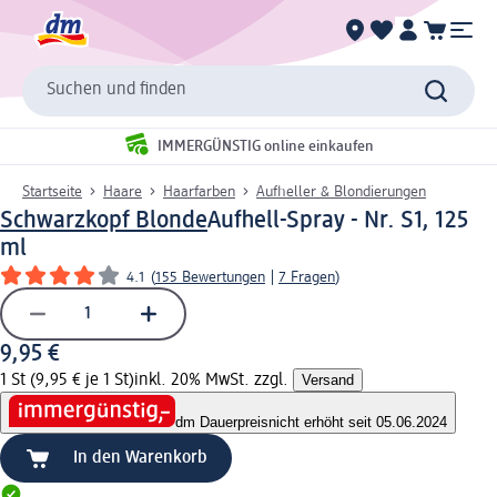
Suchen und finden
IMMERGÜNSTIG online einkaufen
Startseite
Haare
Haarfarben
Aufheller & Blondierungen
Schwarzkopf Blonde
Aufhell-Spray - Nr. S1, 125
ml
4.1
(
155 Bewertungen
|
7 Fragen
)
9,95 €
1 St (9,95 € je 1 St)
inkl. 20% MwSt. zzgl.
Versand
dm Dauerpreis
nicht erhöht seit 05.06.2024
In den Warenkorb