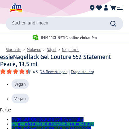
Suchen und finden
IMMERGÜNSTIG online einkaufen
Startseite
Make-up
Nägel
Nagellack
essie
Nagellack Gel Couture 552 Statement
Peace, 13,5 ml
4.5
(
76 Bewertungen
|
Frage stellen
)
Vegan
Vegan
Farbe
Nagellack Gel Couture 558 New Highs
Nagellack Gel Couture 557 Dopamine Rush
Nagellack Gel Couture 548 In-Vest In Style