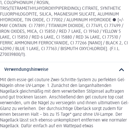
1, COLOPHONIUM / ROSIN,
TRIS(TETRAMETHYLHYDROXYPIPERIDINOL) CITRATE, SYNTHETIC
FLUORPHLOGOPITE, SILICA, MAGNESIUM SILICATE, ALUMINUM
HYDROXIDE, TIN OXIDE, CI 77002 / ALUMINUM HYDROXIDE ● [+/-
MAY CONTAIN: CI 77891 / TITANIUM DIOXIDE, CI 77491, CI 77499 /
IRON OXIDES, MICA, CI 15850 / RED 7 LAKE, CI 19140 / YELLOW 5
LAKE, CI 15850 / RED 6 LAKE, CI 15880 / RED 34 LAKE, CI 77510 /
FERRIC AMMONIUM FERROCYANIDE, CI 77266 [NANO] / BLACK 2, CI
42090 / BLUE 1 LAKE, CI 77163 / BISMUTH OXYCHLORIDE]. (F.I.L.
Z70039800/1).
Verwendungshinweise
Mit dem essie gel couture Zwei-Schritte-System zu perfekten Gel-
Nägeln ohne UV-Lampe: 1. Zunächst den langanhaltenden
Nagellack gleichmäßig mit dem verwirbelten Stilpinsel auftragen
und gut trocknen lassen. Anschließend den gel couture top coat
verwenden, um die Nägel zu versiegeln und ihnen ultimativen Gel-
Glanz zu verleihen. Der durchsichtige Überlack sorgt zudem für
einen besseren Halt – bis zu 15 Tage* ganz ohne UV-Lampe. Der
Nagellack lässt sich ebenso unkompliziert entfernen wie normaler
Nagellack. Dafür einfach auf ein Wattepad etwas