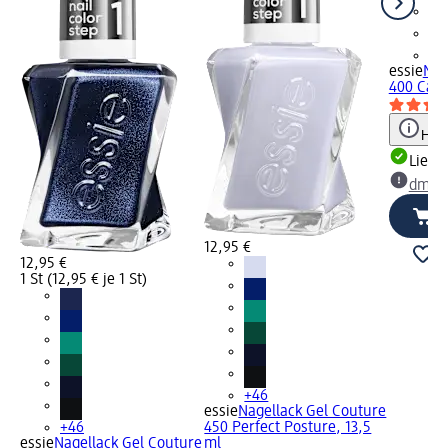
+4
essie
Nag
400 Cavi
Hinw
Liefe
dm Ma
12,95 €
12,95 €
1 St (12,95 € je 1 St)
+46
essie
Nagellack Gel Couture
+46
450 Perfect Posture, 13,5
essie
Nagellack Gel Couture
ml