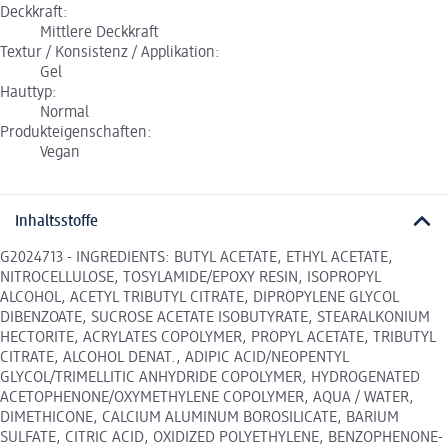
Deckkraft:
Mittlere Deckkraft
Textur / Konsistenz / Applikation:
Gel
Hauttyp:
Normal
Produkteigenschaften:
Vegan
Inhaltsstoffe
G2024713 - INGREDIENTS: BUTYL ACETATE, ETHYL ACETATE,
NITROCELLULOSE, TOSYLAMIDE/EPOXY RESIN, ISOPROPYL
ALCOHOL, ACETYL TRIBUTYL CITRATE, DIPROPYLENE GLYCOL
DIBENZOATE, SUCROSE ACETATE ISOBUTYRATE, STEARALKONIUM
HECTORITE, ACRYLATES COPOLYMER, PROPYL ACETATE, TRIBUTYL
CITRATE, ALCOHOL DENAT., ADIPIC ACID/NEOPENTYL
GLYCOL/TRIMELLITIC ANHYDRIDE COPOLYMER, HYDROGENATED
ACETOPHENONE/OXYMETHYLENE COPOLYMER, AQUA / WATER,
DIMETHICONE, CALCIUM ALUMINUM BOROSILICATE, BARIUM
SULFATE, CITRIC ACID, OXIDIZED POLYETHYLENE, BENZOPHENONE-