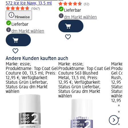
572 Ice Ice Navy, 13,5 ml
(32)
(1067)
Lieferbar
Hinweise
dm Markt wählen
Lieferbar
dm Markt wählen
Andere Kunden kauften auch
Marke: essie;
Marke: essie;
Marke: e
Produktname: Top Coat Gel
Produktname: Top Coat Gel
Produktn
Couture 00, 13,5 ml; Preis:
Couture 563 Blushed
Gel Cou
12,95 €; Verfügbarkeit:
Metal, 13,5 ml; Preis:
Rush, 13,
Status Grün Lieferbar,
12,95 €; Verfügbarkeit:
12,95 €; 
Status Grau dm Markt
Status Grün Lieferbar,
Status G
wählen
Status Grau dm Markt
Status G
wählen
wählen
12,95 €