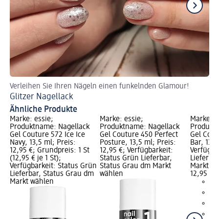
Verleihen Sie Ihren Nägeln einen funkelnden Glamour!
En
Glitzer Nagellack
Ne
Ähnliche Produkte
Marke: essie;
Marke: essie;
Marke: e
Produktname: Nagellack
Produktname: Nagellack
Produktn
Gel Couture 572 Ice Ice
Gel Couture 450 Perfect
Gel Cout
Navy, 13,5 ml; Preis:
Posture, 13,5 ml; Preis:
Bar, 13,5
12,95 €; Grundpreis: 1 St
12,95 €; Verfügbarkeit:
Verfügba
(12,95 € je 1 St);
Status Grün Lieferbar,
Lieferba
Verfügbarkeit: Status Grün
Status Grau dm Markt
Markt w
Lieferbar, Status Grau dm
wählen
12,95 €
Markt wählen