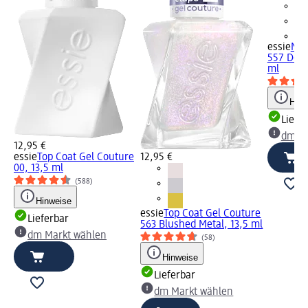
+4
essie
Nag
557 Dopa
ml
Hinw
Liefe
dm Ma
12,95 €
essie
Top Coat Gel Couture
12,95 €
00, 13,5 ml
(588)
Hinweise
essie
Top Coat Gel Couture
Lieferbar
563 Blushed Metal, 13,5 ml
dm Markt wählen
(58)
Hinweise
Lieferbar
dm Markt wählen