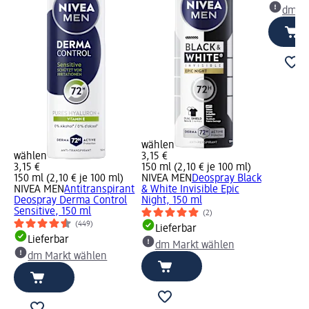
dm Ma
wählen
wählen
3,15 €
3,15 €
150 ml (2,10 € je 100 ml)
150 ml (2,10 € je 100 ml)
NIVEA MEN
Deospray Black
NIVEA MEN
Antitranspirant
& White Invisible Epic
ack
Deospray Derma Control
Night, 150 ml
,
Sensitive, 150 ml
(2)
(449)
Lieferbar
Lieferbar
dm Markt wählen
dm Markt wählen