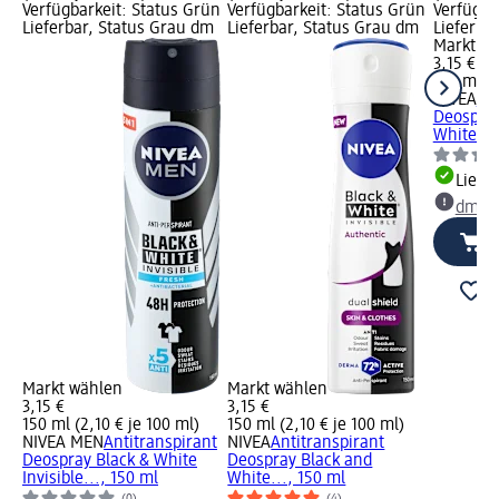
Verfügbarkeit: Status Grün
Verfügbarkeit: Status Grün
Verfügba
Lieferbar, Status Grau dm
Lieferbar, Status Grau dm
Lieferba
Markt w
3,15 €
150 ml (2
NIVEA
An
Deospray
White...
Liefe
dm Ma
Markt wählen
Markt wählen
3,15 €
3,15 €
150 ml (2,10 € je 100 ml)
150 ml (2,10 € je 100 ml)
NIVEA MEN
Antitranspirant
NIVEA
Antitranspirant
Deospray Black & White
Deospray Black and
Invisible..., 150 ml
White..., 150 ml