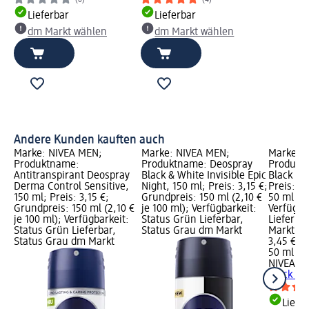
(0)
(4)
Lieferbar
Lieferbar
dm Markt wählen
dm Markt wählen
Andere Kunden kauften auch
Marke: NIVEA MEN;
Marke: NIVEA MEN;
Marke: 
Produktname:
Produktname: Deospray
Produkt
d
Antitranspirant Deospray
Black & White Invisible Epic
Black & 
0
Derma Control Sensitive,
Night, 150 ml; Preis: 3,15 €;
Preis: 3
150 ml; Preis: 3,15 €;
Grundpreis: 150 ml (2,10 €
50 ml (6,
 €
Grundpreis: 150 ml (2,10 €
je 100 ml); Verfügbarkeit:
Verfügba
:
je 100 ml); Verfügbarkeit:
Status Grün Lieferbar,
Lieferba
Status Grün Lieferbar,
Status Grau dm Markt
Markt w
Status Grau dm Markt
3,45 €
50 ml (6,
NIVEA M
Black & 
Liefe