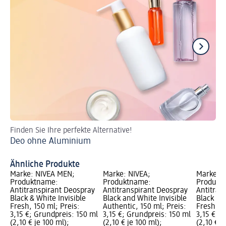
Finden Sie Ihre perfekte Alternative!
De
Deo ohne Aluminium
Sc
De
Ähnliche Produkte
Marke: NIVEA MEN;
Marke: NIVEA;
Marke: N
Produktname:
Produktname:
Produkt
Antitranspirant Deospray
Antitranspirant Deospray
Antitran
Black & White Invisible
Black and White Invisible
Black an
Fresh, 150 ml; Preis:
Authentic, 150 ml; Preis:
Fresh, 15
3,15 €; Grundpreis: 150 ml
3,15 €; Grundpreis: 150 ml
3,15 €; 
(2,10 € je 100 ml);
(2,10 € je 100 ml);
(2,10 € j