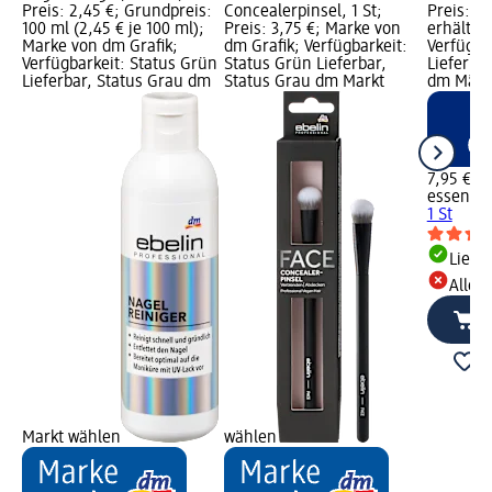
Preis: 2,45 €; Grundpreis:
Concealerpinsel, 1 St;
Preis: 7,
100 ml (2,45 € je 100 ml);
Preis: 3,75 €; Marke von
erhältlic
Marke von dm Grafik;
dm Grafik; Verfügbarkeit:
Verfügba
Verfügbarkeit: Status Grün
Status Grün Lieferbar,
Lieferbar
Lieferbar, Status Grau dm
Status Grau dm Markt
dm Märk
7,95 €
essence
1 St
Liefe
Alle 
Markt wählen
wählen