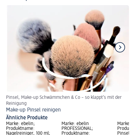
Pinsel, Make-up Schwämmchen & Co – so klappt’s mit der
En
Reinigung
Pu
Make-up Pinsel reinigen
Ähnliche Produkte
Marke: ebelin;
Marke: ebelin
Marke: e
Produktname:
PROFESSIONAL;
Produkt
Nagelreiniger, 100 ml;
Produktname:
Pinselrei