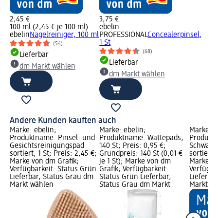
2,45 €
3,75 €
100 ml (2,45 € je 100 ml)
ebelin
ebelin
Nagelreiniger, 100 ml
PROFESSIONAL
Concealerpinsel,
1 St
(54)
(68)
Lieferbar
Lieferbar
dm Markt wählen
dm Markt wählen
Andere Kunden kauften auch
Marke: ebelin;
Marke: ebelin;
Marke: e
Produktname: Pinsel- und
Produktname: Wattepads,
Produkt
Gesichtsreinigungspad
140 St; Preis: 0,95 €;
Schwamm
sortiert, 1 St; Preis: 2,45 €;
Grundpreis: 140 St (0,01 €
sortiert,
Marke von dm Grafik;
je 1 St); Marke von dm
Marke vo
Verfügbarkeit: Status Grün
Grafik; Verfügbarkeit:
Verfügba
Lieferbar, Status Grau dm
Status Grün Lieferbar,
Lieferba
Markt wählen
Status Grau dm Markt
Markt w