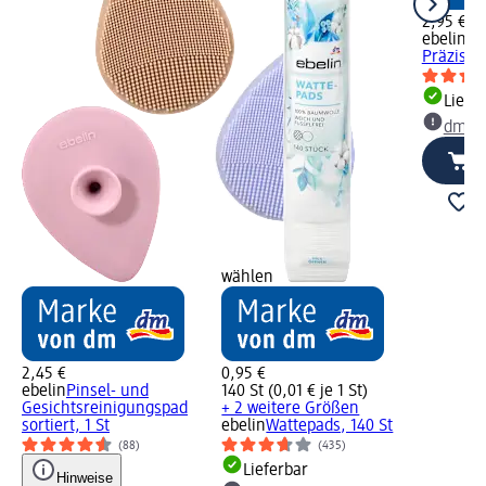
2,95 €
ebelin
Ma
Präzision
Liefe
dm Ma
wählen
2,45 €
0,95 €
ebelin
Pinsel- und
140 St (0,01 € je 1 St)
Gesichtsreinigungspad
+ 2 weitere Größen
sortiert, 1 St
ebelin
Wattepads, 140 St
(88)
(435)
Lieferbar
Hinweise