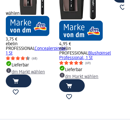
wählen
3,75 €
ebelin
4,95 €
PROFESSIONAL
Concealerpinsel,
ebelin
1 St
PROFESSIONAL
Blushpinsel
Professional, 1 St
(68)
(69)
Lieferbar
Lieferbar
dm Markt wählen
dm Markt wählen