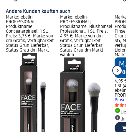
Andere Kunden kauften auch
Marke: ebelin
Marke: ebelin
Marke: e
PROFESSIONAL;
PROFESSIONAL;
PROFESS
Produktname:
Produktname: Blushpinsel
Produktn
Concealerpinsel, 1 St;
Professional, 1 St; Preis:
Pinsel, 1
Preis: 3,75 €; Marke von
4,95 €; Marke von dm
Grundprei
dm Grafik; Verfügbarkeit:
Grafik; Verfügbarkeit:
St); Mar
Status Grün Lieferbar,
Status Grün Lieferbar,
Verfügba
Status Grau dm Markt
Status Grau dm Markt
Lieferba
wählen
Markt w
4,95 €
1 St (4,95
ebelin
PROFESS
Pinsel, 1
Liefe
dm Ma