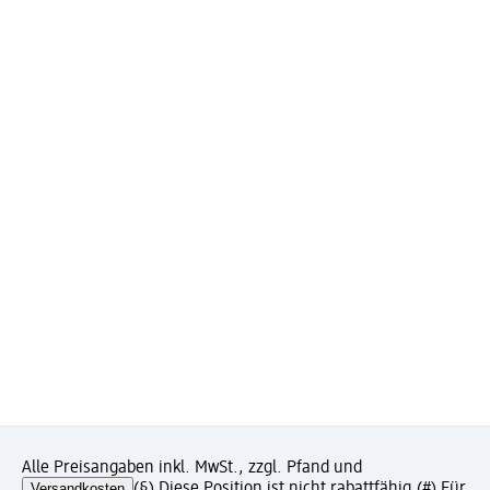
Alle Preisangaben inkl. MwSt., zzgl. Pfand und
Versandkosten
(§) Diese Position ist nicht rabattfähig.
(#) Für