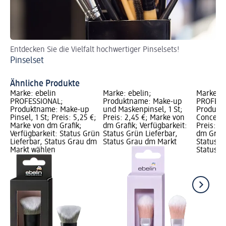
Entdecken Sie die Vielfalt hochwertiger Pinselsets!
Mi
Pinselset
ei
Ma
Ähnliche Produkte
Marke: ebelin
Marke: ebelin;
Marke: e
PROFESSIONAL;
Produktname: Make-up
PROFESS
Produktname: Make-up
und Maskenpinsel, 1 St;
Produkt
Pinsel, 1 St; Preis: 5,25 €;
Preis: 2,45 €; Marke von
Concealer
Marke von dm Grafik;
dm Grafik; Verfügbarkeit:
Preis: 3
Verfügbarkeit: Status Grün
Status Grün Lieferbar,
dm Grafi
Lieferbar, Status Grau dm
Status Grau dm Markt
Status G
Markt wählen
Status G